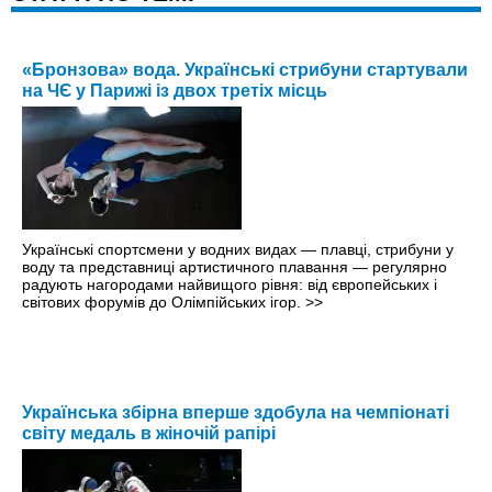
«Бронзова» вода. Українські стрибуни стартували
на ЧЄ у Парижі із двох третіх місць
Українські спортсмени у водних видах — плавці, стрибуни у
воду та представниці артистичного плавання — регулярно
радують нагородами найвищого рівня: від європейських і
світових форумів до Олімпійських ігор.
>>
Українська збірна вперше здобула на чемпіонаті
світу медаль в жіночій рапірі