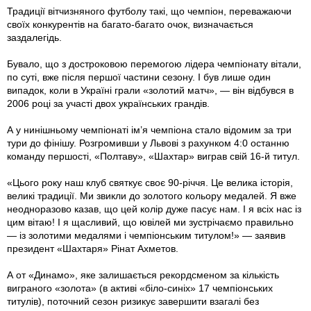
Традиції вітчизняного футболу такі, що чемпіон, переважаючи
своїх конкурентів на багато-багато очок, визначається
заздалегідь.
Бувало, що з достроковою перемогою лідера чемпіонату вітали,
по суті, вже після першої частини сезону. І був лише один
випадок, коли в Україні грали «золотий матч», — він відбувся в
2006 році за участі двох українських грандів.
А у нинішньому чемпіонаті ім’я чемпіона стало відомим за три
тури до фінішу. Розгромивши у Львові з рахунком 4:0 останню
команду першості, «Полтаву», «Шахтар» виграв свій 16-й титул.
«Цього року наш клуб святкує своє 90-річчя. Це велика історія,
великі традиції. Ми звикли до золотого кольору медалей. Я вже
неодноразово казав, що цей колір дуже пасує нам. І я всіх нас із
цим вітаю! І я щасливий, що ювілей ми зустрічаємо правильно
— із золотими медалями і чемпіонським титулом!» — заявив
президент «Шахтаря» Рінат Ахметов.
А от «Динамо», яке залишається рекордсменом за кількість
виграного «золота» (в активі «біло-синіх» 17 чемпіонських
титулів), поточний сезон ризикує завершити взагалі без