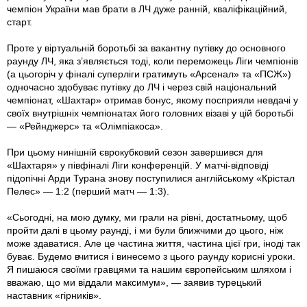
чемпіон України мав брати в ЛЧ дуже ранній, кваліфікаційний,
старт.
Проте у віртуальній боротьбі за вакантну путівку до основного
раунду ЛЧ, яка з’являється тоді, коли переможець Ліги чемпіонів
(а цьогоріч у фіналі суперліги гратимуть «Арсенал» та «ПСЖ»)
одночасно здобуває путівку до ЛЧ і через свій національний
чемпіонат, «Шахтар» отримав бонус, якому посприяли невдачі у
своїх внутрішніх чемпіонатах його головних візаві у цій боротьбі
— «Рейнджерс» та «Олімпіакоса».
При цьому нинішній єврокубковий сезон завершився для
«Шахтаря» у півфіналі Ліги конференцій. У матчі-відповіді
підопічні Арди Турана знову поступилися англійському «Крістал
Пелес» — 1:2 (перший матч — 1:3).
«Сьогодні, на мою думку, ми грали на рівні, достатньому, щоб
пройти далі в цьо­му раунді, і ми були ближчими до цього, ніж
може здаватися. Але це частина життя, частина цієї гри, іноді так
буває. Будемо вчитися і винесемо з цього раунду корисні уроки.
Я пишаюся своїми гравцями та нашим європейським шляхом і
вважаю, що ми віддали максимум», — заявив турецький
наставник «гірників».