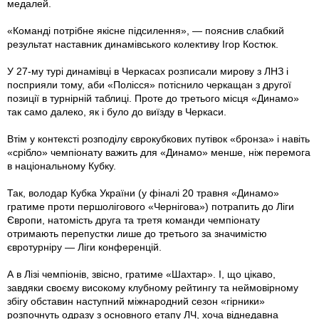
медалей.
«Команді потрібне якісне підсилення», — пояснив слабкий
результат наставник динамівського колективу Ігор Костюк.
У 27-му турі динамівці в Черкасах розписали мирову з ЛНЗ і
посприяли тому, аби «Полісся» потіснило черкащан з другої
позиції в турнірній таблиці. Проте до третього місця «Динамо»
так само далеко, як і було до виїзду в Черкаси.
Втім у контексті розподілу єврокубкових путівок «бронза» і навіть
«срібло» чемпіонату важить для «Динамо» менше, ніж перемога
в національному Кубку.
Так, володар Кубка України (у фіналі 20 травня «Динамо»
гратиме проти першолігового «Чернігова») потрапить до Ліги
Європи, натомість друга та третя команди чемпіонату
отримають перепустки лише до третього за значимістю
євротурніру — Ліги конференцій.
А в Лізі чемпіонів, звісно, гратиме «Шахтар». І, що цікаво,
завдяки своєму високому клубному рейтингу та неймовірному
збігу обставин наступний міжнародний сезон «гірники»
розпочнуть одразу з основного етапу ЛЧ, хоча віднедавна