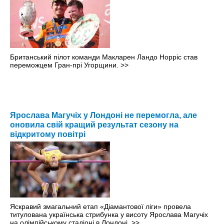
Британський пілот команди Макларен Ландо Норріс став
переможцем Гран-прі Угорщини.
>>
Ярослава Магучіх у Лондоні не перемогла, але
оновила свій кращий результат сезону на
відкритому повітрі
Яскравий змагальний етап «Діамантової ліги» провела
титулована українська стрибунка у висоту Ярослава Магучіх
на олімпійському стадіоні в Лондоні.
>>