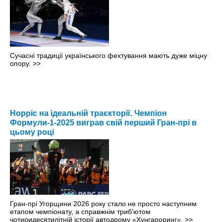
Сучасні традиції українського фехтування мають дуже міцну
опору.
>>
Норріс на ідеальній траєкторії. Чемпіон
Формули-1-2025 виграв свій перший Гран-прі в
цьому році
Гран-прі Угорщини 2026 року стало не просто наступним
етапом чемпіонату, а справжнім триб’ютом
чотиридесятилітній історії автодрому «Хунгароринг».
>>