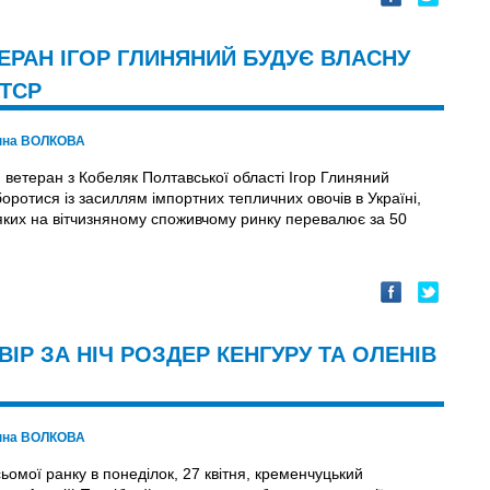
ТЕРАН ІГОР ГЛИНЯНИЙ БУДУЄ ВЛАСНУ
ПТСР
нна ВОЛКОВА
 ветеран з Кобеляк Полтавської області Ігор Глиняний
оротися із засиллям імпортних тепличних овочів в Україні,
 яких на вітчизняному споживчому ринку перевалює за 50
ІР ЗА НІЧ РОЗДЕР КЕНГУРУ ТА ОЛЕНІВ
нна ВОЛКОВА
ьомої ранку в понеділок, 27 квітня, кременчуцький