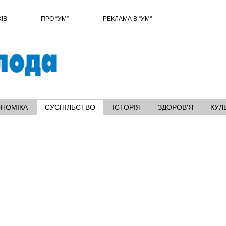
ХІВ
ПРО “УМ”
РЕКЛАМА В “УМ"
ОНОМІКА
СУСПІЛЬСТВО
ІСТОРІЯ
ЗДОРОВ'Я
КУЛ