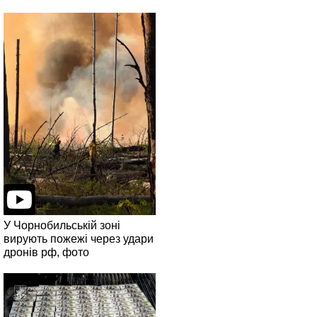
У Чорнобильській зоні
вирують пожежі через удари
дронів рф, фото