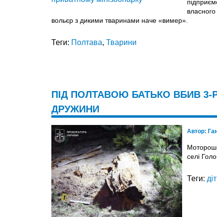
підприєм
власного
вольєр з дикими тваринами наче «вимер».
Теги:
Полтава
,
Тварини
ПІД ПОЛТАВОЮ БАТЬКО ВБИВ 3-
ДРУЖИНИ
Автор:
Га
Моторошна
селі Гол
Теги:
ді