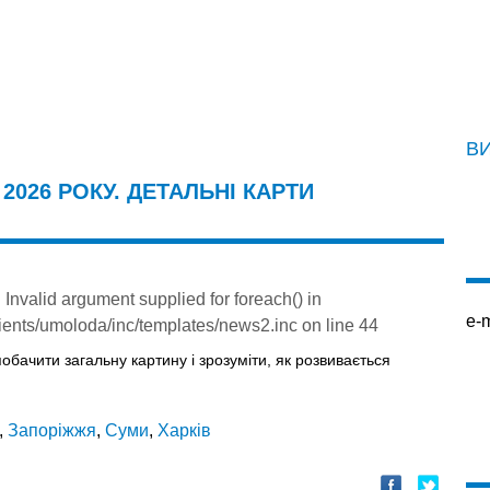
В
2026 РОКУ. ДЕТАЛЬНІ КАРТИ
: Invalid argument supplied for foreach() in
e-m
ients/umoloda/inc/templates/news2.inc
on line
44
побачити загальну картину і зрозуміти, як розвивається
,
Запоріжжя
,
Суми
,
Харків