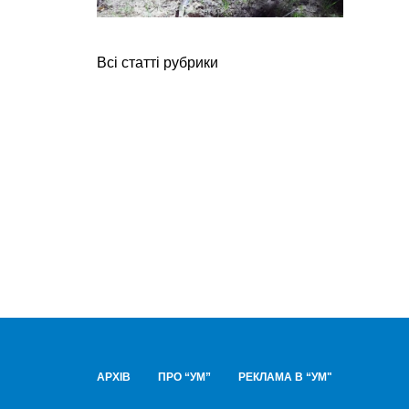
Всі статті рубрики
АРХІВ
ПРО “УМ”
РЕКЛАМА В “УМ"