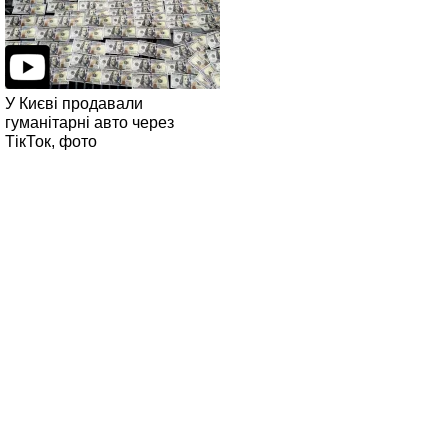
У Києві продавали
гуманітарні авто через
ТікТок, фото