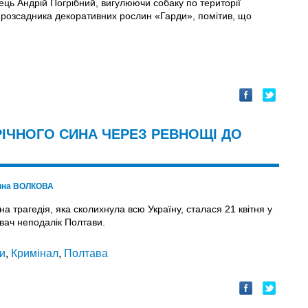
ець Андрій Погрібний, вигулюючи собаку по території
 розсадника декоративних рослин «Гарди», помітив, що
РІЧНОГО СИНА ЧЕРЕЗ РЕВНОЩІ ДО
нна ВОЛКОВА
 трагедія, яка сколихнула всю Україну, сталася 21 квітня у
овач неподалік Полтави.
ти
,
Кримінал
,
Полтава