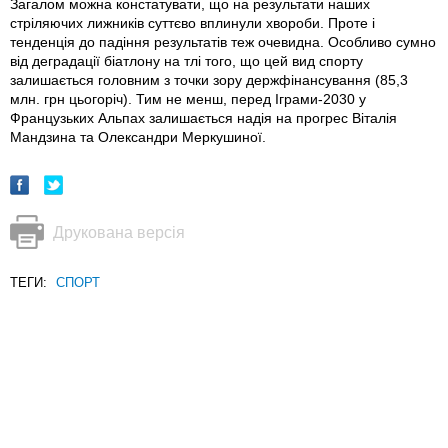
Загалом можна констатувати, що на результати наших
стріляючих лижників суттєво вплинули хвороби. Проте і
тенденція до падіння результатів теж очевидна. Особливо сумно
від деградації біатлону на тлі того, що цей вид спорту
залишається головним з точки зору держфінансування (85,3
млн. грн цьогоріч). Тим не менш, перед Іграми-2030 у
Французьких Альпах залишається надія на прогрес Віталія
Мандзина та Олександри Меркушиної.
Друкована версія
ТЕГИ:
СПОРТ