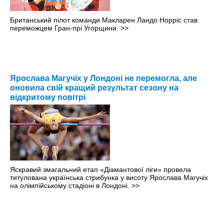
Британський пілот команди Макларен Ландо Норріс став
переможцем Гран-прі Угорщини.
>>
Ярослава Магучіх у Лондоні не перемогла, але
оновила свій кращий результат сезону на
відкритому повітрі
Яскравий змагальний етап «Діамантової ліги» провела
титулована українська стрибунка у висоту Ярослава Магучіх
на олімпійському стадіоні в Лондоні.
>>