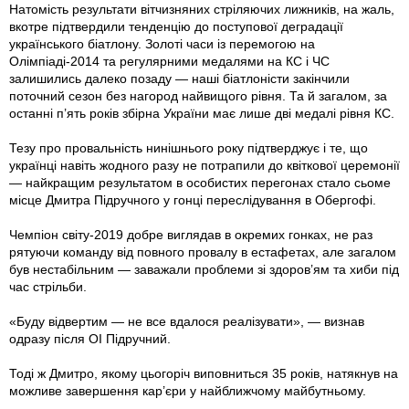
Натомість результати вітчизняних стріляючих лижників, на жаль,
вкотре підтвердили тенденцію до поступової деградації
українського біатлону. Золоті часи із перемогою на
Олімпіаді-2014 та регулярними медалями на КС і ЧС
залишились далеко позаду — наші біатлоністи закінчили
поточний сезон без нагород найвищого рівня. Та й загалом, за
останні п’ять років збірна України має лише дві медалі рівня КС.
Тезу про провальність нинішнього року підтверджує і те, що
українці навіть жодного разу не потрапили до квіткової церемонії
— найкращим результатом в особистих перегонах стало сьоме
місце Дмитра Підручного у гонці переслідування в Обергофі.
Чемпіон світу-2019 добре виглядав в окремих гонках, не раз
рятуючи команду від повного провалу в естафетах, але загалом
був нестабільним — заважали проблеми зі здоров’ям та хиби під
час стрільби.
«Буду відвертим — не все вдалося реалізувати», — визнав
одразу після ОІ Підручний.
Тоді ж Дмитро, якому цьогоріч виповниться 35 років, натякнув на
можливе завершення кар’єри у найближчому майбутньому.