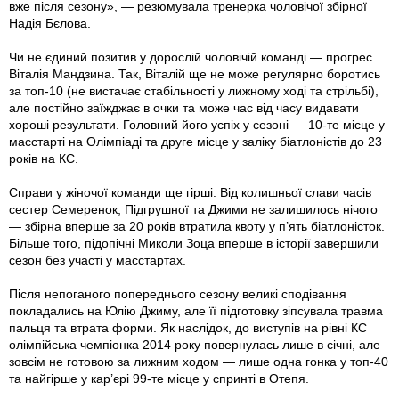
вже після сезону», — резюмувала тренерка чоловічої збірної
Надія Бєлова.
Чи не єдиний позитив у дорослій чоловічій команді — прогрес
Віталія Мандзина. Так, Віталій ще не може регулярно боротись
за топ-10 (не вистачає стабільності у лижному ході та стрільбі),
але постійно заїжджає в очки та може час від часу видавати
хороші результати. Головний його успіх у сезоні — 10-те місце у
масстарті на Олімпіаді та друге місце у заліку біатлоністів до 23
років на КС.
Справи у жіночої команди ще гірші. Від колишньої слави часів
сестер Семеренок, Підгрушної та Джими не залишилось нічого
— збірна вперше за 20 років втратила квоту у п’ять біатлоністок.
Більше того, підопічні Миколи Зоца вперше в історії завершили
сезон без участі у масстартах.
Після непоганого попереднього сезону великі сподівання
покладались на Юлію Джиму, але її підготовку зіпсувала травма
пальця та втрата форми. Як наслідок, до виступів на рівні КС
олімпійська чемпіонка 2014 року повернулась лише в січні, але
зовсім не готовою за лижним ходом — лише одна гонка у топ-40
та найгірше у кар’єрі 99-те місце у спринті в Отепя.