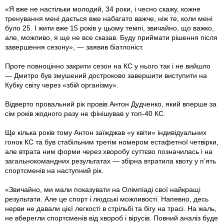
«Я вже не настільки молодий, 34 роки, і чесно скажу, кожне
тренування мені дається вже набагато важче, ніж те, коли мені
було 25. І жити вже 15 років у цьому темпі, звичайно, що важко,
але, можливо, я ще не все сказав. Буду приймати рішення після
завершення сезону», — заявив біатлоніст.
Проте повноцінно закрити сезон на КС у нього так і не вийшло
— Дмитро був змушений достроково завершити виступити на
Кубку світу через «збій організму».
Відверто провальний рік провів Антон Дудченко, який вперше за
сім років жодного разу не фінішував у топ-40 КС.
Ще кілька років тому Антон заїжджав «у квіти» індивідуальних
гонок КС та був стабільним третім номером естафетної четвірки,
але втрата ним форми через хворобу суттєво позначилась і на
загальнокомандних результатах — збірна втратила квоту у п’ять
спортсменів на наступний рік.
«Звичайно, ми мали показувати на Олімпіаді свої найкращі
результати. Але це спорт і людські можливості. Напевно, десь
нерви не давали цієї легкості в стрільбі та бігу на трасі. На жаль,
не вберегли спортсменів від хвороб і вірусів. Повний аналіз буде