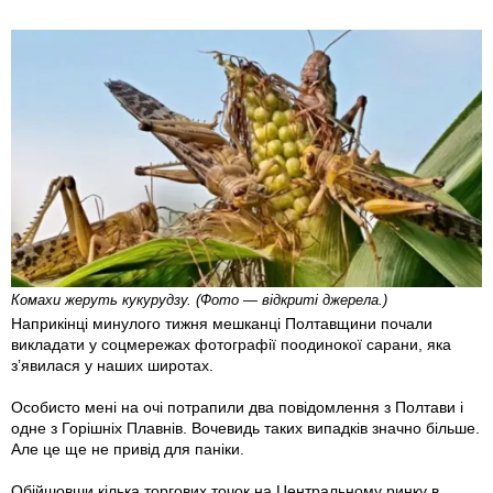
Комахи жеруть кукурудзу. (Фото — відкриті джерела.)
Наприкінці минулого тижня мешканці Полтавщини почали
викладати у соцмережах фотографії поодинокої сарани, яка
з’явилася у наших широтах.
Особисто мені на очі потрапили два повідомлення з Полтави і
одне з Горішніх Плавнів. Вочевидь таких випадків значно більше.
Але це ще не привід для паніки.
Обійшовши кілька торгових точок на Центральному ринку в