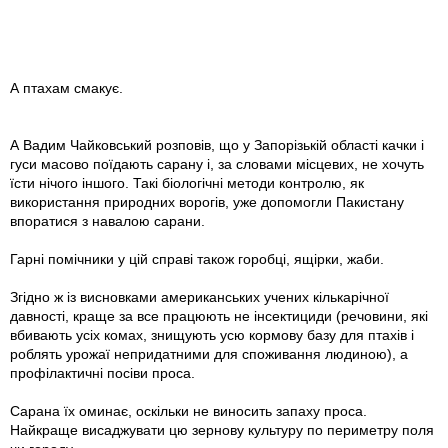
А птахам смакує.
А Вадим Чайковський розповів, що у Запорізькій області качки і
гуси масово поїдають сарану і, за словами місцевих, не хочуть
їсти нічого іншого. Такі біологічні методи контролю, як
використання природних ворогів, уже допомогли Пакистану
впоратися з навалою сарани.
Гарні помічники у цій справі також горобці, ящірки, жаби.
Згідно ж із висновками американських учених кількарічної
давності, краще за все працюють не інсектициди (речовини, які
вбивають усіх комах, знищують усю кормову базу для птахів і
роблять урожаї непридатними для споживання людиною), а
профілактичні посіви проса.
Сарана їх оминає, оскільки не виносить запаху проса.
Найкраще висаджувати цю зернову культуру по периметру поля