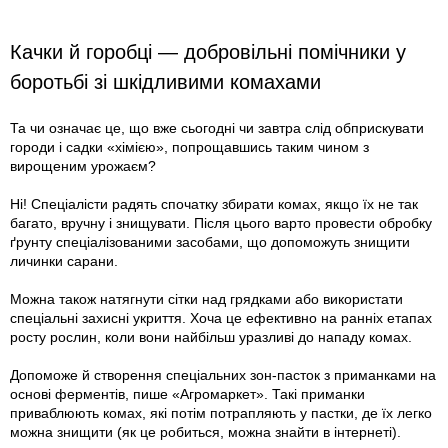
Качки й горобці — добровільні помічники у
боротьбі зі шкідливими комахами
Та чи означає це, що вже сьогодні чи завтра слід обприскувати
городи і садки «хімією», попрощавшись таким чином з
вирощеним урожаєм?
Ні! Спеціалісти радять спочатку збирати комах, якщо їх не так
багато, вручну і знищувати. Після цього варто провести обробку
ґрунту спеціалізованими засобами, що допоможуть знищити
личинки сарани.
Можна також натягнути сітки над грядками або використати
спеціальні захисні укриття. Хоча це ефективно на ранніх етапах
росту рослин, коли вони найбільш уразливі до нападу комах.
Допоможе й створення спеціальних зон-пасток з приманками на
основі ферментів, пише «Агромаркет». Такі приманки
приваблюють комах, які потім потрапляють у пастки, де їх легко
можна знищити (як це робиться, можна знайти в інтернеті).