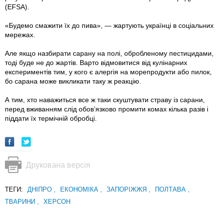
(EFSA).
«Будемо смажити їх до пива», — жартують українці в соціальних
мережах.
Але якщо назбирати сарану на полі, обробленому пестицидами,
тоді буде не до жартів. Варто відмовитися від кулінарних
експериментів тим, у кого є алергія на морепродукти або пилок,
бо сарана може викликати таку ж реакцію.
А тим, хто наважиться все ж таки скуштувати страву із сарани,
перед вживанням слід обов’язково промити комах кілька разів і
піддати їх термічній обробці.
Друкована версія
ТЕГИ:
ДНІПРО
,
ЕКОНОМІКА
,
ЗАПОРІЖЖЯ
,
ПОЛТАВА
,
ТВАРИНИ
,
ХЕРСОН