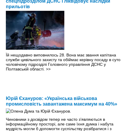
спецпідрозділом ДСНС і ліквідовує наслідки
прильотів
Їй нещодавно виповнилось 28. Вона має звання капітана
служби цивільного захисту та обіймає керівну посаду в суто
чоловічому підрозділі Головного управління ДСНС у
Полтавській області.
>>
Юрій Єхануров: «Українська військова
промисловість завантажена максимум на 40%»
Чиновники з досвідом тепер не часто з’являються в
інформаційному просторі, але саме їхня думка і набута
мудрість могли б допомогти суспільству розібратися і з