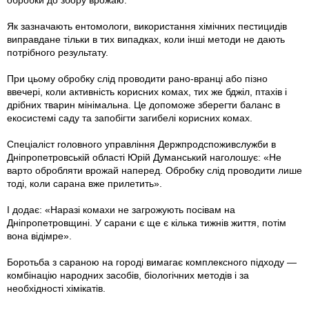
обробки до збору врожаю.
Як зазначають ентомологи, використання хімічних пестицидів
виправдане тільки в тих випадках, коли інші методи не дають
потрібного результату.
При цьому обробку слід проводити рано-вранці або пізно
ввечері, коли активність корисних комах, тих же бджіл, птахів і
дрібних тварин мінімальна. Це допоможе зберегти баланс в
екосистемі саду та запобігти загибелі корисних комах.
Спеціаліст головного управління Держпродспоживслужби в
Дніпропетровській області Юрій Думанський наголошує: «Не
варто обробляти врожай наперед. Обробку слід проводити лише
тоді, коли сарана вже прилетить».
І додає: «Наразі комахи не загрожують посівам на
Дніпропетровщині. У сарани є ще є кілька тижнів життя, потім
вона відімре».
Боротьба з сараною на городі вимагає комплексного підходу —
комбінацію народних засобів, біологічних методів і за
необхідності хімікатів.