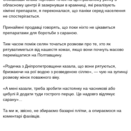
обласному центрі й зазирнувши в крамниці, які реалізують
хімічні препарати, я переконалася, що паніки серед населення
не спостерігається.
Принаймні продавці говорять, що поки ніхто не цікавиться
препаратами для боротьби з сараною.
Тим часом поміж селян точаться розмови про те, хто як
рятуватиметься від нашестя комах, якщо вони почнуть масово
переміщатися на Полтавщину.
«Родичка з Дніпропетровщини казала, що вони рятуються,
бризкаючи на рої водою з розведеною сіллю», — чую на зупинці
розмову жінок поважного віку.
«А мені казали, треба зробити настоянку на часникові або
цибулі й додати туди гострого перцю. Це надовго відлякує
сарану»...
Та ми ж, звісно, не збираємо базарні плітки, а опираємося на
коментарі фахівців.