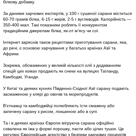
білкову добавку.
За даними харчових експертів, у 100 г сушеної сарани міститься
60-70 грамів білка, 6-15 г жирів, 2-5 г вуглеводів. Калорійність —
350-400 ккал. Такі показники роблять її конкурентом
традиційним джерелам білка, як-от м’ясу чи сої.
Інтернет заряснів також рецептами приготування сарани, яка,
до речі, є основою харчування у багатьох країнах Азії та
Африки.
Зокрема, обсмажених у великій кількості олії з додаванням
спецій цих комах продають як снеки на вулицях Таїланду,
Камбоджі, Уганди.
У Китаї та деяких кухнях Південно-Східної Азії сарану подають
засмаженою у клярі до овочів та морепродуктів.
В’єтнамці та камбоджійці полюбляють їсти смажену або
запечену сарану з рисом, локшиною або в супі.
Та і в деяких країнах Європи мігруюча сарана офіційно
схвалена як їжа у формі порошку, пасти або цілих тушок. Це
регулює Європейське агентство з безпеки харчових продуктів