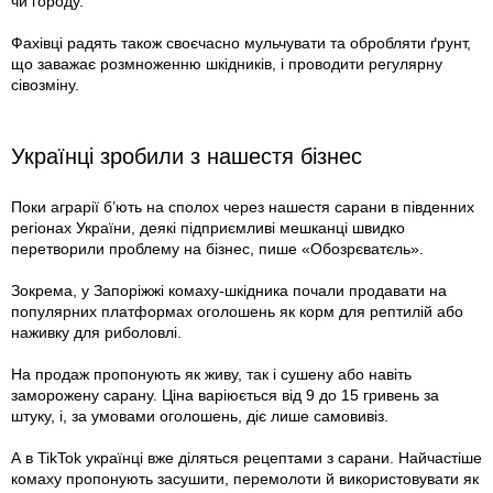
чи городу.
Фахівці радять також своєчасно мульчувати та обробляти ґрунт,
що заважає розмноженню шкідників, і проводити регулярну
сівозміну.
Українці зробили з нашестя бізнес
Поки аграрії б’ють на сполох через нашестя сарани в південних
регіонах України, деякі підприємливі мешканці швидко
перетворили проблему на бізнес, пише «Обозрєватєль».
Зокрема, у Запоріжжі комаху-шкідника почали продавати на
популярних платформах оголошень як корм для рептилій або
наживку для риболовлі.
На продаж пропонують як живу, так і сушену або навіть
заморожену сарану. Ціна варіюється від 9 до 15 гривень за
штуку, і, за умовами оголошень, діє лише самовивіз.
А в TikTok українці вже діляться рецептами з сарани. Найчастіше
комаху пропонують засушити, перемолоти й використовувати як