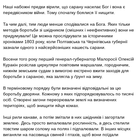
Наші набожні предки вірили, що сарану насилає Бог і вона є
передвісником війни. Тому спочатку боялися її нищити.
Та чим далі, тим люди менше сподівалися на Бога. Яких тільки
методів боротьби зі шкідником (смішних і неефективних) вони не
придумували! Це можна прослідкувати за історичними
хроніками 1803 року, коли Полтавська та Чернігівська губернії
зазнали одного з найсерйозніших нашесть сарани.
Восени того року перший генерал-губернатор Малоросії Олексій
Куракін розіслав циркуляри повітовим маршалам, городничим,
нижнім земським судам з вимогою екстрено вжити заходів для
боротьби з сараною, яка залягла у ґрунт на зиму.
В терміновому порядку були визначені відповідальні за цю
боротьбу дворяни. Кожному з яких підпорядковувалось по тисячі
осіб. Створені загони переорювали землі на визначених
територіях, щоб знищити яйця комах.
Інші рили канави, а потім змітали в них шкідників і загортали
землею. Десь просто випалювали рослинність, а десь стелили
товстим шаром солому на полях і підпалювали. В інших місцях
виганяли на пасовища свиней і птахів, щоб вони поїдали