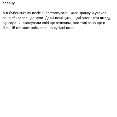
сарану.
А в Лубенському повіті її розтоптували, коли зранку й увечері
вона збивалась до купи. Деякі поміщики, щоб зменшити шкоду
від сарани, скошували хліб ще зеленим, але тоді вона ще в
більшій кількості зліталася на сусідні поля...