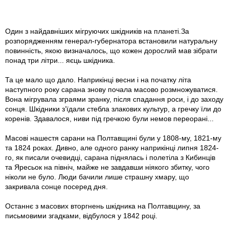
Один з найдавніших мігруючих шкідників на планеті.За
розпорядженням генерал-губернатора встановили натуральну
повинність, якою визначалось, що кожен дорослий мав зібрати
понад три літри... яєць шкідника.
Та це мало що дало. Наприкінці весни і на початку літа
наступного року сарана знову почала масово розмножуватися.
Вона мігрувала зграями зранку, після спадання роси, і до заходу
сонця. Шкідники з’їдали стебла злакових культур, а гречку їли до
коренів. Здавалося, ниви під гречкою були немов переорані...
Масові нашестя сарани на Полтавщині були у 1808-му, 1821-му
та 1824 роках. Дивно, але одного ранку наприкінці липня 1824-
го, як писали очевидці, сарана піднялась і полетіла з Кибинців
та Яресьок на північ, майже не завдавши ніякого збитку, чого
ніколи не було. Люди бачили лише страшну хмару, що
закривала сонце посеред дня.
Останнє з масових вторгнень шкідника на Полтавщину, за
письмовими згадками, відбулося у 1842 році.