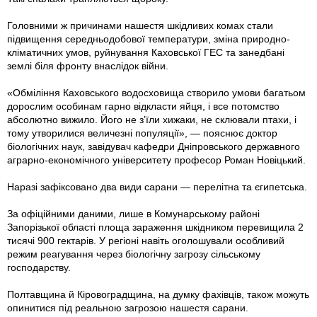
Головними ж причинами нашестя шкідливих комах стали
підвищення середньодобової температури, зміна природно-
кліматичних умов, руйнування Каховської ГЕС та занедбані
землі біля фронту внаслідок війни.
«Обміління Каховського водосховища створило умови багатьом
дорослим особинам гарно відкласти яйця, і все потомство
абсолютно вижило. Його не з’їли хижаки, не склювали птахи, і
тому утворилися величезні популяції», — пояснює доктор
біологічних наук, завідувач кафедри Дніпровського державного
аграрно-економічного університету професор Роман Новіцький.
Наразі зафіксовано два види сарани — перелітна та єгипетська.
За офіційними даними, лише в Комунарському районі
Запорізької області площа зараження шкідником перевищила 2
тисячі 900 гектарів. У регіоні навіть оголошували особливий
режим реагування через біологічну загрозу сільському
господарству.
Полтавщина й Кіровоградщина, на думку фахівців, також можуть
опинитися під реальною загрозою нашестя сарани.