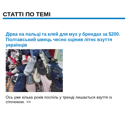
CТАТТІ ПО ТЕМІ
Дірка на пальці та клей для мух у брендах за $200.
Полтавський швець чесно оцінив літнє взуття
українців
Ось уже кілька років поспіль у тренді лишається взуття із
сіточокою.
>>