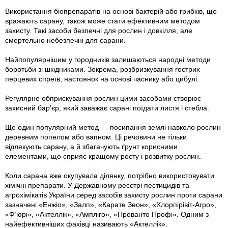
Використання біопрепаратів на основі бактерій або грибків, що
вражають сарану, також може стати ефективним методом
захисту. Такі засоби безпечні для рослин і довкілля, але
смертельно небезпечні для сарани.
Найпопулярнішим у городників залишаються народні методи
боротьби зі шкідниками. Зокрема, розбризкування гострих
перцевих спреїв, настоянок на основі часнику або цибулі.
Регулярне обприскування рослин цими засобами створює
захисний бар’єр, який заважає сарані поїдати листя і стебла.
Ще один популярний метод — посипання землі навколо рослин
деревним попелом або вапном. Ці речовини не тільки
відлякують сарану, а й збагачують ґрунт корисними
елементами, що сприяє кращому росту і розвитку рослин.
Коли сарана вже окупувала ділянку, потрібно використовувати
хімічні препарати. У Державному реєстрі пестицидів та
агрохімікатів України серед засобів захисту рослин проти сарани
зазначені «Енжіо», «Залп», «Карате Зеон», «Хлорпірівіт-Агро»,
«Ф’юрі», «Актеллік», «Ампліго», «Прованто Профі». Одним з
найефективніших фахівці називають «Актеллік».