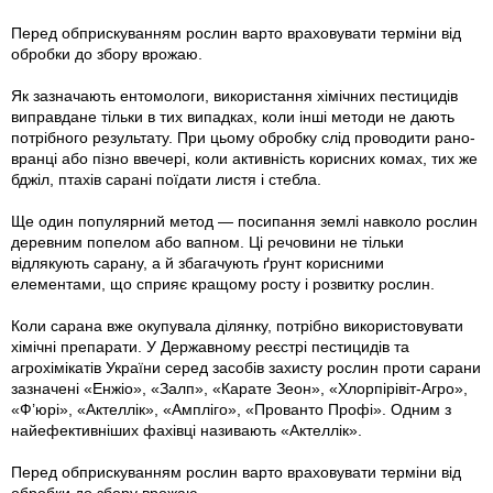
Перед обприскуванням рослин варто враховувати терміни від
обробки до збору врожаю.
Як зазначають ентомологи, використання хімічних пестицидів
виправдане тільки в тих випадках, коли інші методи не дають
потрібного результату. При цьому обробку слід проводити рано-
вранці або пізно ввечері, коли активність корисних комах, тих же
бджіл, птахів сарані поїдати листя і стебла.
Ще один популярний метод — посипання землі навколо рослин
деревним попелом або вапном. Ці речовини не тільки
відлякують сарану, а й збагачують ґрунт корисними
елементами, що сприяє кращому росту і розвитку рослин.
Коли сарана вже окупувала ділянку, потрібно використовувати
хімічні препарати. У Державному реєстрі пестицидів та
агрохімікатів України серед засобів захисту рослин проти сарани
зазначені «Енжіо», «Залп», «Карате Зеон», «Хлорпірівіт-Агро»,
«Ф’юрі», «Актеллік», «Ампліго», «Прованто Профі». Одним з
найефективніших фахівці називають «Актеллік».
Перед обприскуванням рослин варто враховувати терміни від