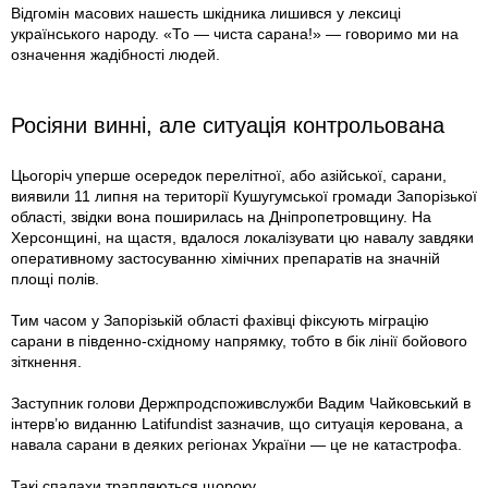
Відгомін масових нашесть шкідника лишився у лексиці
українського народу. «То — чиста сарана!» — говоримо ми на
означення жадібності людей.
Росіяни винні, але ситуація контрольована
Цьогоріч уперше осередок перелітної, або азійської, сарани,
виявили 11 липня на території Кушугумської громади Запорізької
області, звідки вона поширилась на Дніпропетровщину. На
Херсонщині, на щастя, вдалося локалізувати цю навалу завдяки
оперативному застосуванню хімічних препаратів на значній
площі полів.
Тим часом у Запорізькій області фахівці фіксують міграцію
сарани в південно-східному напрямку, тобто в бік лінії бойового
зіткнення.
Заступник голови Держпродспоживслужби Вадим Чайковський в
інтерв’ю виданню Latifundist зазначив, що ситуація керована, а
навала сарани в деяких регіонах України — це не катастрофа.
Такі спалахи трапляються щороку.