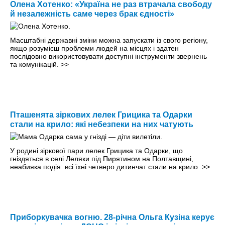
Олена Хотенко: «Україна не раз втрачала свободу
й незалежність саме через брак єдності»
Масштабні державні зміни можна запускати із свого регіону,
якщо розумієш проблеми людей на місцях і здатен
послідовно використовувати доступні інструменти звернень
та комунікацій.
>>
Пташенята зіркових лелек Грицика та Одарки
стали на крило: які небезпеки на них чатують
У родині зіркової пари лелек Грицика та Одарки, що
гніздяться в селі Леляки під Пирятином на Полтавщині,
неабияка подія: всі їхні четверо дитинчат стали на крило.
>>
Приборкувачка вогню. 28-річна Ольга Кузіна керує