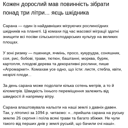
Кожен дорослий мав повинність зібрати
понад три літри... яєць шкідника
Сарана — один із найдавніших мігруючих рослиноїдних
шкідників на планеті. Ці комахи під час масової міграції здатні
знищити всі посіви сільськогосподарських культур на великих
площах.
У зоні ризику — пшениця, ячмінь, просо, кукурудза, соняшник,
соя, рис, бобові, трави, тютюн, баштанні, морква, буряк,
картопля, плодові дерева та декоративні рослини, пише
«Агромаркет». Комахам усе одно, що їсти: листя, стебла, квіти,
незрілі плоди...
За день сарана може подолати кілька сотень метрів, а то й
кілометрів. Швидкість їхнього переміщення залежить від
швидкості й напрямку вітру.
Сарана влаштовувала нальоти на наші землі з давніх-давен.
Так, у літописі за 1094 р. читаємо: «...прийшла сарана на руську
землю 26 серпня і поїла всякі трави та багато збіжжя. Не чули
такого від перших днів у землі руській, що бачили очі наші».