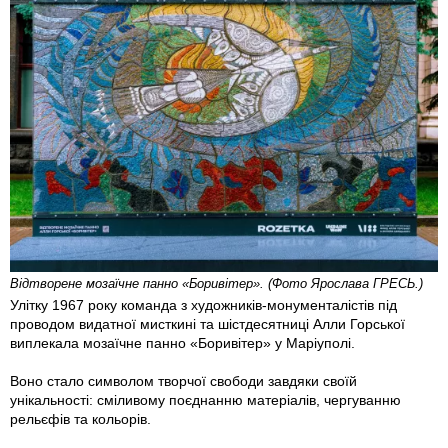
Відтворене мозаїчне панно «Боривітер». (Фото Ярослава ГРЕСЬ.)
Улітку 1967 року команда з художників-монументалістів під
проводом видатної мисткині та шістдесятниці Алли Горської
виплекала мозаїчне панно «Боривітер» у Маріуполі.
Воно стало символом творчої свободи завдяки своїй
унікальності: сміливому поєднанню матеріалів, чергуванню
рельєфів та кольорів.