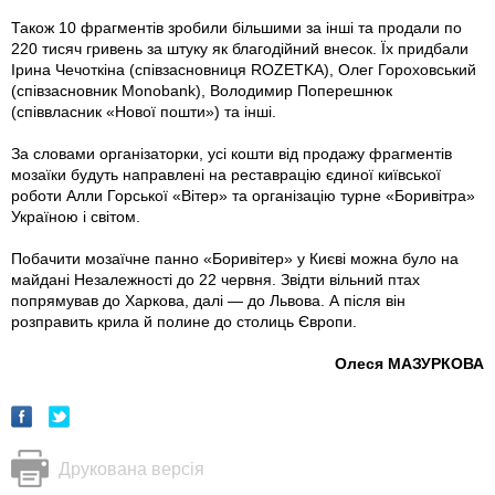
Також 10 фрагментів зробили більшими за інші та продали по
220 тисяч гривень за штуку як благодійний внесок. Їх придбали
Ірина Чечоткіна (співзасновниця ROZETKA), Олег Гороховський
(співзасновник Monobank), Володимир Поперешнюк
(співвласник «Нової пошти») та інші.
За словами організаторки, усі кошти від продажу фрагментів
мозаїки будуть направлені на реставрацію єдиної київської
роботи Алли Горської «Вітер» та організацію турне «Боривітра»
Україною і світом.
Побачити мозаїчне панно «Боривітер» у Києві можна було на
майдані Незалежності до 22 червня. Звідти вільний птах
попрямував до Харкова, далі — до Львова. А після він
розправить крила й полине до столиць Європи.
Олеся МАЗУРКОВА
Друкована версія