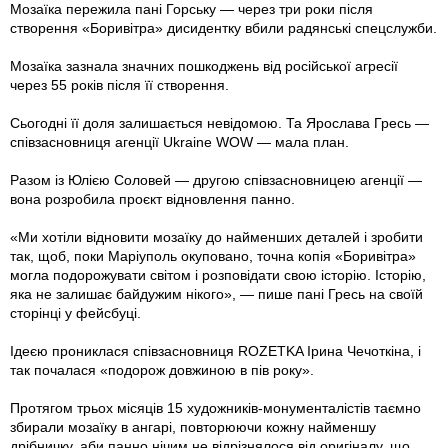
Мозаїка пережила пані Горську — через три роки після
створення «Боривітра» дисидентку вбили радянські спецслужби.
Мозаїка зазнала значних пошкоджень від російської агресії
через 55 років після її створення.
Сьогодні її доля залишається невідомою. Та Ярослава Гресь —
співзасновниця агенції Ukraine WOW — мала план.
Разом із Юлією Соловей — другою співзасновницею агенції —
вона розробила проєкт відновлення панно.
«Ми хотіли відновити мозаїку до найменших деталей і зробити
так, щоб, поки Маріуполь окуповано, точна копія «Боривітра»
могла подорожувати світом і розповідати свою історію. Історію,
яка не залишає байдужим нікого», — пише пані Гресь на своїй
сторінці у фейсбуці.
Ідеєю прониклася співзасновниця ROZETKA Ірина Чечоткіна, і
так почалася «подорож довжиною в пів року».
Протягом трьох місяців 15 художників-монументалістів таємно
збирали мозаїку в ангарі, повторюючи кожну найменшу
дрібничку, аби панно нічим не відрізнялося від оригіналу, що