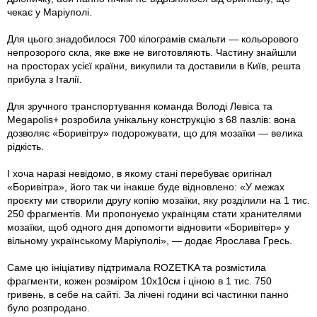
чекає у Маріуполі.
Для цього знадобилося 700 кілограмів смальти — кольорового
непрозорого скла, яке вже не виготовляють. Частину знайшли
на просторах усієї країни, викупили та доставили в Київ, решта
прибула з Італії.
Для зручного транспортування команда Володі Левіса та
Megapolis+ розробила унікальну конструкцію з 68 пазлів: вона
дозволяє «Боривітру» подорожувати, що для мозаїки — велика
рідкість.
І хоча наразі невідомо, в якому стані перебуває оригінал
«Боривітра», його так чи інакше буде відновлено: «У межах
проєкту ми створили другу копію мозаїки, яку розділили на 1 тис.
250 фрагментів. Ми пропонуємо українцям стати хранителями
мозаїки, щоб одного дня допомогти відновити «Боривітер» у
вільному українському Маріуполі», — додає Ярослава Гресь.
Саме цю ініціативу підтримала ROZETKA та розмістила
фрагменти, кожен розміром 10х10см і ціною в 1 тис. 750
гривень, в себе на сайті. За лічені години всі частинки панно
було розпродано.