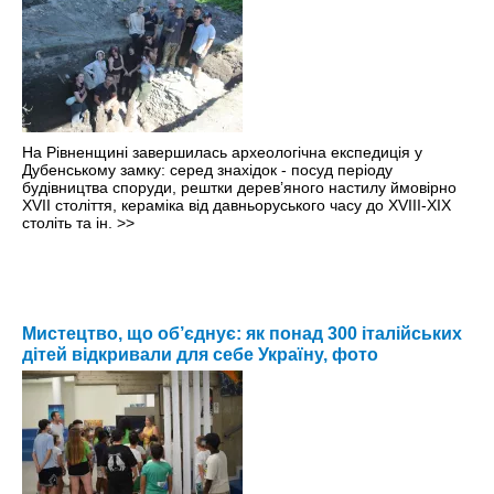
На Рівненщині завершилась археологічна експедиція у
Дубенському замку: серед знахідок - посуд періоду
будівництва споруди, рештки дерев’яного настилу ймовірно
ХVІІ століття, кераміка від давньоруського часу до ХVІІІ-ХІХ
століть та ін.
>>
Мистецтво, що об’єднує: як понад 300 італійських
дітей відкривали для себе Україну, фото