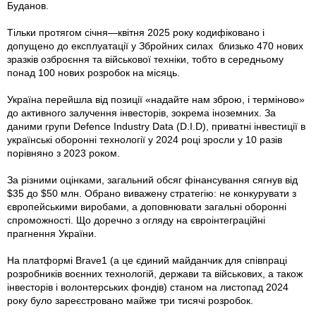
Буданов.
Тільки протягом січня—квітня 2025 року кодифіковано і
допущено до експлуатації у Збройних силах близько 470 нових
зразків озброєння та військової техніки, тобто в середньому
понад 100 нових розробок на місяць.
Україна перейшла від позиції «надайте нам зброю, і терміново»
до активного залучення інвесторів, зокрема іноземних. За
даними групи Defence Industry Data (D.I.D), приватні інвестиції в
українські оборонні технології у 2024 році зросли у 10 разів
порівняно з 2023 роком.
За різними оцінками, загальний обсяг фінансування сягнув від
$35 до $50 млн. Обрано виважену стратегію: не конкурувати з
європейськими виробами, а доповнювати загальні оборонні
спроможності. Що доречно з огляду на євроінтеграційні
прагнення України.
На платформі Brave1 (а це єдиний майданчик для співпраці
розробників воєнних технологій, держави та військових, а також
інвесторів і волонтерських фондів) станом на листопад 2024
року було зареєстровано майже три тисячі розробок.