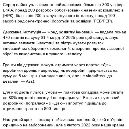
Серед найактуальніших та наймасовіших: більш ніж 300 у сфері
БпЛА, понад 200 розробок роботизованих наземних комплексів
(НРК), більш ніж 200 в галузі штучного інтелекту, понад 100
засобів радіоелектронної боротьби та розвідки (РЕБ/РЕР).
Державна інституція — Фонд розвитку інновацій — видала понад
470 грантів на суму $1,4 млрд. У 2025 році цей фонд планує
активно залучати інвестиції та підтримувати розвиток
інноваційних оборонних технологій: створення дронів, лазерної
зброї та використання штучного інтелекту.
Гранти від держави можуть отримати через портал «Дія»
виробники дронів, наприклад, як переробні підприємства на
суму до 8 млн грн. (виглядає дивно, але не чіпляйтесь до
деталей. — Авт.).
Для них діють пільгові умови — грантова складова може сягати
до 80% вартості проєкту. І це спрацьовує! Якось я як умовний
розробник «погралася» з «Дією» і впритул підійшла до
отримання гранта на 800 тис. грн.
Наступний крок — експорт військових технологій, який в Україні
юридично не заборонений, але з лютого 2022 року наша країна