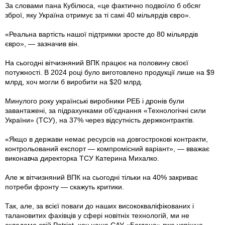
За словами пана Кубілюса, «це фактично подвоїло б обсяг
зброї, яку Україна отримує за ті самі 40 мільярдів євро».
«Реальна вартість нашої підтримки зросте до 80 мільярдів
євро», — зазначив він.
На сьогодні вітчизняний ВПК працює на половину своєї
потужності. В 2024 році було виготовлено продукції лише на $9
млрд, хоч могли б виробити на $20 млрд.
Минулого року українські виробники РЕБ і дронів були
завантажені, за підрахунками об’єднання «Технологічні сили
України» (ТСУ), на 37% через відсутність держконтрактів.
«Якщо в держави немає ресурсів на довгострокові контракти,
контрольований експорт — компромісний варіант», — вважає
виконавча директорка ТСУ Катерина Михалко.
Але ж вітчизняний ВПК на сьогодні тільки на 40% закриває
потреби фронту — скажуть критики.
Так, але, за всієї поваги до наших висококваліфікованих і
талановитих ­фахівців у сфері новітніх технологій, ми не