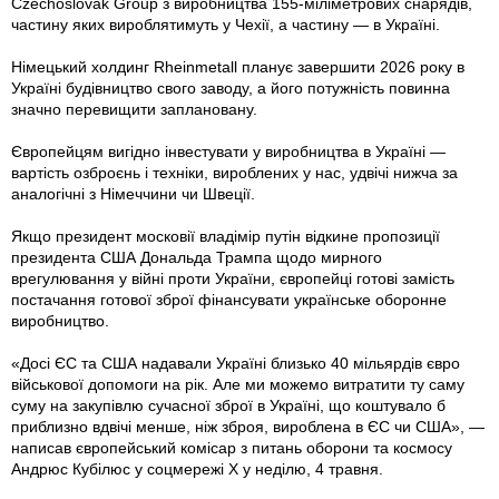
Czechoslovak Group з виробництва 155-міліметрових снарядів,
частину яких вироблятимуть у Чехії, а частину — в Україні.
Німецький холдинг Rheinmetall планує завершити 2026 року в
Україні будівництво свого заводу, а його потужність повинна
значно перевищити заплановану.
Європейцям вигідно інвестувати у виробництва в Україні —
вартість озброєнь і техніки, вироблених у нас, удвічі нижча за
аналогічні з Німеччини чи Швеції.
Якщо президент московії владімір путін відкине пропозиції
президента США Дональда Трампа щодо мирного
врегулювання у війні проти України, європейці готові замість
постачання готової зброї фінансувати українське оборонне
виробництво.
«Досі ЄС та США надавали Україні близько 40 мільярдів євро
військової допомоги на рік. Але ми можемо витратити ту саму
суму на закупівлю сучасної зброї в Україні, що коштувало б
приблизно вдвічі менше, ніж зброя, вироблена в ЄС чи США», —
написав європейський комісар з питань оборони та космосу
Андрюс Кубілюс у соцмережі X у неділю, 4 травня.