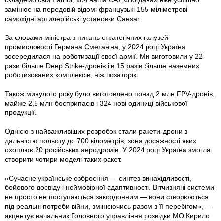
складемо свій Patriot, хоч наша САУ «Богдана» вже успішно
замінює на передовій відомі французькі 155-міліметрові
самохідні артилерійські установки Caesar.
За словами міністра з питань стратегічних галузей
промисловості Германа Сметаніна, у 2024 році Україна
зосередилася на роботизації своєї армії. Ми виготовили у 22
рази більше Deep Strike-дронів і в 15 разів більше наземних
роботизованих комплексів, ніж позаторік.
Також минулого року було виготовлено понад 2 млн FPV-дронів,
майже 2,5 млн боєприпасів і 324 нові одиниці військової
продукції.
Однією з найважливіших розробок стали ракети-дрони з
дальністю польо­ту до 700 кілометрів, зона досяжності яких
охоплює 20 російських аеродромів. У 2024 році Україна змогла
створити чотири моделі таких ракет.
«Сучасне українське озброєння — синтез винахідливості,
бойового досвіду і неймовірної адаптивності. Вітчизняні системи
не просто не поступаються закордонним — вони створюються
під реальні потреби війни, змінюючись разом з її перебігом», —
акцентує начальник Головного управління розвідки МО Кирило