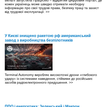
Бельгії запустила Праця360 – відкритий цифровий портал, де
кожен українець може швидко отримати необхідну
інформацію про свої трудові права, безпеку праці та захист
від трудової експлуатації.
>>
У Києві знищено ракетою рф американський
завод з виробництва безпілотників
Terminal Autonomy виробляє високоточні дрони «глибокого
удару» із системами наведення, стійкими до російських
засобів радіоелектронного придушення.
>>
ППО і енергетика: Зеленський і Макрон