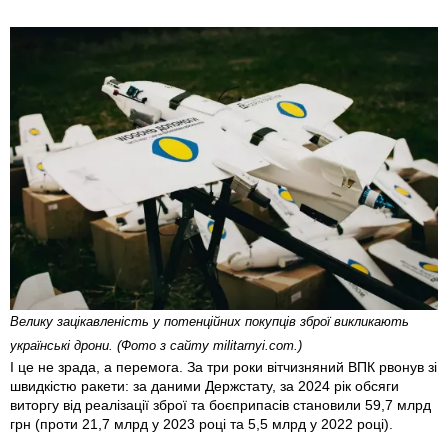
Велику зацікавленість у потенційних покупців зброї викликають
українські дрони. (Фото з сайту militarnyi.com.)
І це не зрада, а перемога. За три роки вітчизняний ВПК рвонув зі
швидкістю ракети: за даними Держстату, за 2024 рік обсяги
виторгу від реалізації зброї та боєприпасів становили 59,7 млрд
грн (проти 21,7 млрд у 2023 році та 5,5 млрд у 2022 році).