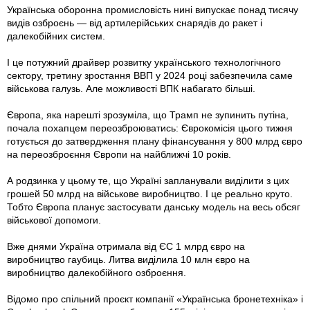
Українська оборонна промисловість нині випускає понад тисячу
видів озброєнь — від артилерійських снарядів до ракет і
далекобійних систем.
І це потужний драйвер розвитку українського технологічного
сектору, третину зростання ВВП у 2024 році забезпечила саме
військова галузь. Але можливості ВПК набагато більші.
Європа, яка нарешті зрозуміла, що Трамп не зупинить путіна,
почала похапцем переозброюватись: Єврокомісія цього тижня
готується до затвердження плану фінансування у 800 млрд євро
на переозброєння Європи на найближчі 10 років.
А родзинка у цьому те, що Україні запланували виділити з цих
грошей 50 млрд на військове виробництво. І це реально круто.
Тобто Європа планує застосувати данську модель на весь обсяг
військової допомоги.
Вже днями Україна отримала від ЄС 1 млрд євро на
виробництво гаубиць. Литва виділила 10 млн євро на
виробництво далекобійного озброєння.
Відомо про спільний проєкт компанії «Українська бронетехніка» і