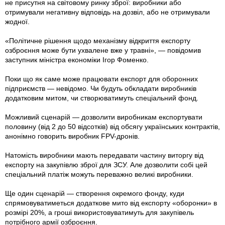
не присутня на світовому ринку зброї: виробники або
отримували негативну відповідь на дозвіл, або не отримували
жодної.
«Політичне рішення щодо механізму відкриття експорту
озброєння може бути ухвалене вже у травні», — повідомив
заступник міністра економіки Ігор Фоменко.
Поки що як саме може працювати експорт для оборонних
підприємств — невідомо. Чи будуть обкладати виробників
додатковим митом, чи створюватимуть спеціальний фонд.
Можливий сценарій — дозволити виробникам експортувати
половину (від 2 до 50 відсотків) від обсягу українських контрактів,
анонімно говорить виробник FPV-дронів.
Натомість виробники мають передавати частину виторгу від
експорту на закупівлю зброї для ЗСУ. Але дозволити собі цей
спеціальний платіж можуть переважно великі виробники.
Ще один сценарій — створення окремого фонду, куди
спрямовуватиметься додаткове мито від експорту «оборонки» в
розмірі 20%, а гроші використовуватимуть для закупівель
потрібного армії озброєння.