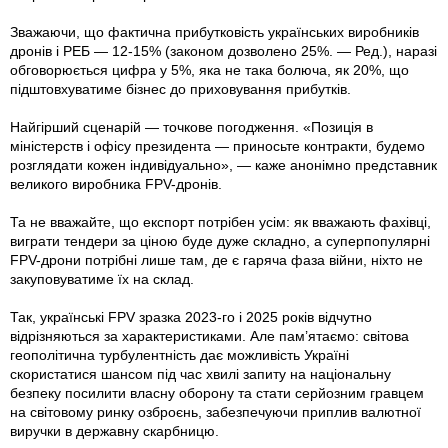
Зважаючи, що фактична прибутковість українських виробників
дронів і РЕБ — 12-15% (законом дозволено 25%. — Ред.), наразі
обговорюється цифра у 5%, яка не така болюча, як 20%, що
підштовхуватиме бізнес до приховування прибутків.
Найгірший сценарій — точкове погодження. «Позиція в
міністерств і офісу президента — приносьте контракти, будемо
розглядати кожен індивідуально», — каже анонімно представник
великого виробника FPV-дронів.
Та не вважайте, що експорт потрібен усім: як вважають фахівці,
виграти тендери за ціною буде дуже складно, а суперпопулярні
FPV-дрони потрібні лише там, де є гаряча фаза війни, ніхто не
закуповуватиме їх на склад.
Так, українські FPV зразка 2023-го і 2025 років відчутно
відрізняються за характеристиками. Але пам’ятаємо: світова
геополітична турбулентність дає можливість Україні
скористатися шансом під час хвилі запиту на національну
безпеку посилити власну оборону та стати серйозним гравцем
на світовому ринку озброєнь, забезпечуючи приплив валютної
виручки в державну скарбницю.