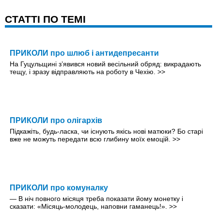
CТАТТІ ПО ТЕМІ
ПРИКОЛИ про шлюб і антидепресанти
На Гуцульщині з’явився новий весільний обряд: викрадають
тещу, і зразу відправляють на роботу в Чехію.
>>
ПРИКОЛИ про олігархів
Підкажіть, будь-ласка, чи існують якісь нові матюки? Бо старі
вже не можуть передати всю глибину моїх емоцій.
>>
ПРИКОЛИ про комуналку
— В ніч повного місяця треба показати йому монетку і
сказати: «Місяць-молодець, наповни гаманець!».
>>