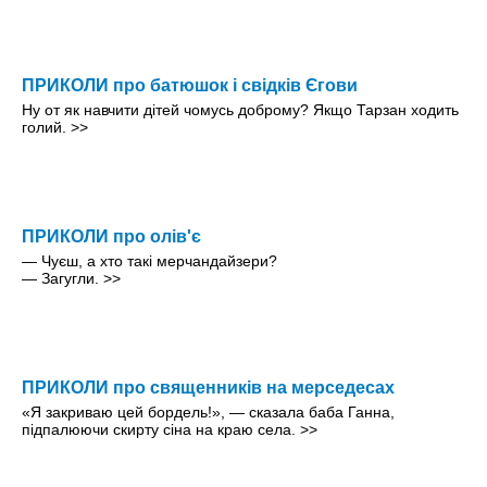
ПРИКОЛИ про батюшок і свідків Єгови
Ну от як навчити дітей чомусь доброму? Якщо Тарзан ходить
голий.
>>
ПРИКОЛИ про олів'є
— Чуєш, а хто такі мерчандайзери?
— Загугли.
>>
ПРИКОЛИ про священників на мерседесах
«Я закриваю цей бордель!», — сказала баба Ганна,
підпалюючи скирту сіна на краю села.
>>