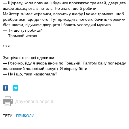
— Щоразу, коли повз наш будинок проїжджає трамвай, дверцята
шафи зіскакують iз петель. Не знаю, що й робити.
Майстер знімає черевики, влазить у шафу і чекає трамвая, щоб
розібратися, що до чого. Тут приходить чоловік, бачить черевики
бiля шафи, відчиняє дверцята і бачить усередині мужика.
— Ти що тут робиш?
— Трамвай чекаю.
* * *
Зустрічаються дві одеситки.
— Розочко, йду я вчора вночі по Грецькій. Раптом бачу попереду
величезний чоловічий силует. Я відразу бігти.
— Ну і що, таки наздогнала?
Друкована версія
ТЕГИ:
ПРИКОЛИ