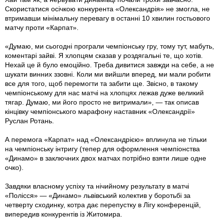
Скористатися осічкою конкурента «Олександрія» не змогла, не
втримавши мінімальну перевагу в останні 10 хвилин гостьового
матчу проти «Карпат».
«Думаю, ми сьогодні програли чемпіонську гру, тому тут, мабуть,
коментарі зайві. Я хлопцям сказав у роздягальні те, що хотів.
Нехай це й було емоційно. Треба дивитися завжди на себе, а не
шукати винних ззовні. Коли ми вийшли вперед, ми мали робити
все для того, щоб перемогти та забити ще. Звісно, в такому
чемпіонському для нас матчі на хлопцях лежав дуже великий
тягар. Думаю, ми його просто не витримали», — так описав
кінцівку чемпіонського марафону наставник «Олександрії»
Руслан Ротань.
А перемога «Карпат» над «Олександрією» вплинула не тільки
на чемпіонську інтригу (тепер для оформлення чемпіонства
«Динамо» в заключних двох матчах потрібно взяти лише одне
очко).
Завдяки власному успіху та нічийному результату в матчі
«Полісся» — «Динамо» львівський колектив у боротьбі за
четверту сходинку, котра дає перепустку в Лігу конференцій,
випередив конкурентів із Житомира.