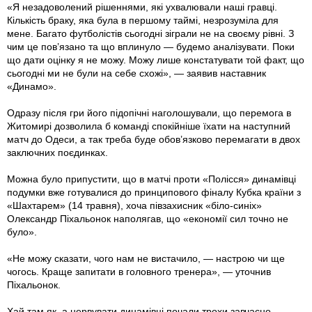
«Я незадоволений рішеннями, які ухвалювали наші гравці.
Кількість браку, яка була в першому таймі, незрозуміла для
мене. Багато футболістів сьогодні зіграли не на своєму рівні. З
чим це пов’язано та що вплинуло — будемо аналізувати. Поки
що дати оцінку я не можу. Можу лише констатувати той факт, що
сьогодні ми не були на себе схожі», — заявив наставник
«Динамо».
Одразу після гри його підопічні наголошували, що перемога в
Житомирі дозволила б команді спокійніше їхати на наступний
матч до Одеси, а так треба буде обов’язково перемагати в двох
заключних поєдинках.
Можна було припустити, що в матчі проти «Полісся» динамівці
подумки вже готувалися до принципового фіналу Кубка країни з
«Шахтарем» (14 травня), хоча півзахисник «біло-синіх»
Олександр Піхальонок наполягав, що «економії сил точно не
було».
«Не можу сказати, чого нам не вистачило, — настрою чи ще
чогось. Краще запитати в головного тренера», — уточнив
Піхальонок.
Хай там як, а нервувати динамівці почали трохи завчасно.