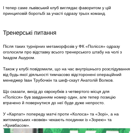
І тепер саме львівський клуб виглядає фаворитом у цій
принциповій боротьбі за участі одразу трьох команд.
Тренерські питання
Після таких турнірних метаморфозів у ФК «Полісся» одразу
оголосили про відставку всього тренерського штабу на чолі з
Імадом Ашуром.
Також у клубі повідомили, що на час внутрішнього розслідування
від будь-якої діяльності тимчасово відсторонені операційний
менеджер Іван Трубочкін та шеф-скаут Анатолій Волков.
Що сказати, вихід до єврокубків з четвертого місця для
«Полісся» був завданням номер один, але тепер позицію
втрачено й повернутися до неї буде дуже непросто.
У «Карпат» попереду матчі проти «Колоса» та «Зорі», а на
житомирських «вовків» чекають поєдинки із «Зорею» та
«Кривбасом».