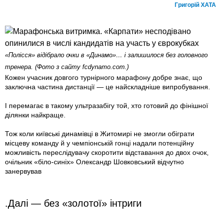
Григорій ХАТА
«Полісся» відібрало очки в «Динамо»… і залишилося без головного
тренера. (Фото з сайту fcdynamo.com.)
Кожен учасник довгого турнірного марафону добре знає, що
заключна частина дистанції — це найскладніше випробування.
І перемагає в такому ультразабігу той, хто готовий до фінішної
ділянки найкраще.
Тож коли київські динамівці в Житомирі не змогли обіграти
місцеву команду й у чемпіонській гонці надали потенційну
можливість переслідувачу скоротити відставання до двох очок,
очільник «біло-синіх» Олександр Шовковський відчутно
занервував
.Далі — без «золотої» інтриги