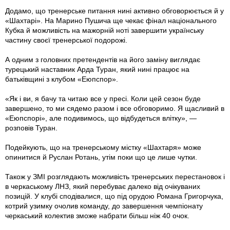
Додамо, що тренерське питання нині активно обговорюється й у
«Шахтарі». На Марино Пушича ще чекає фінал національного
Кубка й можливість на мажорній ноті завершити українську
частину своєї тренерської подорожі.
А одним з головних претендентів на його заміну виглядає
турецький наставник Арда Туран, який нині працює на
батьківщині з клубом «Еюпспор».
«Як і ви, я бачу та читаю все у пресі. Коли цей сезон буде
завершено, то ми сядемо разом і все обговоримо. Я щасливий в
«Еюпспорі», але подивимось, що відбудеться влітку», —
розповів Туран.
Подейкують, що на тренерському містку «Шахтаря» може
опинитися й Руслан Ротань, утім поки що це лише чутки.
Також у ЗМІ розглядають можливість тренерських перестановок і
в черкаському ЛНЗ, який перебуває далеко від очікуваних
позицій. У клубі сподівалися, що під орудою Романа Григорчука,
котрий узимку очолив команду, до завершення чемпіонату
черкаський колектив зможе набрати більш ніж 40 очок.