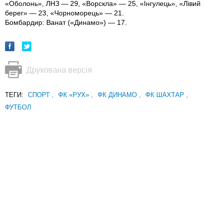
«Оболонь», ЛНЗ — 29, «Ворскла» — 25, «Інгулець», «Лівий
берег» — 23, «Чорноморець» — 21.
Бомбардир: Ванат («Динамо») — 17.
Друкована версія
ТЕГИ:
СПОРТ
,
ФК «РУХ»
,
ФК ДИНАМО
,
ФК ШАХТАР
,
ФУТБОЛ