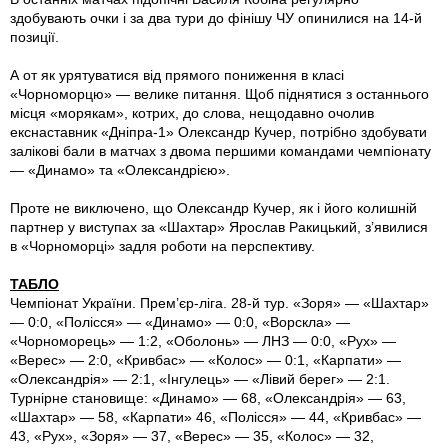
здобувають очки і за два тури до фінішу ЧУ опинилися на 14-й
позиції.
А от як урятуватися від прямого пониження в класі
«Чорноморцю» — велике питання. Щоб піднятися з останнього
місця «морякам», котрих, до слова, нещодавно очолив
екснаставник «Дніпра-1» Олександр Кучер, потрібно здобувати
залікові бали в матчах з двома першими командами чемпіонату
— «Динамо» та «Олександрією».
Проте не виключено, що Олександр Кучер, як і його колишній
партнер у виступах за «Шахтар» Ярослав Ракицький, з’явилися
в «Чорноморці» задля роботи на перспективу.
ТАБЛО
Чемпіонат України. Прем’єр-ліга. 28-й тур. «Зоря» — «Шахтар»
— 0:0, «Полісся» — «Динамо» — 0:0, «Ворскла» —
«Чорноморець» — 1:2, «Оболонь» — ЛНЗ — 0:0, «Рух» —
«Верес» — 2:0, «Кривбас» — «Колос» — 0:1, «Карпати» —
«Олександрія» — 2:1, «Інгулець» — «Лівий берег» — 2:1.
Турнірне становище: «Динамо» — 68, «Олександрія» — 63,
«Шахтар» — 58, «Карпати» 46, «Полісся» — 44, «Кривбас» —
43, «Рух», «Зоря» — 37, «Верес» — 35, «Колос» — 32,