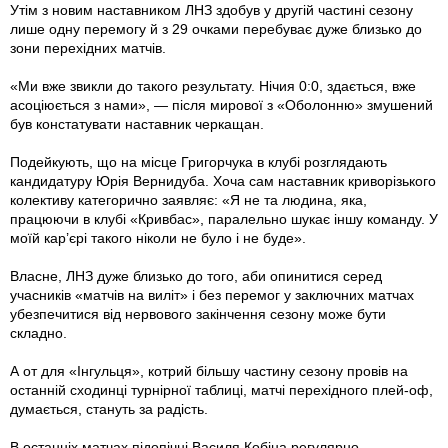
Утім з новим наставником ЛНЗ здобув у другій частині сезону
лише одну перемогу й з 29 очками перебуває дуже близько до
зони перехідних матчів.
«Ми вже звикли до такого результату. Нічия 0:0, здається, вже
асоціюється з нами», — після мирової з «Оболонню» змушений
був констатувати наставник черкащан.
Подейкують, що на місце Григорчука в клубі розглядають
кандидатуру Юрія Вернидуба. Хоча сам наставник криворізького
колективу категорично заявляє: «Я не та людина, яка,
працюючи в клубі «Кривбас», паралельно шукає іншу команду. У
моїй кар’єрі такого ніколи не було і не буде».
Власне, ЛНЗ дуже близько до того, аби опинитися серед
учасників «матчів на виліт» і без перемог у заключних матчах
убезпечитися від нервового закінчення сезону може бути
складно.
А от для «Інгульця», котрий більшу частину сезону провів на
останній сходинці турнірної таблиці, матчі перехідного плей-оф,
думається, стануть за радість.
В останніх матчах підопічні Василя Кобіна регулярно