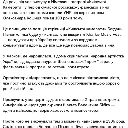
До речі, під час виступу в Німеччині гастролі «Київської
Камерати» у період сучасної російсько-української війни
порівняли з концертами капели УНР під керівництвом
Олександра Кошиця понад 100 років тому.
Це принципова позиція керівниці «Київської камерати» Богдани
Півненко, яка буде у числі солістів відкриття Kharkiv Music Fest,
— нагадувати про Україну виступами за кордоном і
концертувати вдома, де все ще йде повномасштабна війна.
У Харкові, де народилася, відома скрипалька, народна артистка
України, віднедавна лауреат Шевченківської премії зіграє у
фестивальній програмі за останні роки втретє.
Організатори підкреслюють, що це є дієвою підтримкою міста,
яке постійно атакують дронами та обстрілюють іншою зброєю
російські війська.
Прозвучить у концерті-відкритті фестивалю 2 травня, зокрема,
Симфонія-концерт для скрипки й альта Валентина Бібіка —
один з найкращих творів харківського композитора.
Проте його не виконували там з моменту написання в 1986 році.
Солісткою поряд з Богданою Півненко буде заслужена артистка