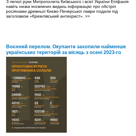
З легкої руки Митрополита Київського і всієї України Епіфанія
навіть низка іноземних видань інформацію про обстріл
росіянами древньої Києво-Печерської лаври подали під
заголовком «Кремлівський антихрист».
>>
Воєнний перелом. Окупанти захопили найменше
українських територій за місяць з осені 2023-го