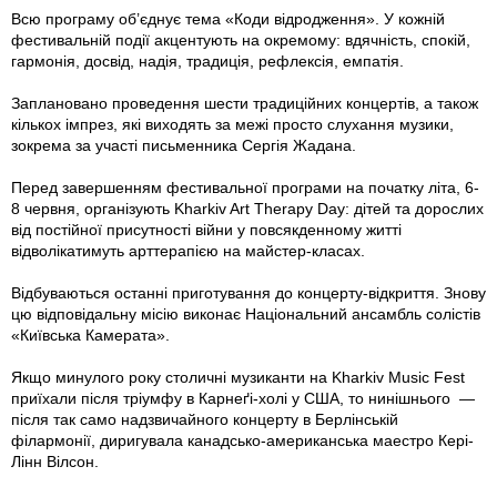
Всю програму об’єднує тема «Коди відродження». У кожній
фестивальній події акцентують на окремому: вдячність, спокій,
гармонія, досвід, надія, традиція, рефлексія, емпатія.
Заплановано проведення шести традиційних концертів, а також
кількох імпрез, які виходять за межі просто слухання музики,
зокрема за участі письменника Сергія Жадана.
Перед завершенням фестивальної програми на початку літа, 6-
8 червня, організують Kharkiv Art Therapy Day: дітей та дорослих
від постійної присутності війни у повсякденному житті
відволікатимуть арттерапією на майстер-класах.
Відбуваються останні приготування до концерту-відкриття. Знову
цю відповідальну місію виконає Національний ансамбль солістів
«Київська Камерата».
Якщо минулого року столичні музиканти на Kharkiv Music Fest
приїхали після тріумфу в Карнеґі-холі у США, то нинішнього —
після так само надзвичайного концерту в Берлінській
філармонії, диригувала канадсько-американська маестро Кері-
Лінн Вілсон.