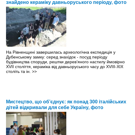
знайдено кераміку давньоруського періоду, фото
На Рівненщині завершилась археологічна експедиція у
Дубенському замку: серед знахідок - посуд періоду
будівництва споруди, рештки дерев’яного настилу ймовірно
ХVІІ століття, кераміка від давньоруського часу до ХVІІІ-ХІХ
століть та ін.
>>
Мистецтво, що об’єднує: як понад 300 італійських
дітей відкривали для себе Україну, фото