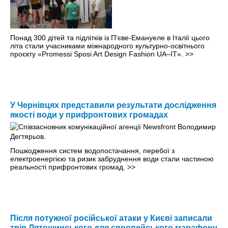
Понад 300 дітей та підлітків із П’єве-Емануеле в Італії цього
літа стали учасниками міжнародного культурно-освітнього
проєкту «Promessi Sposi Art Design Fashion UA–IT».
>>
У Чернівцях представили результати дослідження
якості води у прифронтових громадах
Пошкодження систем водопостачання, перебої з
електроенергією та ризик забруднення води стали частиною
реальності прифронтових громад.
>>
Після потужної російської атаки у Києві записали
твір Лятошинського для європейського марафону