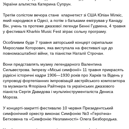
України альтистка Катерина Супрун.
Третім солістом вечора стане кларнетист зі США Юліан Мілкіс,
який народився в Одесі, а потім з батьками емігрував у Канаду.
Він, учень та протеже джазової легенди Бенні Гудмена, 4 травня
у фестивалі Kharkiv Music Fest зіграє сольну програму.
Особливим буде 7 травня авторський концерт скрипальки
Мирослави Которович, яка виступала на фестивалі ще до
повномасштабної війни, та піаністки Наталії Строчан.
Вони представлять музику легендарного Валентина
Сильвестрова. Імпрезу «Міські симфонії» 11 травня прикрасять
рідкісні історичні кадри 1906—1930 років про Харків та Відень у
супроводі фортепіанних імпровізацій австрійського композитора
та музиканта Флоріана Райтнера та українських джазового
піаніста Сергія Давидова і мультиінструменталіста Дениса
Мороза.
У концерті-закритті фестивалю 10 червня Президентський
симфонічний оркестр виконає Симфонію №3 «Героїчна»
Бетховена та «Симфонію Незламності» Олега Безбородька.