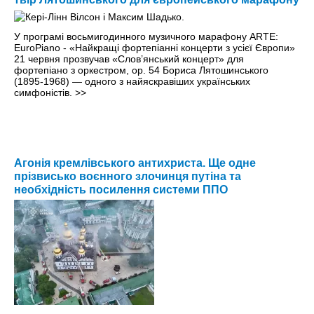
У програмі восьмигодинного музичного марафону ARTE:
EuroPiano - «Найкращі фортепіанні концерти з усієї Європи»
21 червня прозвучав «Слов’янський концерт» для
фортепіано з оркестром, op. 54 Бориса Лятошинського
(1895-1968) — одного з найяскравіших українських
симфоністів.
>>
Агонія кремлівського антихриста. Ще одне
прізвисько воєнного злочинця путіна та
необхідність посилення системи ППО