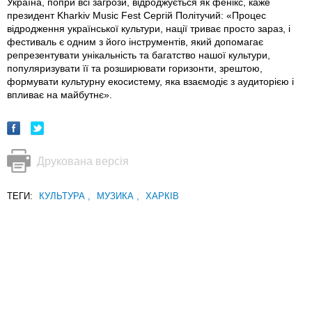
Україна, попри всі загрози, відроджується як фенікс, каже
президент Kharkiv Music Fest Сергій Політучий: «Процес
відродження української культури, нації триває просто зараз, і
фестиваль є одним з його інструментів, який допомагає
репрезентувати унікальність та багатство нашої культури,
популяризувати її та розширювати горизонти, зрештою,
формувати культурну екосистему, яка взаємодіє з аудиторією і
впливає на майбутнє».
Друкована версія
ТЕГИ:
КУЛЬТУРА
,
МУЗИКА
,
ХАРКІВ