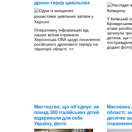
дроно-терор цивільних
У Київській о
Броварськом
атаки російс
Оперативну інформацію від
загинули тро
наших воїнів отримала
дитина, ще т
Херсонська ОВА щодо посилення
постраждали
російського дронового терору на
додані фото
території області.
>>
Мистецтво, що об’єднує: як
Масована 
понад 300 італійських дітей
області: з
відкривали для себе
десятки за
Україну, фото
поранених