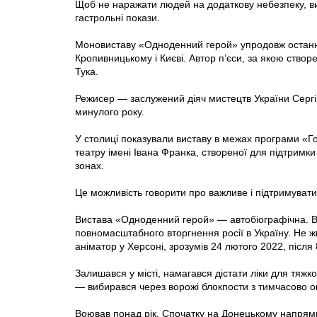
Щоб не наражати людей на додаткову небезпеку, вис
гастрольні покази.
Моновиставу «Одноденний герой» упродовж останнь
Кропивницькому і Києві. Автор п’єси, за якою ство
Тука.
Режисер — заслужений діяч мистецтв України Сергі
минулого року.
У столиці показували виставу в межах програми «Г
театру імені Івана Франка, створеної для підтрим
зонах.
Це можливість говорити про важливе і підтримувати 
Вистава «Одноденний герой» — автобіографічна. В
повномасштабного вторгнення росії в Україну. Не жи
аніматор у Херсоні, зрозумів 24 лютого 2022, після 8
Залишався у місті, намагався дістати ліки для тяжк
— вибирався через ворожі блокпости з тимчасово ок
Воював понад рік. Спочатку на Донецькому напрям