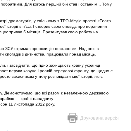
обратимів. Для когось перший бій став і останнім... Тому
атрі драматургів, у спільному з ТРО-Медіа проєкті «Театр
ї історії в п’єсі. І створив свою оповідь про поранення
цес тривав 5 місяців. Презентував свою роботу на
ран ЗСУ отримав пропозицію постановки. Над нею з
и спогадів з дитинства, працювали понад місяць.
и, і засвідчити, що гідно захищають країну українці
раст перуки клоуна і реалій передової фронту, де щодня є
росто захисникам у тилу розповідати свої історії, які є
ку. Демонструємо, що всі разом є незалежною державою
 кораблю — країні-нападнику.
сон 11 листопада 2022 року.
Друкована версія