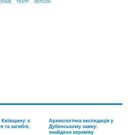
ОЛАЇВ
,
ТЕАТР
,
ХЕРСОН
 Київщину: є
Археологічна експедиція у
 та загиблі,
Дубенському замку:
знайдено кераміку