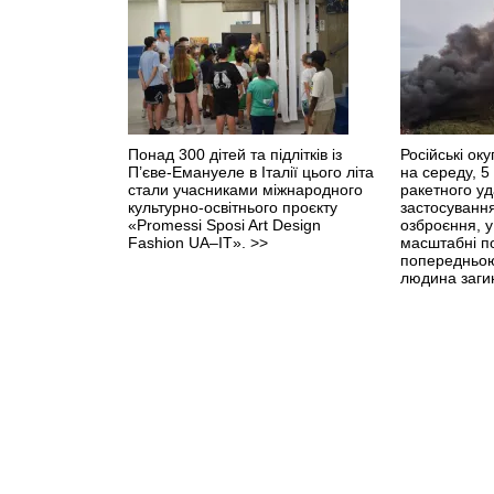
Понад 300 дітей та підлітків із
Російські оку
П’єве-Емануеле в Італії цього літа
на середу, 5
стали учасниками міжнародного
ракетного уд
культурно-освітнього проєкту
застосуванн
«Promessi Sposi Art Design
озброєння, у
Fashion UA–IT».
>>
масштабні п
попередньою
людина заги
поранення.