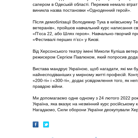
сапером в Одеській області. Пережив немало втрат п
виникла назва постановки «Одноденний герой».
Після демобілізації Володимир Тука в київському Те
ветеранів», пройшов навчальний курс написання своє
«П’єса 22, або Шлях героя». Навчально-творчий про
«Фестивалі перших п’єс» у Києві.
Від Херсонського театру імені Миколи Куліша вете
режисером Сергієм Павлюком, який попросив додат
Вистава мандрує Україною, щоб нагадати, які ми бул
найнесподіваніших у мирному житті професій. Конт
«200-ті» і «300-ті», додає усвідомлення того, як неп
правдою війни.
Ми допомагаємо одне одному з 24 лютого 2022 ро
Україна, яка вказує на незмінний курс російському
Нагадаємо, Сили оборони України деокупували Хер