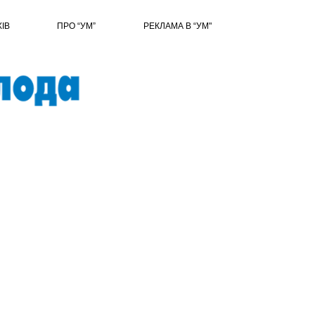
ХІВ
ПРО “УМ”
РЕКЛАМА В “УМ"