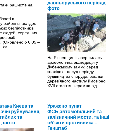
давньоруського періоду,
фото
бласті в
у районі внаслідок
ьких безпілотників
є людей, серед них
роє осіб
. (Оновлено о 6:05 –
).
>>
На Рівненщині завершилась
археологічна експедиція у
Дубенському замку: серед
знахідок - посуд періоду
будівництва споруди, рештки
дерев’яного настилу ймовірно
ХVІІ століття, кераміка від
давньоруського часу до ХVІІІ-ХІХ
століть та ін.
>>
атака Києва та
Уражено пункт
начні руйнування,
ФСБ,автомобільний та
гиблих та
залізничний мости, та інші
, фото
об'єкти противника –
Генштаб