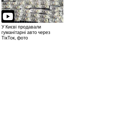
У Києві продавали
гуманітарні авто через
ТікТок, фото