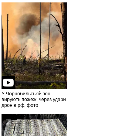
У Чорнобильській зоні
вирують пожежі через удари
дронів рф, фото