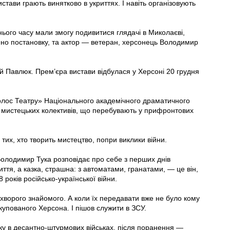
тави грають винятково в укриттях. І навіть організовують
ого часу мали змогу подивитися глядачі в Миколаєві,
рено постановку, та актор — ветеран, херсонець Володимир
й Павлюк. Прем’єра вистави відбулася у Херсоні 20 грудня
олос Театру» Національного академічного драматичного
ки мистецьких колективів, що перебувають у прифронтових
тих, хто творить мистецтво, попри виклики війни.
олодимир Тука розповідає про себе з перших днів
ття, а казка, страшна: з автоматами, гранатами, — це він,
 років російсько-української війни.
охворого знайомого. А коли їх передавати вже не було кому
упованого Херсона. І пішов служити в ЗСУ.
ку в десантно-штурмових військах, після поранення —