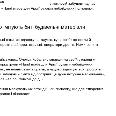
во.
у житловій забудові під час
пи «Hand made для Армії руками небайдужих полтавок».
 імітують биті будівельні матеріали
ні сітки, які здалеку нагадують купи розбитої цегли й
ворожі снайпери, стрільці, оператори дронів. Ними вони ж
військових, Олекса Коба, виставивши на своїй сторінці у
торка групи «Hand made для Армії руками небайдужих
 нас, не влаштовують срачів, а чудово адаптуються і роблять
ій забудові й смітті від обстрілів це дуже потужне маскування»,
для нас поштовхом до дії».
ення маскувальних сіток дійшли висновку, що для створення
ролон і пінопласт.