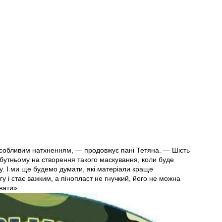
собливим натхненням, — продовжує пані Тетяна. — Шість
йбутньому на створення такого маскування, коли буде
у. І ми ще будемо думати, які матеріали краще
у і стає важким, а пінопласт не гнучкий, його не можна
увати».