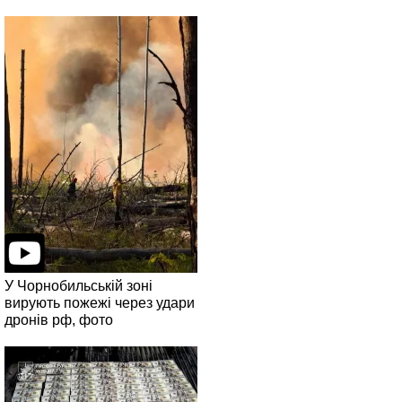
У Чорнобильській зоні
вирують пожежі через удари
дронів рф, фото