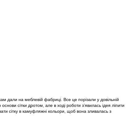
ам дали на меблевій фабриці. Все це порізали у довільній
 основи сітки дротом, але в ході роботи з’явилась ідея ліпити
вати сітку в камуфляжні кольори, щоб вона зливалась з