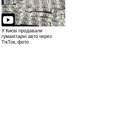
У Києві продавали
гуманітарні авто через
ТікТок, фото