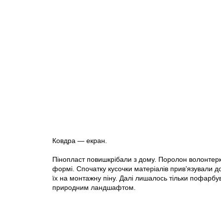
Ковдра — екран.
Пінопласт повишкрібали з дому. Поролон волонтерк
формі. Спочатку кусочки матеріалів прив’язували до
їх на монтажну піну. Далі лишалось тільки пофарбу
природним ландшафтом.