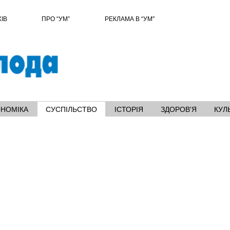
ХІВ
ПРО “УМ”
РЕКЛАМА В “УМ"
ОНОМІКА
СУСПІЛЬСТВО
ІСТОРІЯ
ЗДОРОВ'Я
КУЛ