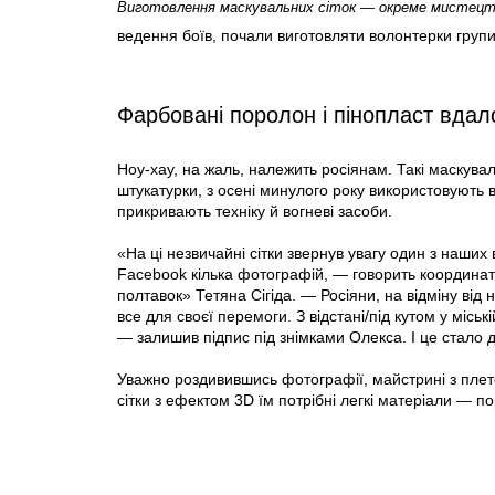
Виготовлення маскувальних сіток — окреме мистецт
ведення боїв, почали виготовляти волонтерки гру
Фарбовані поролон і пінопласт вдало
Ноу-хау, на жаль, належить росіянам. Такі маскуваль
штукатурки, з осені минулого року використовують 
прикривають техніку й вогневі засоби.
«На ці незвичайні сітки звернув увагу один з наших 
Facebook кілька фотографій, — говорить координа
полтавок» Тетяна Сігіда. — Росіяни, на відміну від
все для своєї перемоги. З відстані/під кутом у міськ
— залишив підпис під знімками Олекса. І це стало 
Уважно роздивившись фотографії, майстрині з плет
сітки з ефектом 3D їм потрібні легкі матеріали — по