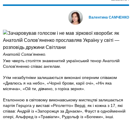
Валентина САМЧЕНКО
Анатолій Солов’яненко.
Уже чверть століття знаменитий український тенор Анатолій
Солов’яненко співає ангелам.
Утім незабутніми залишаються виконані оперним співаком
«Дивлюсь я на небо», «Чорнії брови, карії очі», «Ніч яка
місячна», «Ой ти, дівчино, з горіха зерня».
Еталонною в світовому виконавському мистецтві залишається
партія Герцога у виставі «Ріголетто» Верді, як і кожна з 17, які
співав: Андрій із «Запорожця за Дунаєм», Фауст в однойменній
опері, Альфред із «Травіати», Рудольф із «Богеми», інші.