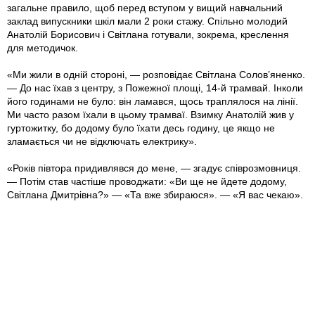
загальне правило, щоб перед вступом у вищий навчальний
заклад випускники шкіл мали 2 роки стажу. Спільно молодий
Анатолій Борисович і Світлана готували, зокрема, креслення
для методичок.
«Ми жили в одній стороні, — розповідає Світлана Солов’яненко.
— До нас їхав з центру, з Пожежної площі, 14-й трамвай. Інколи
його годинами не було: він ламався, щось траплялося на лінії.
Ми часто разом їхали в цьому трамваї. Взимку Анатолій жив у
гуртожитку, бо додому було їхати десь годину, це якщо не
зламається чи не відключать електрику».
«Років півтора придивлявся до мене, — згадує співрозмовниця.
— Потім став частіше проводжати: «Ви ще не йдете додому,
Світлана Дмитрівна?» — «Та вже збираюся». — «Я вас чекаю».