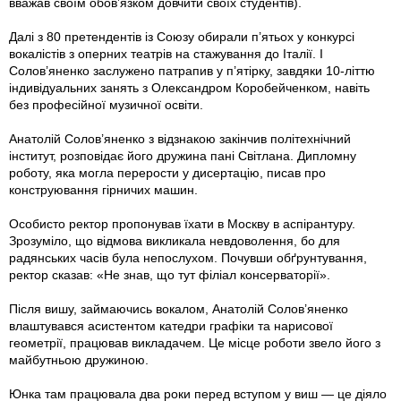
вважав своїм обов’язком довчити своїх студентів).
Далі з 80 претендентів із Союзу обирали п’ятьох у конкурсі
вокалістів з оперних театрів на стажування до Італії. І
Солов’яненко заслужено патрапив у п’ятірку, завдяки 10-літтю
індивідуальних занять з Олександром Коробейченком, навіть
без професійної музичної освіти.
Анатолій Солов’яненко з відзнакою закінчив політехнічний
інститут, розповідає його дружина пані Світлана. Дипломну
роботу, яка могла перерости у дисертацію, писав про
конструювання гірничих машин.
Особисто ректор пропонував їхати в Москву в аспірантуру.
Зрозуміло, що відмова викликала невдоволення, бо для
радянських часів була непослухом. Почувши обґрунтування,
ректор сказав: «Не знав, що тут філіал консерваторії».
Після вишу, займаючись вокалом, Анатолій Солов’яненко
влаштувався асистентом катедри графіки та нарисової
геометрії, працював викладачем. Це місце роботи звело його з
майбутньою дружиною.
Юнка там працювала два роки перед вступом у виш — це діяло