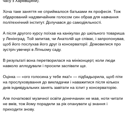
часу з Харківщини).
Хоча таке заняття не сприймалося батьками як професія. Тож
обдарований надзвичайним голосом син обрав для навчання
політехнічний інститут. Долучався до самодіяльності.
А після другого курсу поїхав на канікулах до шкільного товариша
у Ленінград. Той запитав, чи Анатолій ще співає, і запропонував,
щоб його послухав його друг із консерваторії. Домовилися про
зустріч увечері в Літньому саду.
В результаті вона перетворилася на мініконцерт, коли люди
навколо аплодували і просили заспівати ще.
Оцінка — «ого голосина у тебе яка!» — підбадьорила, щоб піти
на прослуховування до викладачки і наважитися після кількох
днів індивідуальних занять завітати на іспит у консерваторію.
Але початкової музичної освіти донеччанин не мав, ноти читати
не вмів, тож йому порадили за рік опанувати ці знання і
приходити знову.