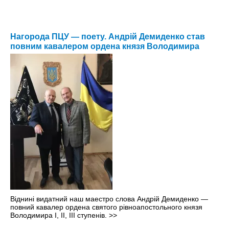
Нагорода ПЦУ — поету. Андрій Демиденко став
повним кавалером ордена князя Володимира
Віднині видатний наш маестро слова Андрій Демиденко —
повний кавалер ордена святого рівноапостольного князя
Володимира І, ІІ, ІІІ ступенів.
>>