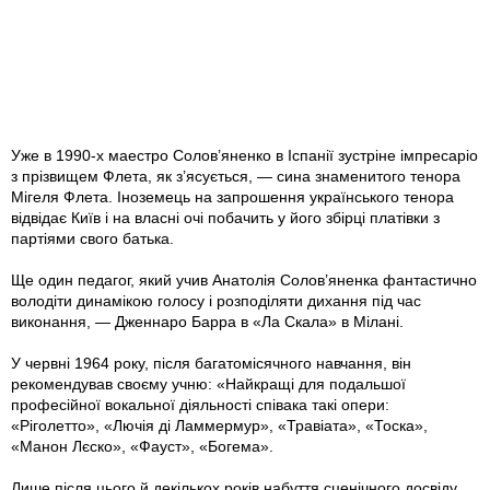
Уже в 1990-х маестро Солов’яненко в Іспанії зустріне імпресаріо
з прізвищем Флета, як з’ясується, — сина знаменитого тенора
Мігеля Флета. Іноземець на запрошення українського тенора
відвідає Київ і на власні очі побачить у його збірці платівки з
партіями свого батька.
Ще один педагог, який учив Анатолія Солов’яненка фантастично
володіти динамікою голосу і розподіляти дихання під час
виконання, — Дженнаро Барра в «Ла Скала» в Мілані.
У червні 1964 року, після багатомісячного навчання, він
рекомендував своєму учню: «Найкращі для подальшої
професійної вокальної діяльності співака такі опери:
«Ріголетто», «Лючія ді Ламмермур», «Травіата», «Тоска»,
«Манон Лєско», «Фауст», «Богема».
Лише після цього й декількох років набуття сценічного досвіду