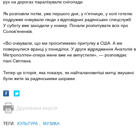
рух на дорогах паралізували снігопади.
Як розповіли потім, уже першого дня, у п’ятницю, у холі готелю
подружжя очікували люди з відповідних радянських спецслужб.
У суботу вже заходили у номер. Почали розпитувати всіх про
Солов’яненків.
«Всі очікували, що ми проситимемо притулку в США. А ми
повернулися вранці у понеділок. У друге відрядження Анатолія в
Метрополітен-опера мене вже не випустили», — розповідає
пані Світлана.
Тепер це історія, яка показує, як найталановитіші митці змушені
були жити за радянськими шорами.
Друкована версія
ТЕГИ:
КУЛЬТУРА
,
МУЗИКА