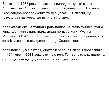
Весна-літо 1962 року — часто не випадало зустрічатися
Анатолію, який цілеспрямовано ще продовжував займатися в
Олександра Коробейченка та працювати, і Світлані, що
готувалася на курсах до вступу в інститут.
Коли співак уже наступного року поїхав на стажування в Італію,
юнка щотижня отримувала звідти по два листи. Муслім
Магомаєв (1942—2008) в інтерв’ю якось казав, що єдиний, хто
за всіх учився на стажуванні, — це Солов’яненко.
Коли повернувся з Італії, Анатолій зробив Світлані пропозицію
— і 24 червня 1963 року розписалися. Той день зафіксовано на
фото, де молода дружина стоїть на підвищенні.