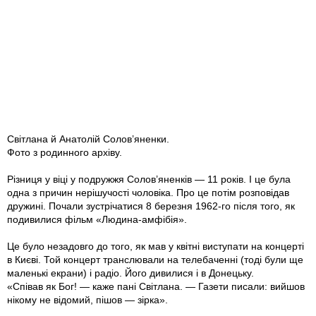
Світлана й Анатолій Солов’яненки.
Фото з родинного архіву.
Різниця у віці у подружжя Солов’яненків — 11 років. І це була
одна з причин нерішучості чоловіка. Про це потім розповідав
дружині. Почали зустрічатися 8 березня 1962-го після того, як
подивилися фільм «Людина-амфібія».
Це було незадовго до того, як мав у квітні виступати на концерті
в Києві. Той концерт транслювали на телебаченні (тоді були ще
маленькі екрани) і радіо. Його дивилися і в Донецьку.
«Співав як Бог! — каже пані Світлана. — Газети писали: вийшов
нікому не відомий, пішов — зірка».