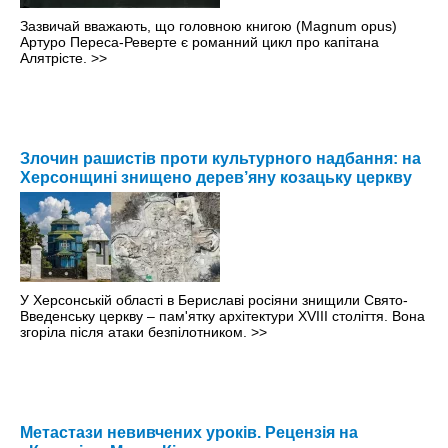
Зазвичай вважають, що головною книгою (Magnum opus)
Артуро Переса-Реверте є романний цикл про капітана
Алятрісте.
>>
Злочин рашистів проти культурного надбання: на
Херсонщині знищено дерев’яну козацьку церкву
У Херсонській області в Бериславі росіяни знищили Свято-
Введенську церкву – пам'ятку архітектури XVIII століття. Вона
згоріла після атаки безпілотником.
>>
Метастази невивчених уроків. Рецензія на