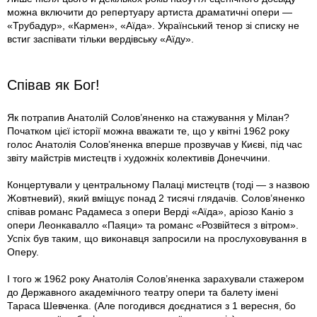
можна включити до репертуару артиста драматичні опери —
«Трубадур», «Кармен», «Аїда». Український тенор зі списку не
встиг заспівати тільки вердівську «Аїду».
Співав як Бог!
Як потрапив Анатолій Солов’яненко на стажування у Мілан?
Початком цієї історії можна вважати те, що у квітні 1962 року
голос Анатолія Солов’яненка вперше прозвучав у Києві, під час
звіту майстрів мистецтв і художніх колективів Донеччини.
Концертували у центральному Палаці мистецтв (тоді — з назвою
Жовтневий), який вміщує понад 2 тисячі глядачів. Солов’яненко
співав романс Радамеса з опери Верді «Аїда», аріозо Каніо з
опери Леонкавалло «Паяци» та романс «Розвійтеся з вітром».
Успіх був таким, що виконавця запросили на прослуховування в
Оперу.
І того ж 1962 року Анатолія Солов’яненка зарахували стажером
до Державного академічного театру опери та балету імені
Тараса Шевченка. (Але погодився доєднатися з 1 вересня, бо