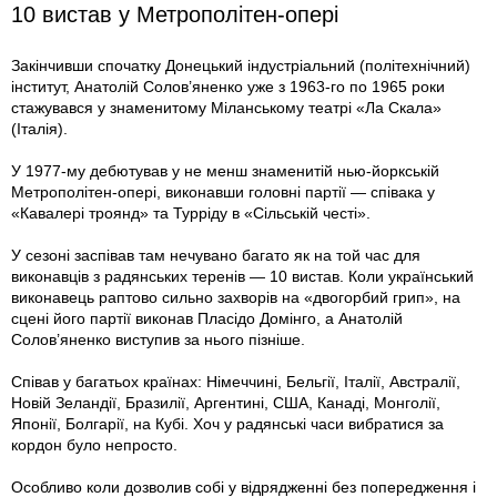
10 вистав у Метрополітен-опері
Закінчивши спочатку Донецький індустріальний (політехнічний)
інститут, Анатолій Солов’яненко уже з 1963-го по 1965 роки
стажувався у знаменитому Міланському театрі «Ла Скала»
(Італія).
У 1977-му дебютував у не менш знаменитій нью-йоркській
Метрополітен-опері, виконавши головні партії — співака у
«Кавалері троянд» та Турріду в «Сільській честі».
У сезоні заспівав там нечувано багато як на той час для
виконавців з радянських теренів — 10 вистав. Коли український
виконавець раптово сильно захворів на «двогорбий грип», на
сцені його партії виконав Пласідо Домінго, а Анатолій
Солов’яненко виступив за нього пізніше.
Співав у багатьох країнах: Німеччині, Бельгії, Італії, Австралії,
Новій Зеландії, Бразилії, Аргентині, США, Канаді, Монголії,
Японії, Болгарії, на Кубі. Хоч у радянські часи вибратися за
кордон було непросто.
Особливо коли дозволив собі у відрядженні без попередження і