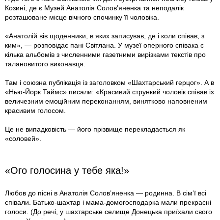
Козині, де є Музей Анатолія Солов’яненка та неподалік
розташоване місце вічного спочинку її чоловіка.
«Анатолій вів щоденники, в яких записував, де і коли співав, з
ким», — розповідає пані Світлана. У музеї оперного співака є
кілька альбомів з численними газетними вирізками текстів про
талановитого виконавця.
Там і союзна публікація із заголовком «Шахтарський герцог». А в
«Нью-Йорк Таймс» писали: «Красивий стрункий чоловік співав із
величезним емоційним переконанням, винятково наповненим
красивим голосом.
Це не випадковість — його прізвище перекладається як
«соловей».
«Ого голосина у тебе яка!»
Любов до пісні в Анатолія Солов’яненка — родинна. В сім’ї всі
співали. Батько-шахтар і мама-домогосподарка мали прекрасні
голоси. (До речі, у шахтарське селище Донецька приїхали свого