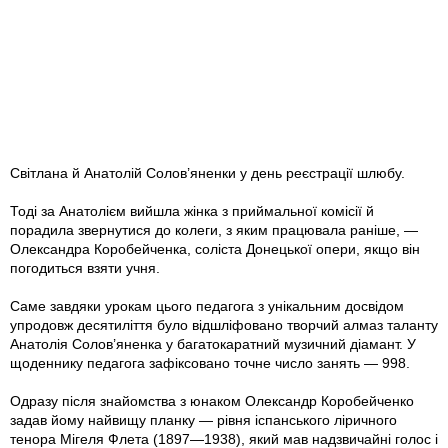
Світлана й Анатолій Солов’яненки у день реєстрації шлюбу.
Тоді за Анатолієм вийшла жінка з приймальної комісії й
порадила звернутися до колеги, з яким працювала раніше, —
Олександра Коробейченка, соліста Донецької опери, якщо він
погодиться взяти учня.
Саме завдяки урокам цього педагога з унікальним досвідом
упродовж десятиліття було відшліфовано творчий алмаз таланту
Анатолія Солов’яненка у багатокаратний музичний діамант. У
щоденнику педагога зафіксовано точне число занять — 998.
Одразу після знайомства з юнаком Олександр Коробейченко
задав йому найвищу планку — рівня іспанського ліричного
тенора Мігеля Флета (1897—1938), який мав надзвичайні голос і