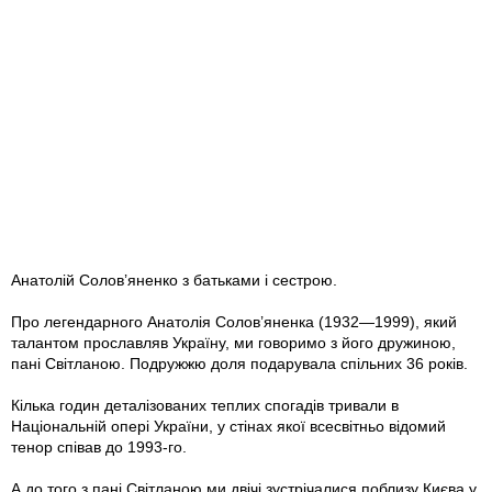
Анатолій Солов’яненко з батьками і сестрою.
Про легендарного Анатолія Солов’яненка (1932—1999), який
талантом прославляв Україну, ми говоримо з його дружиною,
пані Світланою. Подружжю доля подарувала спільних 36 років.
Кілька годин деталізованих теплих спогадів тривали в
Національній опері України, у стінах якої всесвітньо відомий
тенор співав до 1993-го.
А до того з пані Світланою ми двічі зустрічалися поблизу Києва у