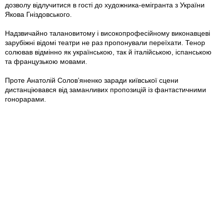
дозволу відлучитися в гості до художника-емігранта з України
Якова Гніздовського.
Надзвичайно талановитому і високопрофесійному виконавцеві
зарубіжні відомі театри не раз пропонували переїхати. Тенор
солював відмінно як українською, так й італійською, іспанською
та французькою мовами.
Проте Анатолій Солов’яненко заради київської сцени
дистанціювався від заманливих пропозицій із фантастичними
гонорарами.