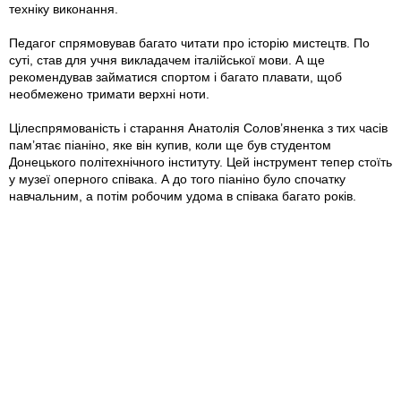
техніку виконання.
Педагог спрямовував багато читати про історію мистецтв. По
суті, став для учня викладачем італійської мови. А ще
рекомендував займатися спортом і багато плавати, щоб
необмежено тримати верхні ноти.
Цілеспрямованість і старання Анатолія Солов’яненка з тих часів
пам’ятає піаніно, яке він купив, коли ще був студентом
Донецького політехнічного інституту. Цей інструмент тепер стоїть
у музеї оперного співака. А до того піаніно було спочатку
навчальним, а потім робочим удома в співака багато років.