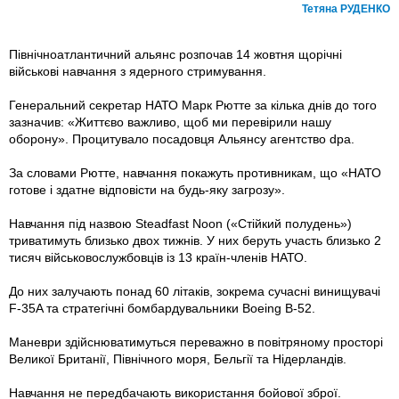
Тетяна РУДЕНКО
Північноатлантичний альянс розпочав 14 жовтня щорічні
військові навчання з ядерного стримування.
Генеральний секретар НАТО Марк Рютте за кілька днів до того
зазначив: «Життєво важливо, щоб ми перевірили нашу
оборону». Процитувало посадовця Альянсу агентство dpa.
За словами Рютте, навчання покажуть противникам, що «НАТО
готове і здатне відповісти на будь-яку загрозу».
Навчання під назвою Steadfast Noon («Стійкий полудень»)
триватимуть близько двох тижнів. У них беруть участь близько 2
тисяч військовослужбовців із 13 країн-членів НАТО.
До них залучають понад 60 літаків, зокрема сучасні винищувачі
F-35A та стратегічні бомбардувальники Boeing B-52.
Маневри здійснюватимуться переважно в повітряному просторі
Великої Британії, Північного моря, Бельгії та Нідерландів.
Навчання не передбачають використання бойової зброї.