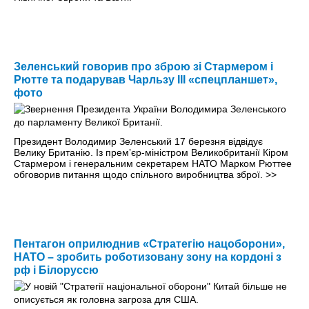
Зеленський говорив про зброю зі Стармером і
Рютте та подарував Чарльзу III «спецпланшет»,
фото
Президент Володимир Зеленський 17 березня відвідує
Велику Британію. Із премʼєр-міністром Великобританії Кіром
Стармером і генеральним секретарем НАТО Марком Рюттее
обговорив питання щодо спільного виробництва зброї.
>>
Пентагон оприлюднив «Стратегію нацоборони»,
НАТО – зробить роботизовану зону на кордоні з
рф і Білоруссю