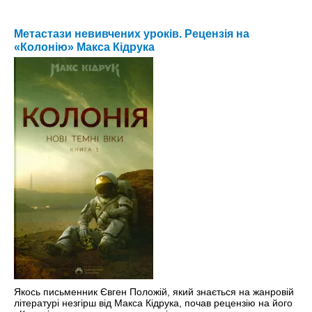
Метастази невивчених уроків. Рецензія на
«Колонію» Макса Кідрука
Якось письменник Євген Положій, який знається на жанровій
літературі незгірш від Макса Кідрука, почав рецензію на його