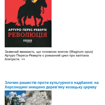
Зазвичай вважають, що головною книгою (Magnum opus)
Артуро Переса-Реверте є романний цикл про капітана
Алятрісте.
>>
Злочин рашистів проти культурного надбання: на
Херсонщині знищено дерев’яну козацьку церкву