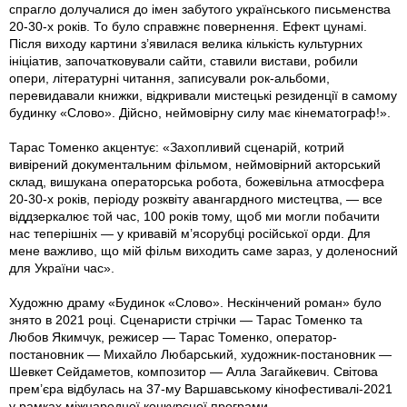
спрагло долучалися до імен забутого українського письменства
20-30-х років. То було справжнє повернення. Ефект цунамі.
Після виходу картини з’явилася велика кількість культурних
ініціатив, започатковували сайти, ставили вистави, робили
опери, літературні читання, записували рок-альбоми,
перевидавали книжки, відкривали мистецькі резиденції в самому
будинку «Слово». Дійсно, неймовірну силу має кінематограф!».
Тарас Томенко акцентує: «Захопливий сценарій, котрий
вивірений документальним фільмом, неймовірний акторський
склад, вишукана операторська робота, божевільна атмосфера
20-30-х років, періоду розквіту авангардного мистецтва, — все
віддзеркалює той час, 100 років тому, щоб ми могли побачити
нас теперішніх — у кривавій м’ясорубці російської орди. Для
мене важливо, що мій фільм виходить саме зараз, у доленосний
для України час».
Художню драму «Будинок «Слово». Нескінчений роман» було
знято в 2021 році. Сценаристи стрічки — Тарас Томенко та
Любов Якимчук, режисер — Тарас Томенко, оператор-
постановник — Михайло Любарський, художник-постановник —
Шевкет Сейдаметов, композитор — Алла Загайкевич. Світова
прем’єра відбулась на 37-му Варшавському кінофестивалі-2021
у рамках міжнародної конкурсної програми.