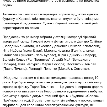
«Розстріляного відродження». Історія заснована на реальних
подіях.
Талановитих і амбітних літераторів зібрали під дахом одного
будинку в Харкові, аби контролювати і змусити бути співцями
тоталітарної радянщини. Однак обіцяний комуністичний рай
перетворився на пекло.
Продюсери та режисер зібрали у стрічці насправді зірковий
акторський склад. Головні ролі у фільмі зіграли Дмитро Олійник
(Володимир Акімов), В’ячеслав Довженко (Микола Хвильовий),
Ніна Набока (тьотя Варя), Марина Кошкіна (Галя), а також
Станіслав Сукненко (Лесь Курбас), Юрій Одинокий (Мерер),
Валерія Ходос (Рая Троянкер), Андрій Май (Володимир
Сосюра), Юлія Чепурко (Марія Сосюра), Костянтин Темляк
(Павло Тичина), Геннадій Попенко (Михайль Семенко).
«Над цим проєктом я зі своєю командою працював понад 10
років. І це було недаремно, — розповідає режисер та співавтор
сценарію фільму Тарас Томенко. — Це довга і непроста дорога
повернення письменників Розстріляного відродження з небуття.
Спочатку я зробив документальний фільм «Будинок «Слово».
Пам’ятаю, як тоді, 8 років тому, коли він вийшов у прокат, глядачі
відкривали для себе цілий всесвіт української культури, як