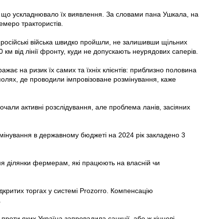
к, що ускладнювало їх виявлення. За словами пана Ушкала, на
семеро трактористів.
 російські війська швидко пройшли, не залишивши щільних
 км від лінії фронту, куди не допускають неурядових саперів.
жає на ризик їх самих та їхніх клієнтів: приблизно половина
 полях, де проводили імпровізоване розмінування, каже
очали активні розслідування, але проблема ланів, засіяних
змінування в державному бюджеті на 2024 рік закладено 3
я ділянки фермерам, які працюють на власній чи
дкритих торгах у системі Prozorro. Компенсацію
.
роти яких Україна запровадила санкції, або ж кінцеві