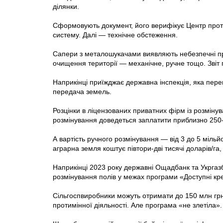
ділянки.
Сформовують документ, його верифікує Центр протим
систему. Далі — технічне обстеження.
Сапери з металошукачами виявляють небезпечні пред
очищення території — механічне, ручне тощо. Звіт
Наприкінці приїжджає державна інспекція, яка перев
передача земель.
Розцінки в ліцензованих приватних фірм із розміну
розмінування доведеться заплатити приблизно 250-
А вартість ручного розмінування — від 3 до 5 мільйо
аграрна земля коштує півтори-дві тисячі доларів/га,
Наприкінці 2023 року державні Ощадбанк та Укргаз
розмінування полів у межах програми «Доступні кр
Сільгоспвиробники можуть отримати до 150 млн грн
протимінної діяльності. Але програма «не злетіла».