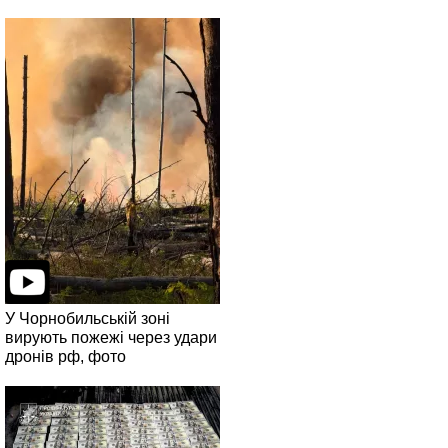
У Чорнобильській зоні
вирують пожежі через удари
дронів рф, фото