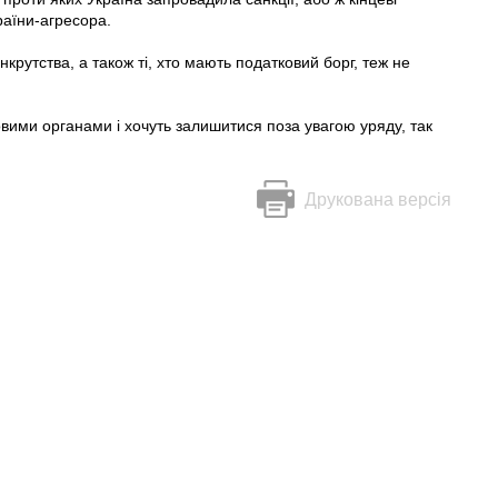
раїни-агресора.
анкрутства, а також ті, хто мають податковий борг, теж не
вими органами і хочуть залишитися поза увагою уряду, так
Друкована версія