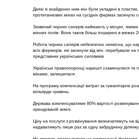
Деякі зі знайдених ним мін були укладені в пласти
протитанкових мінах на сусідніх фермах загинуло 
Зазвичай чорних саперів наймають у місцях, якими
мінних полів. Вони також більш поширені в межах 20
Робота чорних саперів небезпечно неякісна, що нара
всіх фермерів, які загинули від мін, перебували на
представник українських силовиків.
Українські правоохоронці нарешті схаменулися та п
мінами, залишилася.
На програму компенсації витрат за гуманітарне ро
мільярди гривень.
Держава компенсуватиме 80% вартості розмінуванн
орендованій землі.
Ціну на послуги з розмінування визначатимуть на ві
надаватимуть лише раз за одну забруднену ділянку
Не зможуть претендувати на компенсації фермери, п