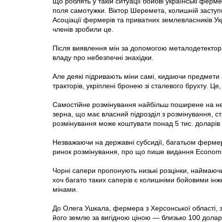
Що роблять у такій ситуації бойо­ві українські фер
поля самотужки. Віктор Шеремета, колишній заступн
Асоціації фермерів та приватних землевласників Ук
членів зробили це.
Після виявлення мін за допомогою металодетекторі
владу про небезпечні знахідки.
Але деякі підривають міни самі, кидаючи предмети 
тракторів, укріплені бронею зі сталевого брухту. Це
Самостійне розмінування найбільш поширене на не
зерна, що має власний підрозділ з розмінування, с
розмінування може коштувати понад 5 тис. доларів 
Незважаючи на державні субсидії, багатьом фермера
ринок розмінування, про що пише видання Есоnomi
Чорні сапери пропонують низькі розцінки, наймаючи 
хоч багато таких саперів є колишніми бойовими інж
мінами.
До Олега Ушкала, фермера з Херсонської області, з
його землю за вигідною ціною — близько 100 доларів