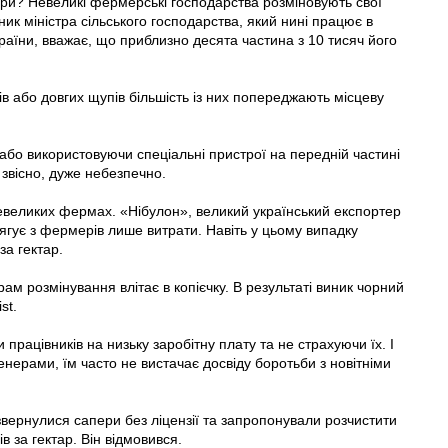
мери? Невеликі фермерські господарства розміновують свої
ик міністра сільського господарства, який нині працює в
раїни, вважає, що приблизно десята частина з 10 тисяч його
в або довгих щупів більшість із них попереджають місцеву
або використовуючи спеціальні пристрої на передній частині
, звісно, дуже небезпечно.
великих фермах. «Нібулон», великий український експортер
тягує з фермерів лише витрати. Навіть у цьому випадку
за гектар.
м розмінування влітає в копієчку. В результаті виник чорний
st.
працівників на низьку заробітну плату та не страхуючи їх. І
енерами, їм часто не вистачає досвіду боротьби з новітніми
вернулися сапери без ліцензії та запропонували розчистити
 за гектар. Він відмовився.