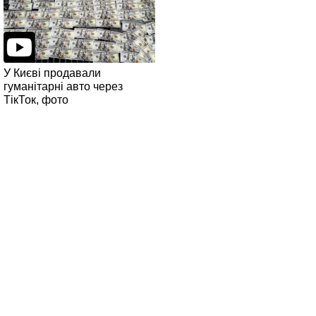
У Києві продавали
гуманітарні авто через
ТікТок, фото