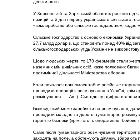
десяти років.
У Херсонській та Харківській областях росіяни під ч
позицій, а й для підриву українського сільського го
«землеробство або сільське господарство», кидає мі
Сільське господарство є основою економіки України:
27,7 млрд доларів, що становить понад 40% від заг
сільськогосподарських угідь України не використо
Щодо людських жертв, то 170 фермерів стали жертв
наземних мін цивільних осіб, каже полковник Євген
протимінної діяльності Міністерства оборони.
Коли почалося повномасштабне російське вторгне
проводити операції з розмінування в Україні, крім 
розмінування. — Авт.). Сьогодні ця цифра становит
Бізнесу, який може заробляти на розмінуванні, да
проводити складно та дорого: гуманітарне розмінува
гарантію безпеки (крім того, є оперативне, бойове т
Саме після гуманітарного розмінування територія 
заходять на поле, а обстежують ділянку, збирають 