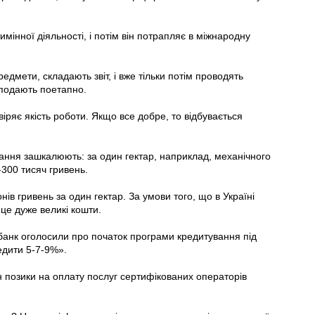
інної діяльності, і потім він потрапляє в міжнародну
мети, складають звіт, і вже тільки потім проводять
 подають поетапно.
іряє якість роботи. Якщо все добре, то відбувається
вання зашкалюють: за один гектар, наприклад, механічного
300 тисяч гривень.
нів гривень за один гектар. За умови того, що в Україні
 це дуже великі кошти.
банк оголосили про початок програми кредитування під
едити 5-7-9%».
 позики на оплату послуг сертифікованих операторів