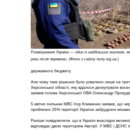
Розмінування України — один із найбільших викликів, 
роки після перемоги. (Фото з сайту texty.org.ua.)
державного бюджету.
Але чому таке рішення було ухвалено лише на трет
Херсонської області, яку вдалося деокупувати восе
заявив голова Херсонської ОВА Олександр Прокуді
5 квітня очільник МВС Ігор Клименко заявив, що ч
приблизно 25% території України забруднені міна
Раніше повідомляли, що в Україні внаслідок велико
відповідає двом територіям Австрії. У МВС і ДСНС