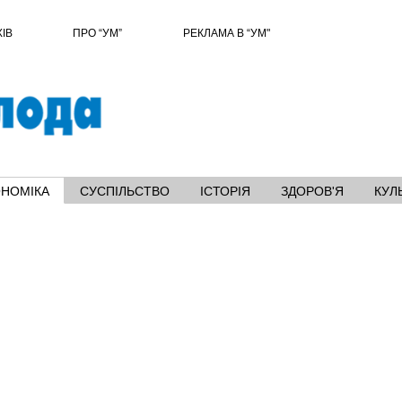
ХІВ
ПРО “УМ”
РЕКЛАМА В “УМ"
ОНОМІКА
СУСПІЛЬСТВО
ІСТОРІЯ
ЗДОРОВ'Я
КУЛ