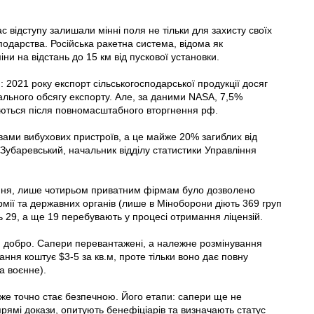
ас відступу залишали мінні поля не тільки для захисту своїх
сподарства. Російська ракетна система, відома як
ни на відстань до 15 км від пускової установки.
 2021 року експорт сільськогосподарської продукції досяг
ального обсягу експорту. Але, за даними NASA, 7,5%
вуються після повномасштабного вторгнення рф.
ами вибу­хових пристроїв, а це майже 20% загиблих від
 Зубаревський, начальник відділу статистики Управління
ння, лише чотирьом приватним фірмам було дозволено
армії та державних органів (лише в Міноборони діють 369 груп
ь 29, а ще 19 перебувають у процесі отримання ліцензій.
ли добро. Сапери перевантажені, а належне розмінування
ння коштує $3-5 за кв.м, проте тільки воно дає повну
а воєнне).
вже точно стає безпечною. Його етапи: сапери ще не
прямі докази, опитують бенефіціарів та визначають статус