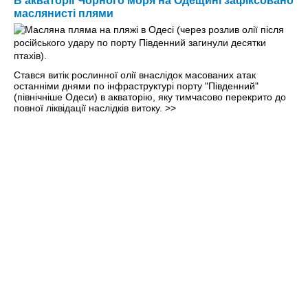
В акваторії Чорного моря на Одещині зафіксовано
маслянисті плями
Стався витік рослинної олії внаслідок масованих атак
останніми днями по інфраструктурі порту "Південний"
(північніше Одеси) в акваторію, яку тимчасово перекрито до
повної ліквідації наслідків витоку.
>>