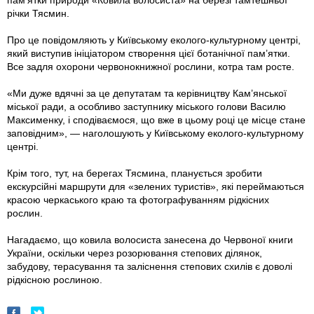
пам’ятки природи «Ковила волосиста» на березі тамтешньої
річки Тясмин.
Про це повідомляють у Київському еколого-культурному центрі,
який виступив ініціатором створення цієї ботанічної пам’ятки.
Все задля охорони червонокнижної рослини, котра там росте.
«Ми дуже вдячні за це депутатам та керівництву Кам’янської
міської ради, а особливо заступнику міського голови Василю
Максименку, і сподіваємося, що вже в цьому році це місце стане
заповідним», — наголошують у Київському еколого-культурному
центрі.
Крім того, тут, на берегах Тясмина, планується зробити
екскурсійні маршрути для «зелених туристів», які переймаються
красою черкаського краю та фотографуванням рідкісних
рослин.
Нагадаємо, що ковила волосиста занесена до Червоної книги
України, оскільки через розорювання степових ділянок,
забудову, терасування та заліснення степових схилів є доволі
рідкісною рослиною.