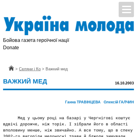
Бойова газета героїчної нації
Donate
Головна
>
Селяни і Ко
>
Важкий мед
ВАЖКИЙ МЕД
16.10.2003
Ганна ТРАВІНЦЕВА
Олексій ГАЛЧИН
Мед у цьому році на базарі у Чергнігові коштує
вдвічі дорожче, ніж торік. І зібрали його в області
вполовину менше, ніж звичайно. А все тому, що в спеку
2002-го вигоріли медоносні трави й бджоли зимували