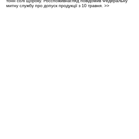
тонн солі щороку. Росспоживнагляд повідомив Федеральну
митну службу про допуск продукції з 10 травня.
>>