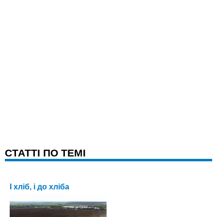
CТАТТІ ПО ТЕМІ
І хліб, і до хліба