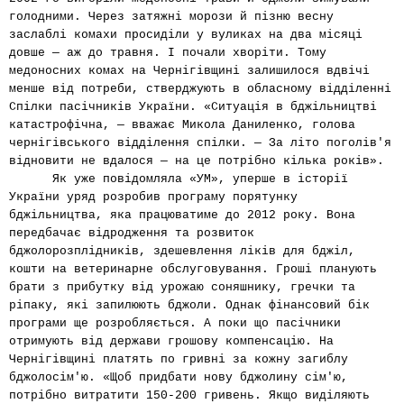
голодними. Через затяжні морози й пізню весну
заслаблі комахи просиділи у вуликах на два місяці
довше — аж до травня. І почали хворіти. Тому
медоносних комах на Чернігівщині залишилося вдвічі
менше від потреби, стверджують в обласному відділенні
Спілки пасічників України. «Ситуація в бджільництві
катастрофічна, — вважає Микола Даниленко, голова
чернігівського відділення спілки. — За літо поголів'я
відновити не вдалося — на це потрібно кілька років».
Як уже повідомляла «УМ», уперше в історії
України уряд розробив програму порятунку
бджільництва, яка працюватиме до 2012 року. Вона
передбачає відродження та розвиток
бджолорозплідників, здешевлення ліків для бджіл,
кошти на ветеринарне обслуговування. Гроші планують
брати з прибутку від урожаю соняшнику, гречки та
ріпаку, які запилюють бджоли. Однак фінансовий бік
програми ще розробляється. А поки що пасічники
отримують від держави грошову компенсацію. На
Чернігівщині платять по гривні за кожну загиблу
бджолосім'ю. «Щоб придбати нову бджолину сім'ю,
потрібно витратити 150-200 гривень. Якщо виділяють