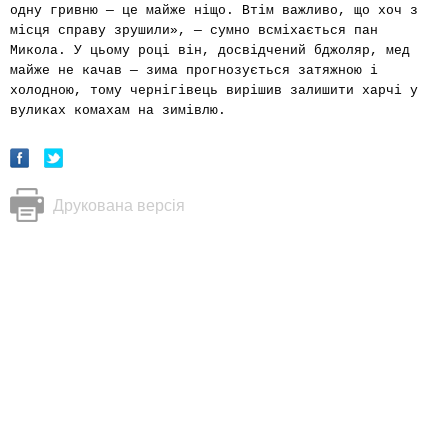
одну гривню — це майже ніщо. Втім важливо, що хоч з
місця справу зрушили», — сумно всміхається пан
Микола. У цьому році він, досвідчений бджоляр, мед
майже не качав — зима прогнозується затяжною і
холодною, тому чернігівець вирішив залишити харчі у
вуликах комахам на зимівлю.
Друкована версія