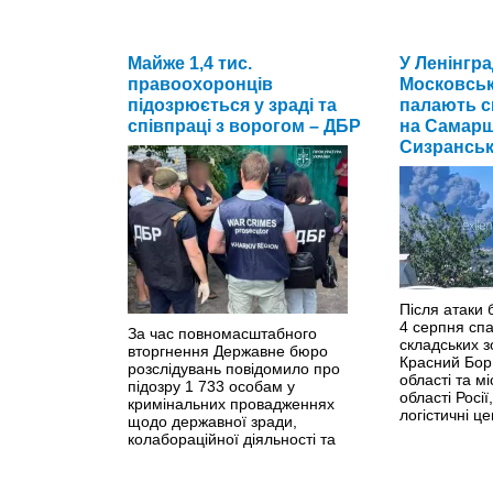
Майже 1,4 тис.
У ніч на 6 с
У Ленінгра
Ярославль о
правоохоронців
Московськ
ударами укра
підозрюється у зраді та
палають ск
атаки міг за
співпраці з ворогом – ДБР
на Самарщ
нафтоперер
Сизрансь
Після атаки б
4 серпня сп
За час повномасштабного
складських з
вторгнення Державне бюро
Красний Бор
розслідувань повідомило про
області та м
підозру 1 733 особам у
області Росі
кримінальних провадженнях
логістичні це
щодо державної зради,
колабораційної діяльності та
пособництва державі-агресору.
>>