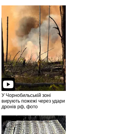
У Чорнобильській зоні
вирують пожежі через удари
дронів рф, фото