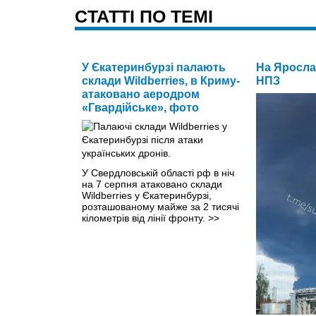
CТАТТІ ПО ТЕМІ
У Єкатеринбурзі палають
На Яросла
склади Wildberries, в Криму-
НПЗ
атаковано аеродром
«Гвардійське», фото
У Свердловській області рф в ніч
на 7 серпня атаковано склади
Wildberries у Єкатеринбурзі,
розташованому майже за 2 тисячі
кілометрів від лінії фронту.
>>