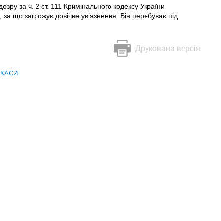
озру за ч. 2 ст. 111 Кримінального кодексу України
 за що загрожує довічне ув’язнення. Він перебуває під
Друкована версія
РКАСИ