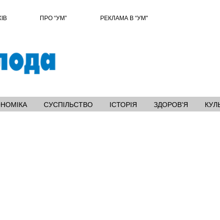
ХІВ
ПРО “УМ”
РЕКЛАМА В “УМ"
ОНОМІКА
СУСПІЛЬСТВО
ІСТОРІЯ
ЗДОРОВ'Я
КУЛ