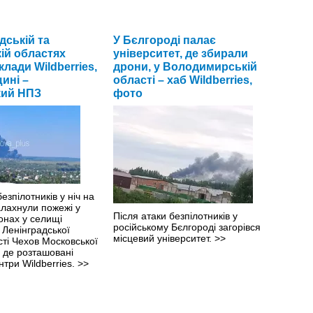
Українські захисники продовжують
створювати країні-терористці
ерпня російське місто
дській та
У Бєлгороді палає
чималі проблеми з пальним.
>>
пинилося під
ій областях
університет, де збирали
їнських дронів:
лади Wildberries,
дрони, у Володимирській
знати
ині –
області – хаб Wildberries,
обний завод.
>>
кий НПЗ
фото
езпілотників у ніч на
алахнули пожежі у
Після атаки безпілотників у
онах у селищі
російському Бєлгороді загорівся
 Ленінградської
місцевий університет.
>>
істі Чехов Московської
ї, де розташовані
нтри Wildberries.
>>