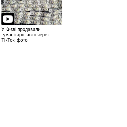
У Києві продавали
гуманітарні авто через
ТікТок, фото