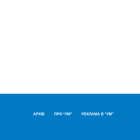
АРХІВ
ПРО “УМ”
РЕКЛАМА В “УМ"