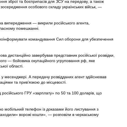
ння зброї та боєприпасів для ЗСУ на передову, а також
 зосередження особового складу українських військ, —
на випередження — викрили російського агента,
власному помешканні.
поінформувати командування Сил оборони для убезпечення
нова дистанційно завербував представник російської розвідки,
мого — бойовика окупаційного угруповання рф, яке
ької області.
и у месенджері. А передачу розвідданих агент здійснював
аціями та прив’язкою до місцевості.
 російського ГРУ «зарплату» по 50 та 100 доларів, що
но мобільний телефон із доказами його листування з
«заходили» ворожі кошти», — розповіли в черкаському