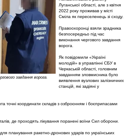
Луганської області, але з квітня
2022 року проживав у місті
Сміла як переселенець зі сходу.
Правоохоронці взяли зрадника
безпосередньо під час
виконання чергового завдання
ворога.
Як повідомили «Україні
молодій» в управлінні СБУ в
Черкаській області, головним
завданням зловмисника було
ргового завдання ворога.
виявлення вузлових залізничних
станцій, які задіяні у
нта точні координати складів з озброєнням і боєприпасами
италів, де проходять лікування поранені воїни Сил оборони.
для планування ракетно-дронових ударів по українських