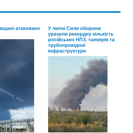
вщині атаковано
У липні Сили оборони
уразили рекордну кількість
російських НПЗ, танкерів та
трубопровідної
інфраструктури