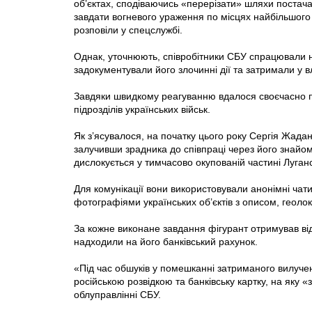
об’єктах, сподіваючись «перерізати» шляхи постача
завдати вогневого ураження по місцях найбільшого
розповіли у спецслужбі.
Однак, уточнюють, співробітники СБУ спрацювали 
задокументували його злочинні дії та затримали у 
Завдяки швидкому реагуванню вдалося своєчасно 
підрозділів українських військ.
Як з’ясувалося, на початку цього року Сергія Жада
залучивши зрадника до співпраці через його знайо
дислокується у тимчасово окупованій частині Луганс
Для комунікації вони використовували анонімні чат
фотографіями українських об’єктів з описом, геолок
За кожне виконане завдання фігурант отримував від
надходили на його банківський рахунок.
«Під час обшуків у помешканні затриманого вилуче
російською розвідкою та банківську картку, на яку 
облуправлінні СБУ.