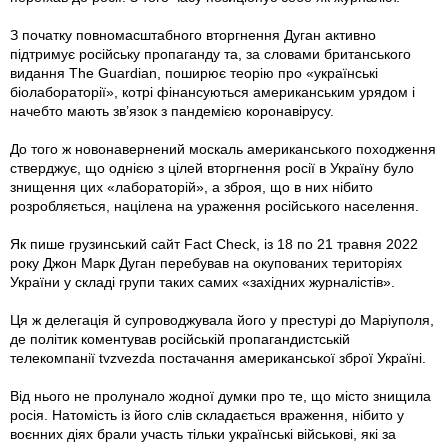
З початку повномасштабного вторгнення Дуган активно
підтримує російську пропаганду та, за словами британського
видання The Guardian, поширює теорію про «українські
біолабораторії», котрі фінансуються американським урядом і
начебто мають зв’язок з пандемією коронавірусу.
До того ж новонавернений москаль американського походження
стверджує, що однією з цілей вторгнення росії в Україну було
знищення цих «лабораторій», а зброя, що в них нібито
розробляється, націлена на ураження російського населення.
Як пише грузинський сайт Fact Check, із 18 по 21 травня 2022
року Джон Марк Дуган перебував на окупованих територіях
України у складі групи таких самих «західних журналістів».
Ця ж делегація й супроводжувала його у престурі до Маріуполя,
де політик коментував російській пропагандистській
телекомпанії tvzvezda постачання американської зброї Україні.
Від нього не пролунало жодної думки про те, що місто знищила
росія. Натомість із його слів складається враження, нібито у
воєнних діях брали участь тільки українські військові, які за