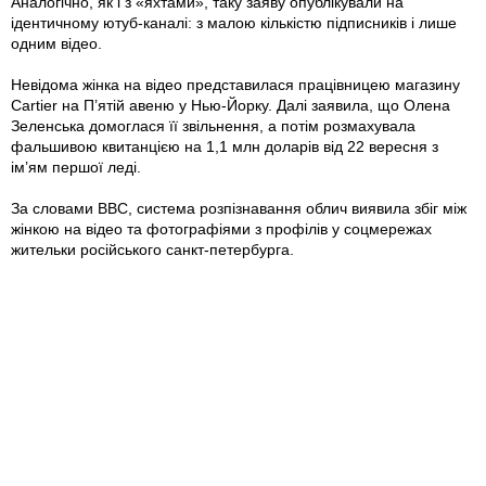
Аналогічно, як і з «яхтами», таку заяву опублікували на
ідентичному ютуб-каналі: з малою кількістю підписників і лише
одним відео.
Невідома жінка на відео представилася працівницею магазину
Cartier на П’ятій авеню у Нью-Йорку. Далі заявила, що Олена
Зеленська домоглася її звільнення, а потім розмахувала
фальшивою квитанцією на 1,1 млн доларів від 22 вересня з
ім’ям першої леді.
За словами BBC, система розпізнавання облич виявила збіг між
жінкою на відео та фотографіями з профілів у соцмережах
жительки російського санкт-петербурга.