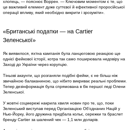
хлопець, — пояснює Воррен. — Ключовим моментом є те, що
це важливий елемент дуже суттєвої й ефективної проросійської
операції впливу, який необхідно викрити і зрозуміти».
«Британські податки — на Cartier
Зеленської»
Як виявилося, яхтна кампанія була ланцюговою реакцією ще
однієї фейкової історії, котра так само поширювала недовіру на
Заході до України через корупцію.
Тіньові акаунти, що розганяли подібні фейки, є не більш ніж
звичайною балаканиною, що нібито викриває реальні проблеми.
Тепер дезінформація була спрямована в бік першої леді Олени
Зеленської.
У жовтні соцмережі накрила хвиля новин про те, що, поки
Зеленський виступав перед Організацією Об’єднаних Націй у
Нью-Йорку, його дружина придбала кольє, сережки та браслет
бренду Cartier за шалений чек — 1,1 млн доларів.