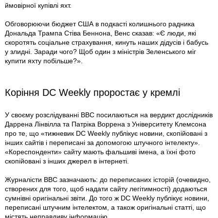
ймовірної купівлі яхт.
Обговорюючи бюджет США в подкасті колишнього радника
Дональда Трампа Стіва Беннона, Венс сказав: «Є люди, які
скоротять соціальне страхування, кинуть наших дідусів і бабусь
у злидні. Заради чого? Щоб один з міністрів Зеленського міг
купити яхту побільше?».
Коріння DC Weekly проростає у кремлі
У своєму розслідуванні BBC посилаються на вердикт дослідників
Даррена Лінвілла та Патріка Воррена з Університету Клемсона
про те, що «тижневик DC Weekly публікує новини, скопійовані з
інших сайтів і переписані за допомогою штучного інтелекту».
«Кореспонденти» сайту мають фальшиві імена, а їхні фото
скопійо­вані з інших джерел в інтернеті.
Журналісти BBC зазначають: до переписаних історій (очевидно,
створених для того, щоб надати сайту легітимності) додаються
сумнівні оригінальні звіти. До того ж DC Weekly публікує новини,
переписані штучним інтелектом, а також оригінальні статті, що
містять неправдиву інформацію.