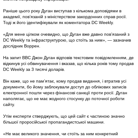
Раніше цього року Дуган виступав з кількома доповідями в
академії, пов’язаній з міністерством закордонних справ росії.
Тоді ж його ідентифікували як коментатора DC Weekly.
«Для мене цілком очевидно, що Дуган вже давно пов’язаний з
DC Weekly та інфраструктурою, що стоїть за ним», — зазначив
дослідник Воррен.
На запит ВВС Джон Дуган відповів текстовим повідомленням, де
відкинув усі обвинувачення і вказав, що кілька років тому продав
DC Weekly за 3 тисячі доларів.
Він каже, що не пам’ятає, кому продав видання, і втратив усі
документи, бо йому заблокували доступ до облікових записів
електронної пошти через фінансові санкції проти росії. Дуган
наполягає, що не має жодного стосунку до поточної роботи
сайту.
Утім експерти стверджують, що цей сайт є частиною значно
більшої проросійської пропагандистської машини.
«Не має великого значення, чи стоїть за ним конкретний