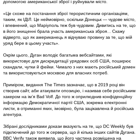
допомогою американської зброї і руйнували місто.
«Це схоже на постачання зброї терористичним організаціям,
таким, як ІДІЛ. Це неймовірно, оскільки Донецьк — чудове місто,
і впевнений, що Маріуполь теж був чудовим. Дивитись на те, що
в його знищенні брала участь американська зброя... Скажу
відверто, що як американець я відчуваю провину за те, що мій
уряд бере в цьому участь».
Окрім цього, Дуган володіє багатьма вебсайтами, які
використовує для дискредитації урядових осіб США, поширює
скандали, чутки й фейки. Чимало з них мають російський домен
та використовуються москвою для власних потреб.
Приміром, видання The Times зазначає, що в 2019 році він
створив сайт, аби атакувати опозицію, і називав себе російським
хакером на ім’я Bad Volf. До того ж оприлюднив конфіденційну
інформацію Демократичної партії США, зокрема електронні
листи, в отриманні яких, імовірно, була зацікавлена й російська
агентура.
Зібрані дослідниками докази вказують на те, що DC Weekly був
підключений до того ж сервера, що й кілька інших сайтів Дугана.
BBC Verify також виявила, що його частина розміщена на