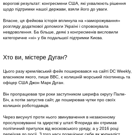
ворогові результат: конгресмени США, які ухвалюють рішення
щодо підтримки нашої держави, взяли його до уваги.
Власне, ця фейкова історія вплинула на «заморожування»
розгляду додаткової допомоги Україні і спровокувала
невдоволення. Ба більше, деякі з конгресменів висловили
категоричне «ні» у бік подальшої підтримки Києва.
Хто ви, містере Дуган?
Цього разу кремлівський фейк поширювався на сайті DC Weekly,
власником якого, пише BBC, є колишній морський піхотинець та
офіцер США Джон Марк Дуган.
Він пропрацював три роки заступником шерифа округу Палм-
Біч, а потім запустив сайт, де поширював чутки про своїх
колишніх роботодавців.
Через висунуті проти нього звинувачення в незаконному
прослуховуванні та здирстві у штаті Флорида він отримав
політичний притулок від московського уряду, а у 2016 році
переїхав до росії. З того часу позиціонує себе як журналіст.