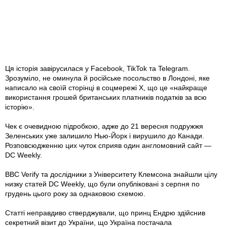
Ця історія завірусилася у Facebook, TikTok та Telegram.
Зрозуміло, не оминула й російське посольство в Лондоні, яке
написало на своїй сторінці в соцмережі Х, що це «найкраще
використання грошей британських платників податків за всю
історію».
Чек є очевидною підробкою, адже до 21 вересня подружжя
Зеленських уже залишило Нью-Йорк і вирушило до Канади.
Розповсюдженню цих чуток сприяв один англомовний сайт —
DC Weekly.
BBC Verify та дослідники з Університету Клемсона знайшли цілу
низку статей DC Weekly, що були опубліковані з серпня по
грудень цього року за однаковою схемою.
Статті неправдиво стверджували, що принц Ендрю здійснив
секретний візит до України, що Україна постачала