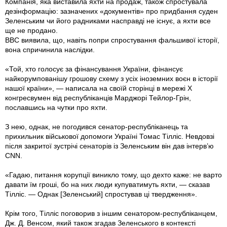
Компанія, яка виставила яхти на продаж, також спростувала
дезінформацію: зазначених «документів» про придбання суден
Зеленським чи його радниками насправді не існує, а яхти все
ще не продано.
ВВС виявила, що, навіть попри спростування фальшивої історії,
вона спричинила наслідки.
«Той, хто голосує за фінансування України, фінансує
найкорумпованішу грошову схему з усіх іноземних воєн в історії
нашої країни», — написала на своїй сторінці в мережі Х
конгресвумен від республіканців Марджорі Тейлор-Грін,
пославшись на чутки про яхти.
З нею, однак, не погодився сенатор-республіканець та
прихильник військової допомоги Україні Томас Тілліс. Невдовзі
після закритої зустрічі сенаторів із Зеленським він дав інтерв’ю
CNN.
«Гадаю, питання корупції виникло тому, що дехто каже: не варто
давати їм гроші, бо на них люди купуватимуть яхти, — сказав
Тілліс. — Однак [Зеленський] спростував ці твердження».
Крім того, Тілліс поговорив з іншим сенатором-республіканцем,
Дж. Д. Венсом, який також згадав Зеленського в контексті