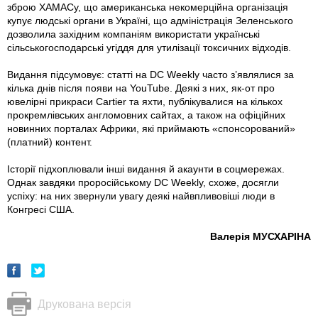
зброю ХАМАСу, що американська некомерційна організація
купує людські органи в Україні, що адміністрація Зеленського
дозволила західним компаніям використати українські
сільськогосподарські угіддя для утилізації токсичних відходів.
Видання підсумовує: статті на DC Weekly часто з’являлися за
кілька днів після появи на YouTube. Деякі з них, як-от про
ювелірні прикраси Cartier та яхти, публікувалися на кількох
прокремлівських англомовних сайтах, а також на офіційних
новинних порталах Африки, які приймають «спонсорований»
(платний) контент.
Історії підхоплювали інші видання й акаунти в соцмережах.
Однак завдяки проросійському DC Weekly, схоже, досягли
успіху: на них звернули увагу деякі найвпливовіші люди в
Конгресі США.
Валерія МУСХАРІНА
Друкована версія