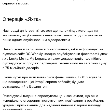
сервері в москві.
Операція «Яхта»
Насправді ця історія з’явилася ще наприкінці листопада на
звичайному ютуб-каналі з невеликою кількістю дописувачів та
лише одним опублікованим відеороликом.
Певно, вона й залишилася б непомітною, якби інформацію не
підхопив сайт DC Weekly, заодно опублікувавши фотографії двох
яхт, Lucky Me та My Legacy, а також документацію, що нібито
підтверджує їх продаж партнерам Зеленського на загальну суму
в 75 мільйонів доларів.
І хоча чутки про яхти виявилися фальшивими, ВВС з’ясувала,
що поширенню цієї історії сприяв вебсайт, буцімто
розташований у Вашингтоні.
Розслідувачі видання спростували це й зазначили, що він є
«спеціально створеним інструментом, пов’язаним з російським
урядом і призначеним для надання певним історіям вигляду
правдоподібності».