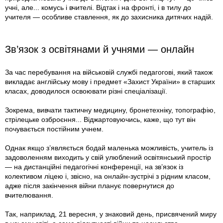
учні, але... комусь і вчителі. Відтак і на фронті, і в тилу до
учителя — особливе ставлення, як до захисника дитячих надій.
Зв’язок з освітянами й учнями — онлайн
За час перебування на військовій службі педагогові, який також
викладає англійську мову і предмет «Захист України» в старших
класах, доводилося освоювати різні спеціалізації.
Зокрема, вивчати тактичну медицину, бронетехніку, топографію,
стрілецьке озброєння... Віджартовуючись, каже, що тут він
почувається постійним учнем.
Однак якщо з’являється бодай маленька можливість, учитель із
задоволенням виходить у свій улюблений освітянський простір
— на дистанційні педагогічні конференції, на зв’язок із
колективом ліцею і, звісно, на онлайн-зустрічі з рідним класом,
адже після закінчення війни планує повернутися до
вчителювання.
Так, наприклад, 21 вересня, у знаковий день, присвячений миру