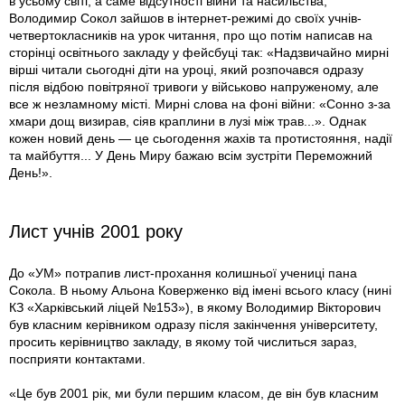
в усьому світі, а саме відсутності війни та насильства,
Володимир Сокол зайшов в інтернет-режимі до своїх учнів-
четвертокласників на урок читання, про що потім написав на
сторінці освітнього закладу у фейсбуці так: «Надзвичайно мирні
вірші читали сьогодні діти на уроці, який розпочався одразу
після відбою повітряної тривоги у військово напруженому, але
все ж незламному місті. Мирні слова на фоні війни: «Сонно з-за
хмари дощ визирав, сіяв краплини в лузі між трав...». Однак
кожен новий день — це сьогодення жахів та протистояння, надії
та майбуття... У День Миру бажаю всім зустріти Переможний
День!».
Лист учнів 2001 року
До «УМ» потрапив лист-прохання колишньої учениці пана
Сокола. В ньому Альона Коверженко від імені всього класу (нині
КЗ «Харківський ліцей №153»), в якому Володимир Вікторович
був класним керівником одразу після закінчення університету,
просить керівництво закладу, в якому той числиться зараз,
посприяти контактами.
«Це був 2001 рік, ми були першим класом, де він був класним