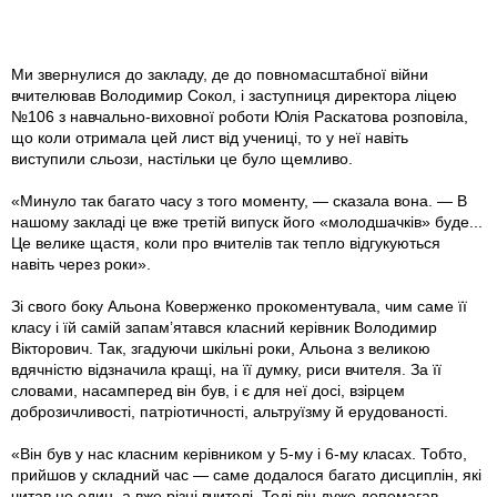
Ми звернулися до закладу, де до повномасштабної війни
вчителював Володимир Сокол, і заступниця директора ліцею
№106 з навчально-виховної роботи Юлія Раскатова розповіла,
що коли отримала цей лист від учениці, то у неї навіть
виступили сльози, настільки це було щемливо.
«Минуло так багато часу з того моменту, — сказала вона. — В
нашому закладі це вже третій випуск його «молодшачків» буде...
Це велике щастя, коли про вчителів так тепло відгукуються
навіть через роки».
Зі свого боку Альона Коверженко прокоментувала, чим саме її
класу і їй самій запам’ятався класний керівник Володимир
Вікторович. Так, згадуючи шкільні роки, Альона з великою
вдячністю відзначила кращі, на її думку, риси вчителя. За її
словами, насамперед він був, і є для неї досі, взірцем
доброзичливості, патріотичності, альтруїзму й ерудованості.
«Він був у нас класним керівником у 5-му і 6-му класах. Тобто,
прийшов у складний час — саме додалося багато дисциплін, які
читав не один, а вже різні вчителі. Тоді він дуже допомагав