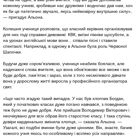
кожному учневі, зробивши нас дружніми і водночас дав нам, хоч
як би це патетично звучало, якусь неймовірну внутрішню силу»,
— пригадує Альона.
Колишня учениця розповіла, що класний керівник організовував
для них тоді справжні дивовижі: КВК, виїзні пікніки щосуботи, а
на уроках англійської мови вони... співали пісні і ставили
спектаклі. Наприклад, в одному в Альони була роль Червоної
Шапочки.
Будучи дуже сором’язливою, учениця неабияк боялася, але
надихаючі слова вчителя, що вона обов’язково все зможе і все
буде добре, пам’ятає і зараз, коли з того несміливого дівчати
вона у дорослому житті виросла у професійного організатора
свят.
«Іще часто згадую такий випадок. У нас був хлопчик Богдан,
який у початкових класах дуже погано навчався, з поведінкою
теж було не дуже добре. Але прийшов Володимир Вікторович і
неочікувано для всіх обрав його старостою класу. І така ступінь
довіри кардинально змінила хлопця, — сказала Альона. —
Узагалі, всі подібні вчинки були дуже цінними. Він, знаєте, бачив
кожного учня якось по-особливому і всіляко усіх направляв».