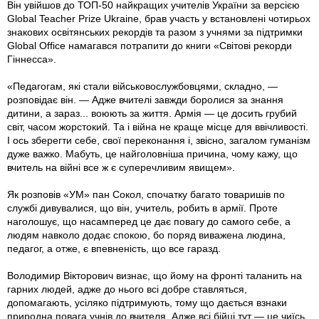
Він увійшов до ТОП-50 найкращих учителів України за версією
Global Teacher Prize Ukraine, брав участь у встановлені чотирьох
знакових освітянських рекордів та разом з учнями за підтримки
Global Office намагався потрапити до книги «Світові рекорди
Гіннесса».
«Педагогам, які стали військовослужбовцями, складно, —
розповідає він. — Адже вчителі завжди боролися за знання
дитини, а зараз... воюють за життя. Армія — це досить грубий
світ, часом жорстокий. Та і війна не краще місце для ввічливості.
І ось зберегти себе, свої переконання і, звісно, загалом гуманізм
дуже важко. Мабуть, це найголовніша причина, чому кажу, що
вчитель на війні все ж є суперечливим явищем».
Як розповів «УМ» пан Сокол, спочатку багато товаришів по
службі дивувалися, що він, учитель, робить в армії. Проте
наголошує, що насамперед це дає повагу до самого себе, а
людям навколо додає спокою, бо поряд виважена людина,
педагог, а отже, є впевненість, що все гаразд.
Володимир Вікторович визнає, що йому на фронті таланить на
гарних людей, адже до нього всі добре ставляться,
допомагають, усіляко підтримують, тому що дається взнаки
природна повага учнів до вчителя. Адже всі бійці тут — це чиїсь