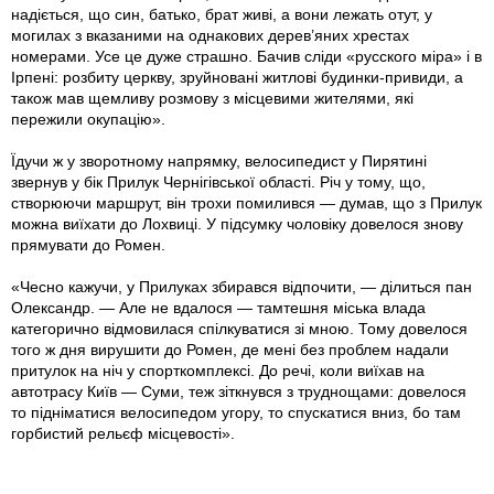
надіється, що син, батько, брат живі, а вони лежать отут, у
могилах з вказаними на однакових дерев’яних хрестах
номерами. Усе це дуже страшно. Бачив сліди «русского міра» і в
Ірпені: розбиту церкву, зруйновані житлові будинки-привиди, а
також мав щемливу розмову з місцевими жителями, які
пережили окупацію».
Їдучи ж у зворотному напрямку, велосипедист у Пирятині
звернув у бік Прилук Чернігівської області. Річ у тому, що,
створюючи маршрут, він трохи помилився — думав, що з Прилук
можна виїхати до Лохвиці. У підсумку чоловіку довелося знову
прямувати до Ромен.
«Чесно кажучи, у Прилуках збирався відпочити, — ділиться пан
Олександр. — Але не вдалося — тамтешня міська влада
категорично відмовилася спілкуватися зі мною. Тому довелося
того ж дня вирушити до Ромен, де мені без проблем надали
притулок на ніч у спорткомплексі. До речі, коли виїхав на
автотрасу Київ — Суми, теж зіткнувся з труднощами: довелося
то підніматися велосипедом угору, то спускатися вниз, бо там
горбистий рельєф місцевості».