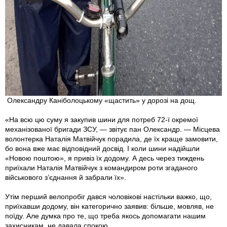
Олександру Каніболоцькому «щастить» у дорозі на дощ.
«На всю цю суму я закупив шини для потреб 72-ї окремої
механізованої бригади ЗСУ, — звітує пан Олександр. — Місцева
волонтерка Наталія Матвійчук порадила, де їх краще замовити,
бо вона вже має відповідний досвід. І коли шини надійшли
«Новою поштою», я привіз їх додому. А десь через тиждень
приїхали Наталія Матвійчук з командиром роти згаданого
військового з’єднання й забрали їх».
Утім перший велопробіг дався чоловікові настільки важко, що,
приїхавши додому, він категорично заявив: більше, мовляв, не
поїду. Але думка про те, що треба якось допомагати нашим
захисникам, не давала спокою.