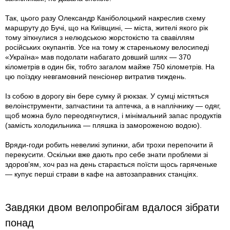
Так, цього разу Олександр Каніболоцький накреслив схему
маршруту до Бучі, що на Київщині, — міста, жителі якого рік
тому зіткнулися з нелюдською жорстокістю та свавіллям
російських окупантів. Усе на тому ж старенькому велосипеді
«Україна» мав подолати набагато довший шлях — 370
кілометрів в один бік, тобто загалом майже 750 кілометрів. На
цю поїздку невгамовний пенсіонер витратив тиждень.
Із собою в дорогу він бере сумку й рюкзак. У сумці містяться
велоінструменти, запчастини та аптечка, а в наплічнику — одяг,
щоб можна було переодягнутися, і мінімальний запас продуктів
(замість холодильника — пляшка із замороженою водою).
Вряди-годи робить невеликі зупинки, аби трохи перепочити й
перекусити. Оскільки вже дають про себе знати проблеми зі
здоров’ям, хоч раз на день старається поїсти щось гаряченьке
— купує перші страви в кафе на автозаправних станціях.
Завдяки двом велопробігам вдалося зібрати
понад