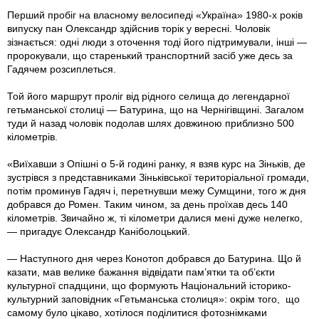
Перший пробіг на власному велосипеді «Україна» 1980-х років
випуску пан Олександр здійснив торік у вересні. Чоловік
зізнається: одні люди з оточення тоді його підтримували, інші —
пророкували, що старенький транспортний засіб уже десь за
Гадячем розсиплеться.
Той його маршрут проліг від рідного селища до легендарної
гетьманської столиці — Батурина, що на Чернігівщині. Загалом
туди й назад чоловік подолав шлях довжиною приблизно 500
кілометрів.
«Виїхавши з Опішні о 5-й годині ранку, я взяв курс на Зіньків, де
зустрівся з представниками Зіньківської територіальної громади,
потім проминув Гадяч і, перетнувши межу Сумщини, того ж дня
добрався до Ромен. Таким чином, за день проїхав десь 140
кілометрів. Звичайно ж, ті кілометри далися мені дуже нелегко,
— пригадує Олександр Каніболоцький.
— Наступного дня через Конотоп добрався до Батурина. Що й
казати, мав велике бажання відвідати пам’ятки та об’єкти
культурної спадщини, що формують Національний історико-
культурний заповідник «Гетьманська столиця»: окрім того, що
самому було цікаво, хотілося поділитися фотознімками