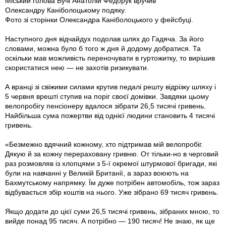
Міський голова Бучі Анатолій Федорук вручив
Олександру Каніболоцькому подяку.
Фото зі сторінки Олександра Каніболоцького у фейсбуці.
Наступного дня відчайдух подолав шлях до Гадяча. За його
словами, можна було б того ж дня й додому добратися. Та
оскільки мав можливість переночувати в гуртожитку, то вирішив
скористатися нею — не захотів ризикувати.
А вранці зі свіжими силами крутив педалі решту відрізку шляху і
5 червня врешті ступив на поріг своєї домівки. Завдяки цьому
велопробігу пенсіонеру вдалося зібрати 26,5 тисячі гривень.
Найбільша сума пожертви від однієї людини становить 4 тисячі
гривень.
«Безмежно вдячний кожному, хто підтримав мій велопробіг.
Дякую й за кожну перераховану гривню. От тільки-но в черговий
раз розмовляв із хлопцями з 5-ї окремої штурмової бригади, які
були на навчанні у Великій Британії, а зараз воюють на
Бахмутському напрямку. Їм дуже потрібен автомобіль, тож зараз
відбувається збір коштів на нього. Уже зібрано 69 тисяч гривень.
Якщо додати до цієї суми 26,5 тисячі гривень, зібраних мною, то
вийде понад 95 тисяч. А потрібно — 190 тисяч! Не знаю, як ще