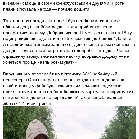
визначних місць зі своїми фейсбуківськими друзями. Проте
плани зіпсувала негода — почало дощити.
Та й прогноз погоди в інтернеті був невтішним: синоптики
обіцяли дощ і в най­ближчі дні. Тож я прийняв рішення
повертатися додому. Добравшись до Ромен десь о пів на 18-ту
годину, вирішив подолати ще 35 кілометрів до Липової Долини.
А оскільки вже й зовсім задощило, довелося затриматися там на
два дні. Тож загалом витратив на велопробіг п’ять днів. Через
страшенну втому, виснаження насилу добрався додому — не
хочеться про це навіть розказувати».
Вирушивши у велопробіг на підтримку ЗСУ, небайдужий
пенсіонер з Опішні паралельно розповідав про подорож на
своїй сторінці у фейсбуці, закликаючи земляків надсилати
посильні суми коштів на його банківську картку. Інші користувачі
соц­мережі ці дописи поширювали. У такий спосіб вдалося
зібрати 12 тисяч гривень.