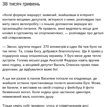
38 тисяч гривень
«Коли формую маршрут, зазвичай, знайшовши в інтернеті
контакти місцевих депутатів, зв’язуюся з ними, розповідаю про
мету свого велопробігу і з їхньою допомогою вирішую всі
організаційні питання. Як правило, мені виділяють місце для
ночівлі в гуртожитку чи спорткомплексі, — розповідає про деталі
мій співрозмовник.
— Звісно, крутити педалі 370 кілометрів в один бік теж було не
так легко. Та, слава Богу, добрався благополучно. Ще й привіз у
подарунок нашу опішнянську кераміку. У Бучі мене дуже тепло
зустріли. Голова міської ради Анатолій Федорук навіть вручив
мені подяку, а місцевий депутат Василь Олексюк провіз тими
дорогами, де відбувалися важкі бої.
А ще ми разом із паном Василем поїхали на кладовище, де
знайшли останнє пристановище полеглі захисники Бучі. Може,
ви бачили, я виставив на своїй сторінці у фейсбуці й фото
безіменних могил. Коли ходиш цією частиною цвинтаря,
невимовний жаль охоплює душу.
Тільки уявіть собі: імовірно, хтось зі співвітчизників досі