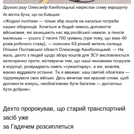
Другого разу Олександр Каніболоцький накреслив схему маршруту
до міста Буча, що на Київщині.
«Жодної політики — тільки збір коштів на нагальні потреби
наших оборонців. Хочеться ж бодай чимось допомогти
військовим, які захищають нас від російської навали, а пенсія
маленька — усього 2 тисячі 700 гривень (при тому, що маю 40
років робочого стажу), — пояснює 63-річний житель селища
Опішня Полтавської області Олександр Каніболоцький. — На
жаль, дехто з людей щодо збору коштів для ЗСУ висловлюється
категорично проти, мотивуючи тим, що наші чиновники погрузли
в корупції, розкрадають навіть «гуманітарку», а ми, мовляв,
маємо віддавати останнє. Та я вважаю: наш святий обов’язок —
підтримувати своє військо. Десь вичитав такі красиві слова: щоб
допомогти комусь, необов’язково бути багатим — достатньо
бути добрим».
Дехто пророкував, що старий транспортний
засіб уже
за Гадячем розсиплеться