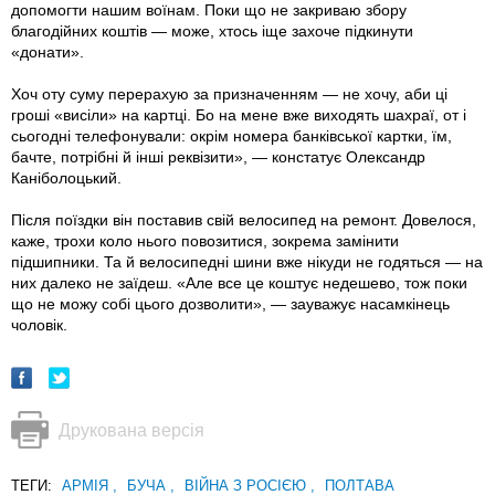
допомогти нашим воїнам. Поки що не закриваю збору
благодійних коштів — може, хтось іще захоче підкинути
«донати».
Хоч оту суму перерахую за призначенням — не хочу, аби ці
гроші «висіли» на картці. Бо на мене вже виходять шахраї, от і
сьогодні телефонували: окрім номера банківської картки, їм,
бачте, потрібні й інші реквізити», — констатує Олександр
Каніболоцький.
Після поїздки він поставив свій велосипед на ремонт. Довелося,
каже, трохи коло нього повозитися, зокрема замінити
підшипники. Та й велосипедні шини вже нікуди не годяться — на
них далеко не заїдеш. «Але все це коштує недешево, тож поки
що не можу собі цього дозволити», — зауважує насамкінець
чоловік.
Друкована версія
ТЕГИ:
АРМІЯ
,
БУЧА
,
ВІЙНА З РОСІЄЮ
,
ПОЛТАВА