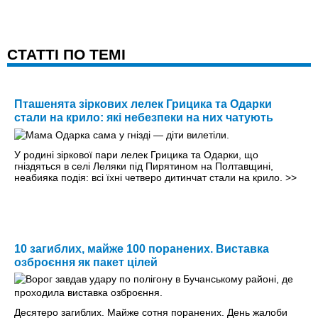
CТАТТІ ПО ТЕМІ
Пташенята зіркових лелек Грицика та Одарки
стали на крило: які небезпеки на них чатують
У родині зіркової пари лелек Грицика та Одарки, що
гніздяться в селі Леляки під Пирятином на Полтавщині,
неабияка подія: всі їхні четверо дитинчат стали на крило.
>>
10 загиблих, майже 100 поранених. Виставка
озброєння як пакет цілей
Десятеро загиблих. Майже сотня поранених. День жалоби