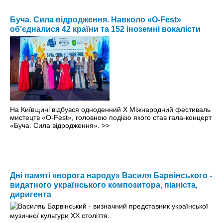
Буча. Сила відродження. Навколо «O-Fest»
об’єдналися 42 країни та 152 іноземні вокалісти
На Київщині відбувся одноденний X Міжнародний фестиваль
мистецтв «O-Fest», головною подією якого став гала-концерт
«Буча. Сила відродження».
>>
Дні памяті «ворога народу» Василя Барвінського -
видатного українського композитора, піаніста,
диригента