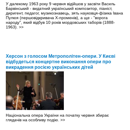
У далекому 1963 року 9 червня відійшов у засвіти Василь
Барвінський - видатний український композитор, піаніст,
диригент, педагог, музикознавець, зять науковця-фізика Івана
Пулюя (першовідкривача Х-променів), а ще - "ворога
народу", який відбув 10 років мордовських таборів (1888-
1963).
>>
Херсон з голосом Метрополітен-опери. У Києві
відбудеться концертне виконання опери про
викрадення росією українських дітей
Національна опера України на початку червня збирає
глядачів на особливу подію.
>>