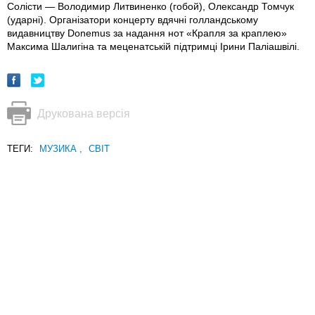
Солісти — Володимир Литвиненко (гобой), Олександр Томчук
(ударні). Організатори концерту вдячні голландському
видавництву Donemus за надання нот «Крапля за краплею»
Максима Шалигіна та меценатській підтримці Ірини Паліашвілі.
Друкована версія
ТЕГИ:
МУЗИКА
,
СВІТ