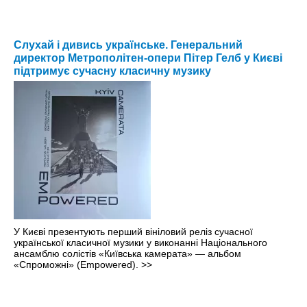
Слухай і дивись українське. Генеральний
директор Метрополітен-опери Пітер Гелб у Києві
підтримує сучасну класичну музику
У Києві презентують перший вініловий реліз сучасної
української класичної музики у виконанні Національного
ансамблю солістів «Київська камерата» — альбом
«Спроможні» (Empowered).
>>