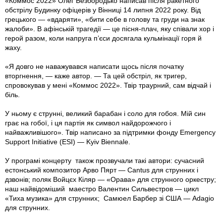
«Коммос 2022» Олег Безбородько написав після ракетного
обстрілу Будинку офіцерів у Вінниці 14 липня 2022 року. Від
грецького — «вдаряти», «бити себе в голову та груди на знак
жалоби». В афінській трагедії — це пісня-плач, яку співали хор і
герой разом, коли напруга п’єси досягала кульмінації горя й
жаху.
«Я довго не наважувався написати щось після початку
вторгнення, — каже автор. — Та цей обстріл, як тригер,
спровокував у мені «Коммос 2022». Твір траурний, сам відчай і
біль.
У ньому є струнні, великий барабан і соло для гобоя. Мій син
грає на гобої, і ця партія як символ найдорожчого і
найважливішого». Твір написано за підтримки фонду Emergency
Support Initiative (ESI) — Kyiv Biennale.
У програмі концерту також прозвучали такі автори: сучасний
естонський композитор Арво Пярт — Cantus для струнних і
дзвонів; поляк Войцєх Кіляр — «Орава» для струнного оркестру;
наш найвідоміший маестро Валентин Сильвестров — цикл
«Тиха музика» для струнних; Самюел Барбер зі США — Adagio
для струнних.