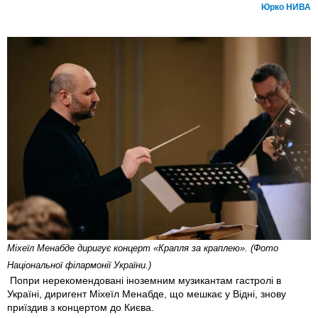
Юрко НИВА
Міхеїл Менабде диригує концерт «Крапля за краплею». (Фото
Національної філармонії України.)
Попри нерекомендовані іноземним музикантам гастролі в
Україні, диригент Міхеїл Менабде, що мешкає у Відні, знову
приїздив з концертом до Києва.