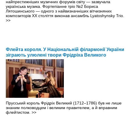
найпрестижніших музичних форумів світу — зазвучала
українська музика. Фортепіанне тріо №2 Бориса
Лятошинського — одного з найвизначніших вітчизняних
композиторів ХХ століття виконав ансамбль Lyatoshynsky Trio.
>>
Флейта короля. У Національній філармонії України
зіграють улюлені твори Фрідріха Великого
Прусський король Фрідріх Великий (1712–1786) був не лише
знаним полководцем і великим правителем, а й вправним
флейтистом.
>>