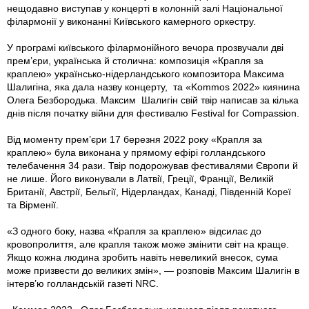
нещодавно виступав у концерті в колонній залі Національної
філармонії у виконанні Київського камерного оркестру.
У програмі київського філармонійного вечора прозвучали дві
прем’єри, українська й столична: композиція «Крапля за
краплею» українсько-нідерландського композитора Максима
Шалигіна, яка дала назву концерту, та «Kommos 2022» киянина
Олега Безбородька. Максим Шалигін свій твір написав за кілька
днів після початку війни для фестивалю Festival for Compassion.
Від моменту прем’єри 17 березня 2022 року «Крапля за
краплею» була виконана у прямому ефірі голландського
телебачення 34 рази. Твір подорожував фестивалями Європи й
не лише. Його виконували в Латвії, Греції, Франції, Великій
Британії, Австрії, Бельгії, Нідерландах, Канаді, Південній Кореї
та Вірменії.
«З одного боку, назва «Крапля за краплею» відсилає до
кровопролиття, але крапля також може змінити світ на краще.
Якщо кожна людина зробить навіть невеликий внесок, сума
може призвести до великих змін», — розповів Максим Шалигін в
інтерв’ю голландській газеті NRC.