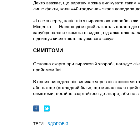
Дехто вважає, що виразку можна вилікувати таким «
лише факти, коли «40-градусна» якраз доводила до
«І все ж серед пацієнтів з виразковою хворобою ж
Міщенко. — Насправді міцний алкоголь погано діє 
зарубцювалася якомога швидше, від алкоголю на час
підвищує кислотність шлункового соку».
СИМПТОМИ
Основна скарга при виразковій хворобі, нагадує ліка
прийомом їжі.
В одних випадках він виникає через пів години чи г
або натще («голодний біль», що минає після прийому
симптоми, негайно звертайтеся до лікаря, аби не 
ТЕГИ:
ЗДОРОВ'Я