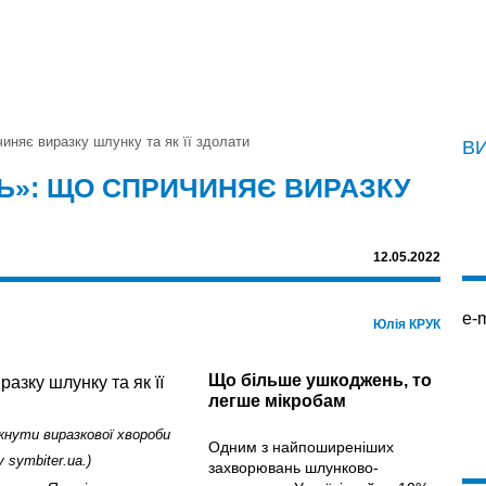
иняє виразку шлунку та як її здолати
В
НЬ»: ЩО СПРИЧИНЯЄ ВИРАЗКУ
12.05.2022
e-m
Юлія КРУК
Що більше ушкоджень, то
легше мікробам
кнути виразкової хвороби
Одним з найпоширеніших
symbiter.ua.)
захворювань шлунково-