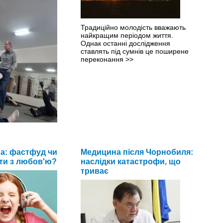
Традиційно молодість вважають
найкращим періодом життя.
Однак останні дослідження
ставлять під сумнів це поширене
переконання
>>
 не знає, який у нього
 тиск.
>>
на: фастфуд чи
Медицина після Чорнобиля:
ти з любов'ю?
наслідки катастрофи, що
триває