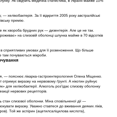
унку. Як свідчить медична статистика, в Україні майже 10%
— хелікобактерія. За її відкриття 2005 року австралійські
івську премію.
 як хвороба брудних рук — дизентерія. Але це не так.
роживає» на слизовій оболонці шлунка майже в 70 відсотків
 а в сприятливих умовах для її розмноження. Що більше
е там почуваються мікроби.
арчування
ння, — пояснює лікарка-гастроентерологиня Олена Міщенко.
 отримує виразку на нервовому ґрунті. А нікотин руйнує
к» для хелікобактерії. Алкоголь роз’їдає слизову оболонку
еакції нервових рецепторів.
ь стан слизової оболонки. Міна сповільненої дії —
окувати виразку. Уважно ставтеся до вживання деяких ліків,
ров). Той же аспірин (ацетилсаліцилова кислота),