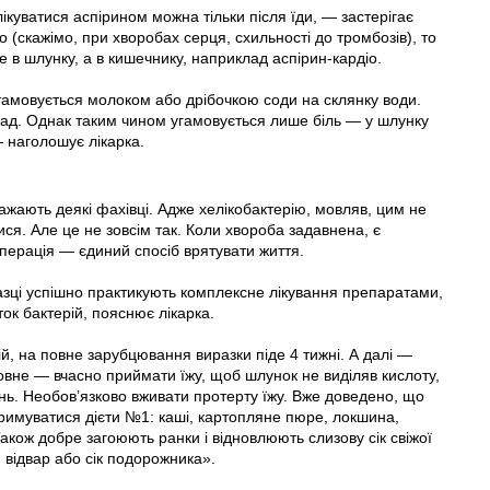
ікуватися аспірином можна тільки після їди, — застерігає
 (скажімо, при хворобах серця, схильності до тромбозів), то
 в шлунку, а в кишечнику, наприклад аспірин-кардіо.
втамовується молоком або дрібочкою соди на склянку води.
апад. Однак таким чином угамовується лише біль — у шлунку
 наголошує лікарка.
ажають деякі фахівці. Адже хелікобактерію, мовляв, цим не
ся. Але це не зовсім так. Коли хвороба задавнена, є
операція — єдиний спосіб врятувати життя.
разці успішно практикують комплексне лікування препаратами,
ок бактерій, пояснює лікарка.
, на повне зарубцювання виразки піде 4 тижні. А далі —
вне — вчасно приймати їжу, щоб шлунок не виділяв кислоту,
день. Необов’язково вживати протерту їжу. Вже доведено, що
отримуватися дієти №1: каші, картопляне пюре, локшина,
 Також добре загоюють ранки і відновлюють слизову сік свіжої
, відвар або сік подорожника».