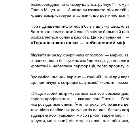
безпосередньо на слизову шлунка, руйнує її. Тому л
Олена Міщенко. — А якщо ви вживаєте ліки постійно
краще використовувати аспірин, що розчиняється не
При підвищеній кислотності біль у шлунку швидко 
Багато хто саме в такий спосіб знімає больовий н
розбавляється соляна кислота. Це не лікування», —
«Терапія алкоголем» — небезпечний міф
Лікувати виразку хірургічним способом — марно, вв
знищити, вона без зусиль знайде місце, де поселити
кровотечі й небезпека перфорації, тобто прориву, 
Зрозуміло, що цей варіант — крайній. Нині при ви
що пригнічують секрецію шлункової кислоти і розвит
«Якщо хворий дотримуватиметься всіх рекомендацій
справа профілактики, — вважає пані Олена. — Голо
яка роз’їдатиме стінки. Їжте потроху, 5-6 разів на 
така дієта особливих результатів не дає. Досить д
відварені або тушковані м’ясо і риба, варені овочі.
капусти, морквяний сік, мед, сік алое, олія обліпихи