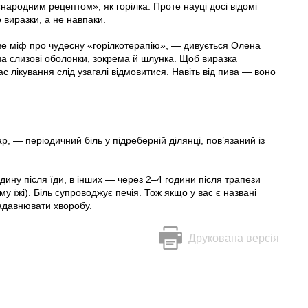
народним рецептом», як горілка. Проте науці досі відомі
 виразки, а не навпаки.
иве міф про чудесну «горілкотерапію», — дивується Олена
на слизові оболонки, зокрема й шлунка. Щоб виразка
 лікування слід узагалі відмовитися. Навіть від пива — воно
р, — періодичний біль у підреберній ділянці, пов’язаний із
одину після їди, в інших — через 2–4 години після трапези
 їжі). Біль супроводжує печія. Тож якщо у вас є названі
задавнювати хворобу.
Друкована версія