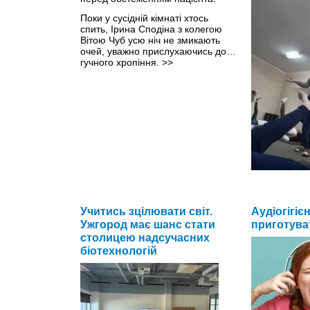
Поки у сусідній кімнаті хтось
спить, Ірина Сподіна з колегою
Вітою Чуб усю ніч не змикають
очей, уважно прислухаючись до…
гучного хропіння.
>>
У свої 70 він
артеріальний
Учитись зцілювати світ.
Аудіогігіє
Ужгород має шанс стати
приготува
столицею надсучасних
біотехнологій