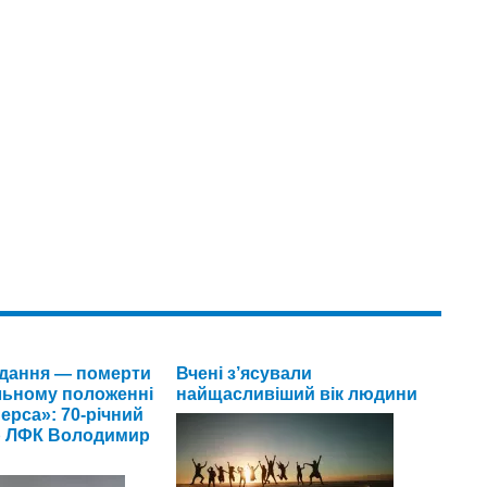
дання — померти
Вчені з’ясували
льному положенні
найщасливіший вік людини
ерса»: 70-річний
р ЛФК Володимир