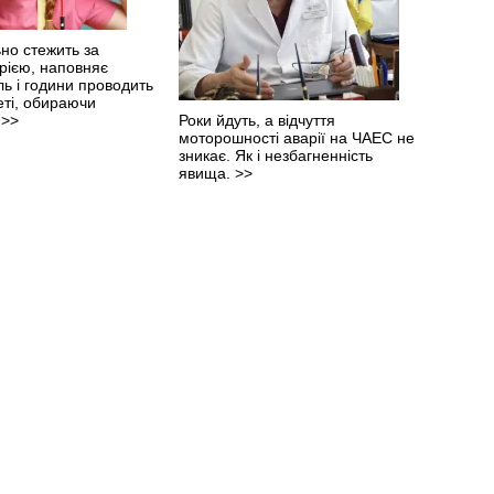
но стежить за
рією, наповняє
ль і години проводить
еті, обираючи
.
>>
Роки йдуть, а відчуття
моторошності аварії на ЧАЕС не
зникає. Як і незбагненність
явища.
>>