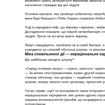
кишкового тракту залишається виразкова хвороба шл
населення страждає від цієї недуги.
Основна причина, яка провокує небезпечну хворобу, 
вчені Барі Маршалл і Робін Уоррен отримали Нобел
Тоді ж народився міф, що виразка «заразна», майже
Дослідження показали, що мікроб хелікобактерія «п
людей. Проте не всі вони мають виразку.
Лікарі стверджують: проблема не в самій бактерії,
ушкоджень на слизовій оболонці шлунка, то вільніш
Міна сповільненої дії — нераціональне х
Що найбільше шкодить шлунку?
«Серед головних загроз — стреси, алкоголь і курі
— За моїми спостереженнями, кожен другий пацієнт
слизову оболонку, тож цигарка — надійний «помічни
шлунка, знижує захисні сили організму, притупляє р
Гострі страви, оцет та консерванти також погіршуют
нераціональне харчування, яке цілком здатне спров
зокрема антикоагулянтів (засобів, що розріджують к
потрапляючи