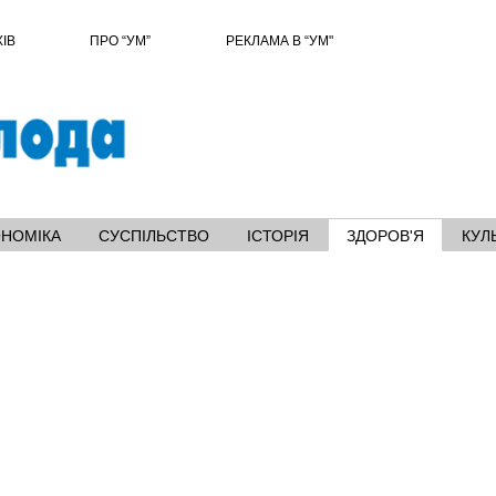
ХІВ
ПРО “УМ”
РЕКЛАМА В “УМ"
ОНОМІКА
СУСПІЛЬСТВО
ІСТОРІЯ
ЗДОРОВ'Я
КУЛ