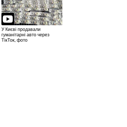
У Києві продавали
гуманітарні авто через
ТікТок, фото