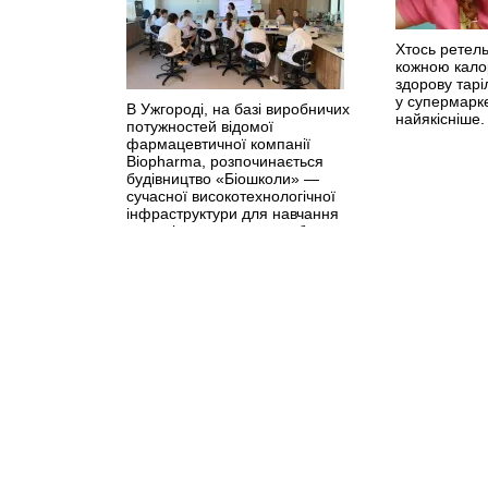
Хтось ретель
кожною кало
здорову тарі
у супермарк
В Ужгороді, на базі виробничих
найякісніше
потужностей відомої
фармацевтичної компанії
Biopharma, розпочинається
будівництво «Біошколи» —
сучасної високотехнологічної
інфраструктури для навчання
молоді, проведення глобальних
наукових досліджень та реалізації
актуальних проєктів у сфері
біотехнологій.
>>