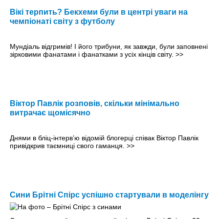
Вікі терпить? Бекхеми були в центрі уваги на
чемпіонаті світу з футболу
Мундіаль відгримів! І його трибуни, як завжди, були заповнені
зірковими фанатами і фанатками з усіх кінців світу.
>>
Віктор Павлік розповів, скільки мінімально
витрачає щомісячно
Днями в бліц-інтер­в’ю відомій блогерці співак Віктор Павлік
привідкрив таємниці свого гаманця.
>>
Сини Брітні Спірс успішно стартували в моделінгу