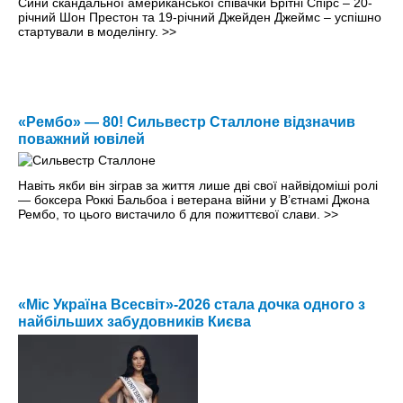
Сини скандальної американської співачки Брітні Спірс – 20-
річний Шон Престон та 19-річний Джейден Джеймс – успішно
стартували в моделінгу.
>>
«Рембо» — 80! Сильвестр Сталлоне відзначив
поважний ювілей
Навіть якби він зіграв за життя лише дві свої найвідоміші ролі
— боксера Роккі Бальбоа і ветерана війни у В’єтнамі Джона
Рембо, то цього вистачило б для пожиттєвої слави.
>>
«Міс Україна Всесвіт»-2026 стала дочка одного з
найбільших забудовників Києва