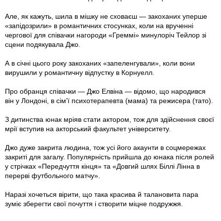
Але, як кажуть, шила в мішку не сховаєш — закоханих уперше
«запідозрили» в романтичних стосунках, коли на врученні
чергової для співачки нагороди «Греммі» минулоріч Тейлор зі
сцени подякувала Джо.
А в січні цього року закоханих «запеленгували», коли вони
вирушили у романтичну відпустку в Корнуелл.
Про обранця співачки — Джо Елвіна — відомо, що народився
він у Лондоні, в сім’ї психотерапевта (мама) та режисера (тато).
З дитинства юнак мріяв стати актором, тож для здійснення своєї
мрії вступив на акторський факультет університету.
Джо дуже закрита людина, тож усі його акаунти в соц­мережах
закриті для загалу. Популярність прийшла до юнака після ролей
у стрічках «Передчуття кінця» та «Довгий шлях Біллі Лінна в
перерві футбольного матчу».
Наразі хочеться вірити, що така красива й талановита пара
зуміє зберегти свої почуття і створити міцне подружжя.