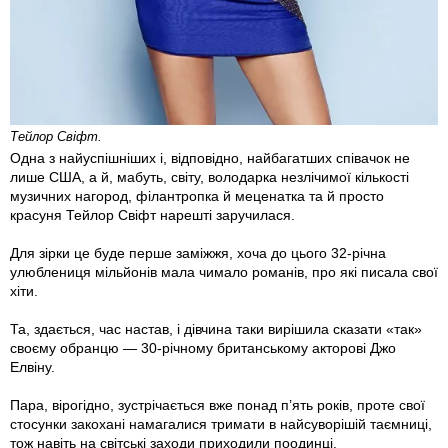
Тейлор Свіфт.
Одна з найуспішніших і, відповідно, найбагатших співачок не
лише США, а й, мабуть, світу, володарка незлічимої кількості
музичних нагород, філантропка й меценатка та й просто
красуня Тейлор Свіфт нарешті заручилася.
Для зірки це буде перше заміжжя, хоча до цього 32-річна
улюблениця мільйонів мала чимало романів, про які писала свої
хіти.
Та, здається, час настав, і дівчина таки вирішила сказати «так»
своєму обранцю — 30-річному британському акторові Джо
Елвіну.
Пара, вірогідно, зустрічається вже понад п’ять років, проте свої
стосунки закохані намагалися тримати в найсуворішій таємниці,
тож навіть на світські заходи приходили поодинці.