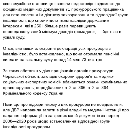
своє службове становище і внесли недостовірні відомості до
офіційних медичних документів 71 прокурорського працівника
для встановлення їм діагнозу захворювання та відповідної групи
інвалідності, що спричинило тяжкі наслідки державним
інтересам, які в 250 і більше разів перевищують
неоподатковуваний мінімум доходів громадян», — йдеться в
ухвалі суду.
Отож, вивчивши електронні декларації усіх прокурорів з
інвалідністю, було встановлено, що вони отримали пенсійні
виплати на загальну суму понад 14 млн 73 тис. грн.
За таких обставин у діях працівників органів прокуратури
Черкаської області, закладів охорони здоров’я та медико-
соціальних експертних комісій вбачаються ознаки кримінальних
правопорушень, передбачених ч. 2 ст. 366, ч. 2 ст. 364
Кримінального кодексу України.
Поки що про підозри нікому з цих прокурорів не повідомляли,
але ДБР направила запити в різні владні та медичні інстанції про
надання інформації та завірених копій документів за період
2008—2020 років щодо встановлення відповідної групи
інвалідності прокурорам.