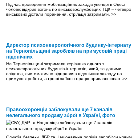
Під час проведення мобілізаційних заходів увечері в Одесі
чоловік відкрив вогонь по військовослужбовцях ТЦК – четверо
військових дістали поранення, стрільця затримали.
>>
Директор психоневрологічного будинку-інтернату
на Тернопільщині заробляв на примусовій праці
підопічних
На Тернопільщині затримали керівника одного з
психоневрологічних будинків-інтернатів, який, за даними
слідства, систематично відправляв підопічних закладу на
примусові роботи, а гроші за їхню працю привласнював.
>>
Правоохоронціи заблокували ще 7 каналів
нелегального продажу зброї в Україні, фото
Служба безпеки, ДБР та Національна поліція запобігли новим