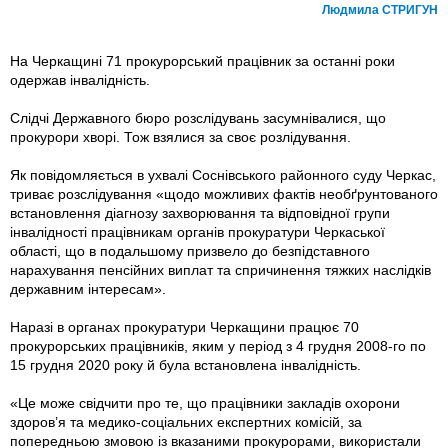
Людмила СТРИГУН
На Черкащині 71 прокурорський працівник за останні роки
одержав інвалідність.
Слідчі Державного бюро розслідувань засумнівалися, що
прокурори хворі. Тож взялися за своє розлідування.
Як повідомляється в ухвалі Соснівського районного суду Черкас,
триває розслідування «щодо можливих фактів необґрунтованого
встановлення діагнозу захворювання та відповідної групи
інвалідності працівникам органів прокуратури Черкаської
області, що в подальшому призвело до безпідставного
нарахування пенсійних виплат та спричинення тяжких наслідків
державним інтересам».
Наразі в органах прокуратури Черкащини працює 70
прокурорських працівників, яким у період з 4 грудня 2008-го по
15 грудня 2020 року й була встановлена інвалідність.
«Це може свідчити про те, що працівники закладів охорони
здоров’я та медико-соціальних експертних комісій, за
попередньою змовою із вказаними прокурорами, використали