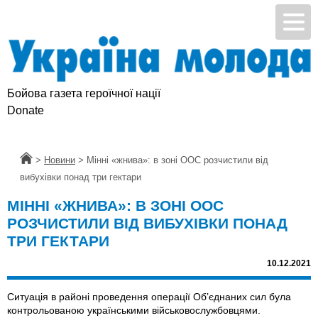
Бойова газета героїчної нації
Donate
Головна
>
Новини
>
Міннi «жнива»: в зоні ООС розчистили від
вибухівки понад три гектари
МІННI «ЖНИВА»: В ЗОНІ ООС
РОЗЧИСТИЛИ ВІД ВИБУХІВКИ ПОНАД
ТРИ ГЕКТАРИ
10.12.2021
Cитуація в районі проведення операції Об’єднаних сил була
контрольованою українськими військовослужбовцями.