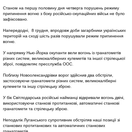
Станом на першу половину дня четверга порушень режиму
припинення вогню з боку російсько-окупаційних військ не було
зафіксовано.
Напередодні, 8 грудня, впродовж доби загарбники українських
територій на сході шість разів порушували режим припинення
вогню.
У напрямку Нью-Йорка окупанти вели вогонь iз гранатометів
різних систем, великокаліберних кулеметів та іншої стрілецької
зброї, повідомляє пресслужба ООС.
Поблизу Новоолександрівки ворог здійснив два обстріли,
застосовуючи гранатомети різних систем, великокаліберні
кулемети та іншу стрілецьку зброю.
У бік Світлодарська російські найманці відкривали вогонь двічі,
використовуючи станкові протитанкові, автоматичні станкові
гранатомети та стрілецьку зброю.
Неподалік Луганського супротивник обстріляв наші позиції зі
станкових протитанкових та автоматичних станкових
гранатометів.