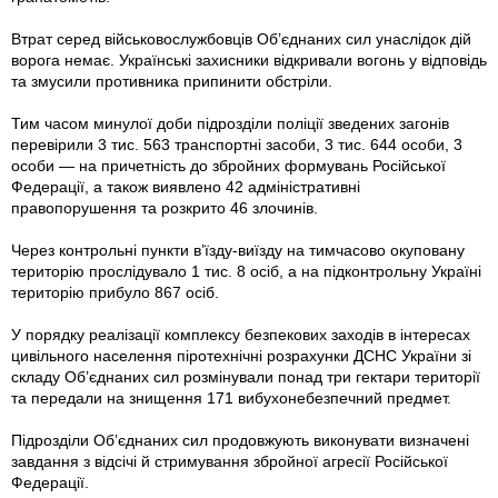
Втрат серед військовослужбовців Об’єднаних сил унаслідок дій
ворога немає. Українські захисники відкривали вогонь у відповідь
та змусили противника припинити обстріли.
Тим часом минулої доби підрозділи поліції зведених загонів
перевірили 3 тис. 563 транспортні засоби, 3 тис. 644 особи, 3
особи — на причетність до збройних формувань Російської
Федерації, а також виявлено 42 адміністративні
правопорушення та розкрито 46 злочинів.
Через контрольні пункти в’їзду-виїзду на тимчасово окуповану
територію прослідувало 1 тис. 8 осіб, а на підконтрольну Україні
територію прибуло 867 осіб.
У порядку реалізації комплексу безпекових заходів в інтересах
цивільного населення піротехнічні розрахунки ДСНС України зі
складу Об’єднаних сил розмінували понад три гектари території
та передали на знищення 171 вибухонебезпечний предмет.
Підрозділи Об’єднаних сил продовжують виконувати визначені
завдання з відсічі й стримування збройної агресії Російської
Федерації.