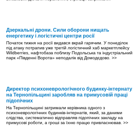
Дзеркальні дрони. Сили оборони нищать
енергетику і логістичні центри росії
Початок тижня на росії видався вкрай гарячим. У понеділок
під атаку потрапив уже третій логістичний хаб маркетплейсу
Wildberries, нафтобаза поблизу Подольська та індустріальний
парк «Південні Ворота» неподалік від Домодєдово.
>>
Директор психоневрологічного будинку-інтернату
на Тернопільщині заробляв на примусовій праці
підопічних
На Тернопільщині затримали керівника одного з
психоневрологічних будинків-інтернатів, який, за даними
слідства, систематично відправляв підопічних закладу на
примусові роботи, а гроші за їхню працю привласнював.
>>