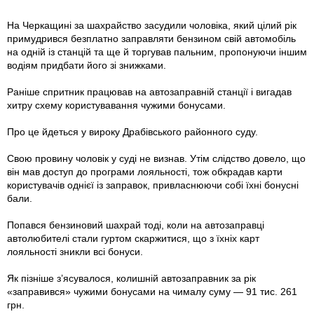
На Черкащині за шахрайство засудили чоловіка, який цілий рік
примудрився безплатно заправляти бензином свій автомобіль
на одній із станцій та ще й торгував пальним, пропонуючи іншим
водіям придбати його зі знижками.
Раніше спритник працював на автозаправній станції і вигадав
хитру схему користувавання чужими бонусами.
Про це йдеться у вироку Драбівського районного суду.
Свою провину чоловік у суді не визнав. Утім слідство довело, що
він мав доступ до програми лояльності, тож обкрадав карти
користувачів однієї із заправок, привласнюючи собі їхнi бонусні
бали.
Попався бензиновий шахрай тоді, коли на автозаправці
автолюбителі стали гуртом скаржитися, що з їхнiх карт
лояльності зникли всі бонуси.
Як пізніше з’ясувалося, колишній автозаправник за рік
«заправився» чужими бонусами на чималу суму — 91 тис. 261
грн.