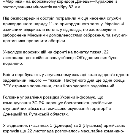
«Мар’їнка» на дорожньому коридорі Донецьк—Курахове із
застосуванням мінометів калібру 82 мм.
Під безпосередній обстріл потрапили місця несення служби
прикордонного наряду 11-го прикордонного загону. Українські
захисники відкривали вогонь у відповідь, не застосовуючи
заборонене Мінськими домовленостями озброєння, та змусили
противника припинити обстріли.
Унаслідок ворожих дій на фронті на початку тижня, 22
листопада, двох військовослужбовців Об’єднаних сил було
поранено.
Воїни перебувають у лікувальному закладі: стан здоров’я одного
задовільний, іншого — тяжкий. Наступного дня ще один боєць
ЗСУ отримав поранення, стан його здоров’я задовільний.
Головне управління розвідки України інформує, що
командування ЗС РФ нарощує боєготовність російських
окупаційних військ на тимчасово окупованій території в
Донецькій та Луганській областях.
У з’єднаннях і частинах 1 (Донецьк) та 2 (Луганськ) армійських
корпусів ще 22 листопада розпочалось масштабне командно-