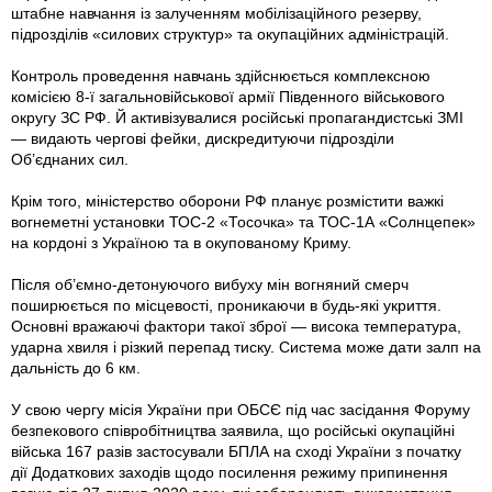
штабне навчання із залученням мобілізаційного резерву,
підрозділів «силових структур» та окупаційних адміністрацій.
Контроль проведення навчань здійснюється комплексною
комісією 8-ї загальновійськової армії Південного військового
округу ЗС РФ. Й активізувалися російські пропагандистські ЗМІ
— видають чергові фейки, дискредитуючи підрозділи
Об’єднаних сил.
Крім того, міністерство оборони РФ планує розмістити важкі
вогнеметні установки ТОС-2 «Тосочка» та ТОС-1А «Солнцепек»
на кордоні з Україною та в окупованому Криму.
Після об’ємно-детонуючого вибуху мін вогняний смерч
поширюється по місцевості, проникаючи в будь-які укриття.
Основні вражаючі фактори такої зброї — висока температура,
ударна хвиля і різкий перепад тиску. Система може дати залп на
дальність до 6 км.
У свою чергу місія України при ОБСЄ під час засідання Форуму
безпекового співробітництва заявила, що російські окупаційні
війська 167 разів застосували БПЛА на сході України з початку
дії Додаткових заходів щодо посилення режиму припинення