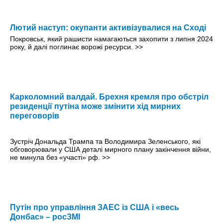
Лютий наступ: окупанти активізувалися на Сході
Покровськ, який рашисти намагаються захопити з липня 2024
року, й далі поглинає ворожі ресурси.
>>
Карколомний валдай. Брехня кремля про обстріл
резиденції путіна може змінити хід мирних
переговорів
Зустріч Дональда Трампа та Володимира Зеленського, які
обговорювали у США деталі мирного плану закінчення війни,
не минула без «участі» рф.
>>
Путін про управління ЗАЕС із США і «весь
Донбас» – росЗМІ