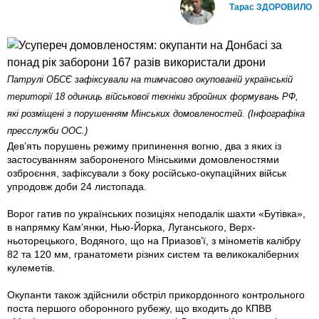
Тарас ЗДОРОВИЛО
Патрулі ОБСЄ зафіксували на тимчасово окупованій українській
території 18 одиниць військової техніки збройних формувань РФ,
які розміщені з порушенням Мінських домовленостей. (Інфографіка
пресслужби ООС.)
Дев’ять порушень режиму припинення вогню, два з яких із
застосуванням забороненого Мінськими домовленостями
озброєння, зафіксували з боку російсько-окупаційних військ
упродовж доби 24 листопада.
Ворог гатив по українських позиціях неподалік шахти «Бутівка»,
в напрямку Кам’янки, Нью-Йорка, Луганського, Верх­
ньоторецького, Водяного, що на Приазов’ї, з мінометів калібру
82 та 120 мм, гранатомети різних систем та великокаліберних
кулеметів.
Окупанти також здійснили обстріл прикордонного контрольного
поста першого оборонного рубежу, що входить до КПВВ