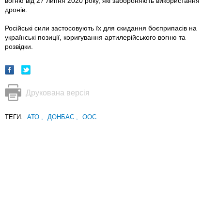
вогню від 27 липня 2020 року, які забороняють використання
дронів.
Російські сили застосовують їх для скидання боєприпасів на
українські позиції, коригування артилерійського вогню та
розвідки.
Друкована версія
ТЕГИ:
АТО
,
ДОНБАС
,
ООС