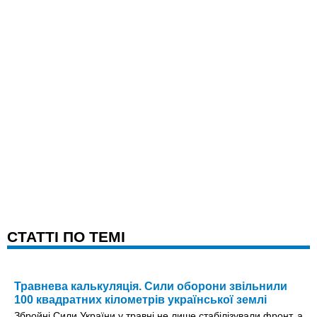
CТАТТІ ПО ТЕМІ
Травнева калькуляція. Сили оборони звільнили
100 квадратних кілометрів української землі
Збройні Сили України у травні не лише стабілізували фронт, а