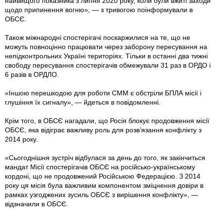
найвищого показника з липня 2020 року, коли були вжиті заходи
щодо припинення вогню», — з тривогою поінформували в
ОБСЄ.
Також міжнародні спостерігачі поскаржилися на те, що не
можуть повноцінно працювати через заборону пересування на
непідконтрольних Україні територіях. Тільки в останні два тижні
свободу пересування спостерігачів обмежували 31 раз в ОРДО і
6 разів в ОРДЛО.
«Іншою перешкодою для роботи СММ є обстріли БПЛА місії і
глушіння їх сигналу», — йдеться в повідомленні.
Крім того, в ОБСЄ нагадали, що Росія блокує продовження місії
ОБСЄ, яка відіграє важливу роль для розв’язання конфлікту з
2014 року.
«Сьогоднішня зустріч відбулася за день до того, як закінчиться
мандат Місії спостерігачів ОБСЄ на російсько-українському
кордоні, що не продовжений Російською Федерацією. З 2014
року ця місія була важливим компонентом зміцнення довіри в
рамках узгоджених зусиль ОБСЄ з вирішення конфлікту», —
відзначили в ОБСЄ.