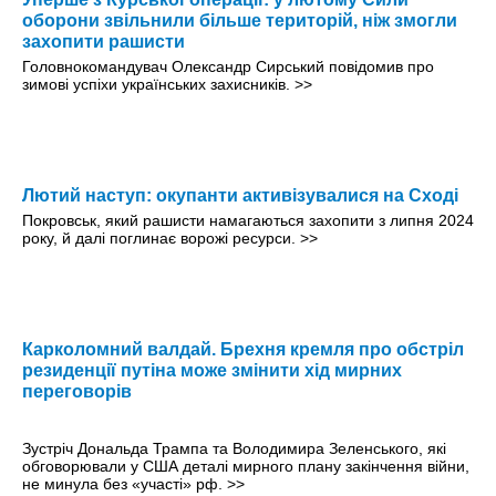
оборони звільнили більше територій, ніж змогли
захопити рашисти
Головнокомандувач Олександр Сирський повідомив про
зимові успіхи українських захисників.
>>
Лютий наступ: окупанти активізувалися на Сході
Покровськ, який рашисти намагаються захопити з липня 2024
року, й далі поглинає ворожі ресурси.
>>
Карколомний валдай. Брехня кремля про обстріл
резиденції путіна може змінити хід мирних
переговорів
Зустріч Дональда Трампа та Володимира Зеленського, які
обговорювали у США деталі мирного плану закінчення війни,
не минула без «участі» рф.
>>