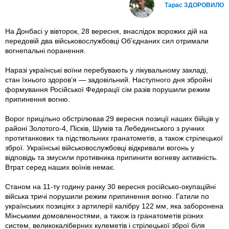
Тарас ЗДОРОВИЛО
На Донбасі у вівторок, 28 вересня, внаслідок ворожих дій на
передовій два військовослужбовцi Об’єднаних сил отримали
вогнепальні поранення.
Наразі українські воїни перебувають у лікувальному закладі,
стан їхнього здоров’я — задовільний. Наступного дня збройні
формування Російської Федерації сім разів порушили режим
припинення вогню.
Ворог прицільно обстрілював 29 вересня позиції наших бійців у
районі Золотого-4, Пісків, Шумів та Лебединського з ручних
протитанкових та підствольних гранатометів, а також стрілецької
зброї. Українські військовослужбовці відкривали вогонь у
відповідь та змусили противника припинити вогневу активність.
Втрат серед наших воїнів немає.
Станом на 11-ту годину ранку 30 вересня російсько-окупаційні
війська тричi порушили режим припинення вогню. Гатили по
українських позиціях з артилерії калібру 122 мм, яка заборонена
Мінськими домовленостями, а також iз гранатометів різних
систем, великокаліберних кулеметів i стрілецької зброї біля