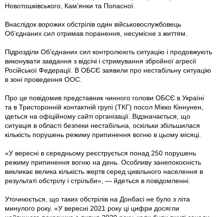
Новотошківського, Кам’янки та Попасної.
Внаслідок ворожих обстрілів один військовослужбовець
Об’єднаних сил отримав поранення, несумісне з життям.
Підрозділи Об’єднаних сил контролюють ситуацію i продовжують
виконувати завдання з відсічі і стримування збройної агресії
Російської Федерації. В ОБСЄ заявили про нестабільну ситуацію
в зоні проведення ООС.
Про це повідомив представник чинного голови ОБСЄ в Україні
та в Тристороннiй контактній групі (ТКГ) посол Мікко Кіннунен,
iдеться на офіційному сайті організації. Відзначається, що
ситуація в області безпеки нестабільна, оскільки збільшилася
кількість порушень режиму припинення вогню в цьому місяці.
«У вересні в середньому реєструється понад 250 порушень
режиму припинення вогню на день. Особливу занепокоєність
викликає велика кількість жертв серед цивільного населення в
результаті обстрілу і стрільби», — йдеться в повідомленні.
Уточнюється, що таких обстрілів на Донбасі не було з літа
минулого року. «У вересні 2021 року цi цифри досягли