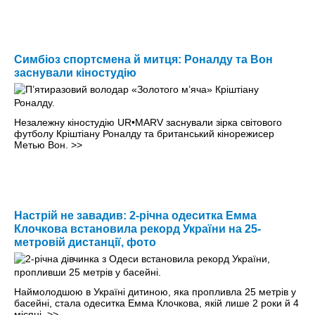
Симбіоз спортсмена й митця: Роналду та Вон
заснували кіностудію
Незалежну кіностудію UR•MARV заснували зірка світового
футболу Кріштіану Роналду та британський кінорежисер
Метью Вон.
>>
Настрій не завадив: 2-річна одеситка Емма
Клочкова встановила рекорд України на 25-
метровій дистанції, фото
Наймолодшою в Україні дитиною, яка пропливла 25 метрів у
басейні, стала одеситка Емма Клочкова, якій лише 2 роки й 4
місяці.
>>