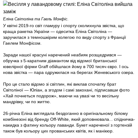
Еліна Світоліна та Гаель Монфіс.
У квітні 2019-го світ гламуру і спорту сколихнула звістка, що
краща ракетка України — одеситка Еліна Світоліна —
заручилася з темношкірим колегою по виду спорту з Франції
Гаелем Монфісом.
Заради нашої красуні наречений неабияк розщедрився —
обручка з 5-каратним діамантом від відомої британської
ювелірної фірми Graff обійшлася йому в 700 тисяч євро. І ось
нова звістка — пара одружилася на берегах Женевського озера.
Про це стало відомо зі світлин, які виклав спочатку брат
Світоліної — Юліан, а згодом і самі закохані, підписавши фото
«Хай почнеться подорож», маючи на увазі чи то весільну
мандрівку, чи по життю.
26-річна Еліна виглядала бездоганно в оригінальному білому
комбінезоні від бренду Off-White, який доповнювала... спідничка-
накидка з фатину кольору лаванди. Букет нареченої з гортензій
також був кольору цих прованських квітів, як і манікюр.