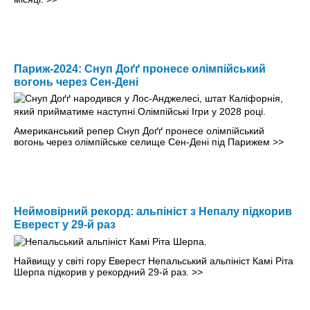
Париж-2024: Снуп Доґґ пронесе олімпійський
вогонь через Сен-Дені
Американський репер Снуп Доґґ пронесе олімпійський
вогонь через олімпійське селище Сен-Дені під Парижем
>>
Неймовірний рекорд: альпініст з Непалу підкорив
Еверест у 29-й раз
Найвищу у світі гору Еверест Непальський альпініст Камі Ріта
Шерпа підкорив у рекордний 29-й раз.
>>