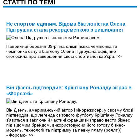
CТАТТІ ПО ТЕМІ
Не спортом єдиним. Відома біатлоністка Олена
Підгрушна стала рекордсменкою з вишивання
Наприкінці березня 39-річна олімпійська чемпіонка та
чемпіонка світу з біатлону Олена Підгрушна офіційно
оголосила про завершення своєї спортивної кар’єри.
>>
Він Дізель підтвердив: Кріштіану Роналду зіграє в
«Форсажі»
Він Дізель, американський актор і кінорежисер, у своєму блозі
підтвердив, що легенда світового футболу Кріштіану Роналду
з’явиться в заключній частині франшизи (право вести бізнес
під відомим брендом, використовуючи його готову бізнес-
модель, технології та підтримку за певну плату (роялті))
«Форсаж»
>>