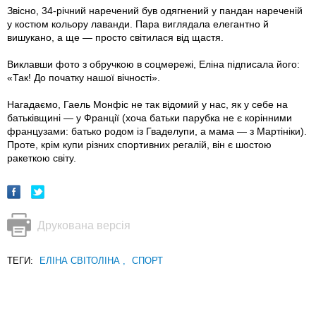
Звісно, 34-річний наречений був одягнений у пандан нареченій
у костюм кольору лаванди. Пара виглядала елегантно й
вишукано, а ще — просто світилася від щастя.
Виклавши фото з обручкою в соцмережі, Еліна підписала його:
«Так! До початку нашої вічності».
Нагадаємо, Гаель Монфіс не так відомий у нас, як у себе на
батьківщині — у Франції (хоча батьки парубка не є корінними
французами: батько родом із Гваделупи, а мама — з Мартініки).
Проте, крім купи різних спортивних регалій, він є шостою
ракеткою світу.
Друкована версія
ТЕГИ:
ЕЛІНА СВІТОЛІНА
,
СПОРТ