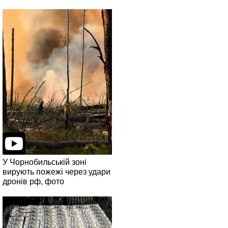
У Чорнобильській зоні
вирують пожежі через удари
дронів рф, фото