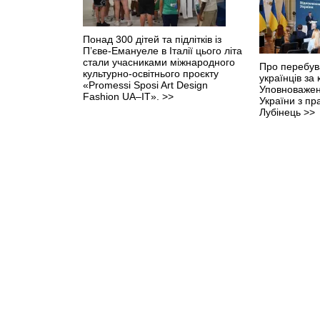
Понад 300 дітей та підлітків із
П’єве-Емануеле в Італії цього літа
стали учасниками міжнародного
Про перебув
культурно-освітнього проєкту
українців за
«Promessi Sposi Art Design
Уповноважен
Fashion UA–IT».
>>
України з п
Лубінець
>>