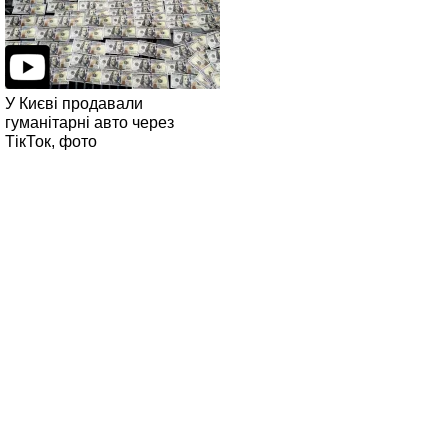
У Києві продавали
гуманітарні авто через
ТікТок, фото