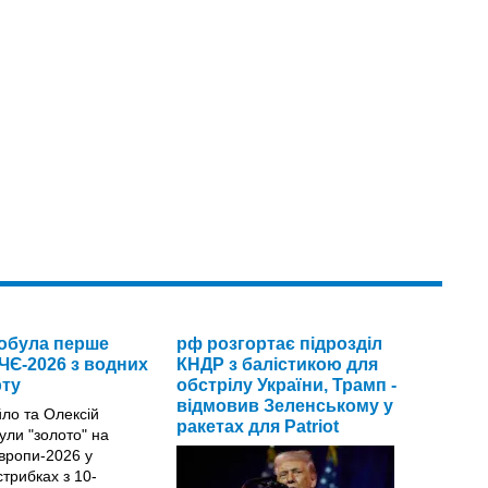
добула перше
рф розгортає підрозділ
ЧЄ-2026 з водних
КНДР з балістикою для
рту
обстрілу України, Трамп -
відмовив Зеленському у
ракетах для Patriot