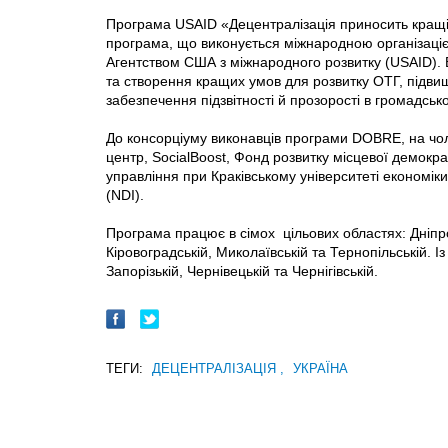
Програма USAID «Децентралізація приносить кращі
програма, що виконується міжнародною організаціє
Агентством США з міжнародного розвитку (USAID).
та створення кращих умов для розвитку ОТГ, підви
забезпечення підзвітності й прозорості в громадськ
До консорціуму виконавців програми DOBRE, на чолі
центр, SocialBoost, Фонд розвитку місцевої демок
управління при Краківському університеті економі
(NDI).
Програма працює в сімох цільових областях: Дніпроп
Кіровоградській, Миколаївській та Тернопільській.
Запорізькій, Чернівецькій та Чернігівській.
ТЕГИ:
ДЕЦЕНТРАЛІЗАЦІЯ
,
УКРАЇНА