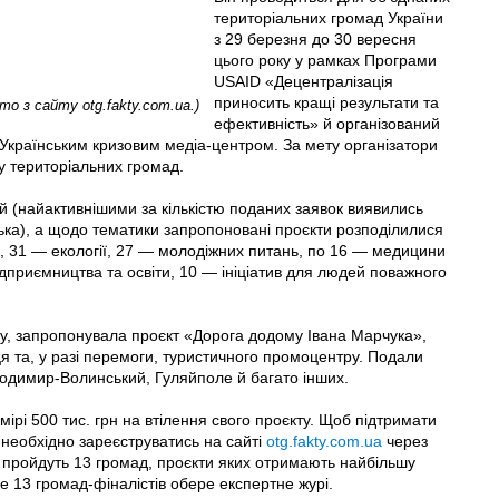
територіальних громад України
з 29 березня до 30 вересня
цього року у рамках Програми
USAID «Децентралізація
приносить кращі результати та
о з сайту otg.fakty.com.ua.)
ефективність» й організований
 Українським кризовим медіа-центром. За мету організатори
ху територіальних громад.
ей (найактивнішими за кількістю поданих заявок виявились
ська), а щодо тематики запропоновані проєкти розподілилися
и, 31 — екології, 27 — молодіжних питань, по 16 — медицини
ідприємництва та освіти, 10 — ініціатив для людей поважного
у, запропонувала проєкт «Дорога додому Івана Марчука»,
 та, у разі перемоги, туристичного промоцентру. Подали
лодимир-Волинський, Гуляйполе й багато інших.
рі 500 тис. грн на втілення свого проєкту. Щоб підтримати
 необхідно зареєструватись на сайті
otg.fakty.com.ua
через
л пройдуть 13 громад, проєкти яких отримають найбільшу
е 13 громад-фіналістів обере експертне журі.