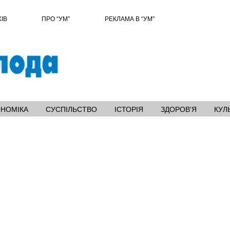
ХІВ
ПРО “УМ”
РЕКЛАМА В “УМ"
ОНОМІКА
СУСПІЛЬСТВО
ІСТОРІЯ
ЗДОРОВ'Я
КУЛ