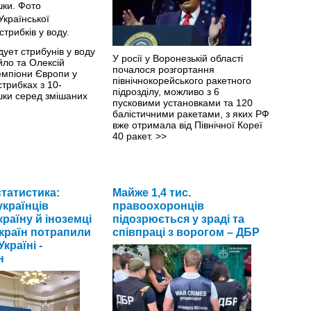
дует стрибунів у воду
У росії у Воронезькій області
йло та Олексій
почалося розгортання
мпіони Європи у
північнокорейського ракетного
трибках з 10-
підрозділу, можливо з 6
шки серед змішаних
пусковими установками та 120
балістичними ракетами, з яких РФ
вже отримала від Північної Кореї
40 ракет.
>>
татистика:
Майже 1,4 тис.
українців
правоохоронців
раїну й іноземці
підозрюється у зраді та
 країн потрапили
співпраці з ворогом – ДБР
країні -
н