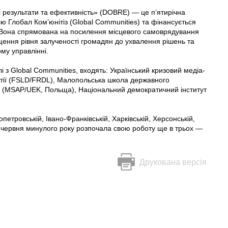
 результати та ефективність» (DOBRE) — це п’ятирічна
ю Глобал Ком’юнітіз (Global Communities) та фінансується
 Вона спрямована на посилення місцевого самоврядування
щення рівня залученості громадян до ухвалення рішень та
ому управлінні.
 з Global Communities, входять: Український кризовий медіа-
ратії (FSLD/FRDL), Малопольська школа державного
ки (MSAP/UEK, Польща), Національний демократичний інститут
етровській, Івано-Франківській, Харківській, Херсонській,
 Із червня минулого року розпочала свою роботу ще в трьох —
Друкована версія