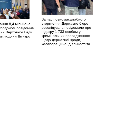
За час повномасштабного
вторгнення Державне бюро
ання 8,4 мільйона
розслідувань повідомило про
 кордоном повідомив
підозру 1 733 особам у
ий Верховної Ради
кримінальних провадженнях
рав людини Дмитро
щодо державної зради,
колабораційної діяльності та
пособництва державі-агресору.
>>