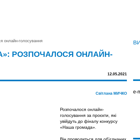
ся онлайн-голосування
В
А»: РОЗПОЧАЛОСЯ ОНЛАЙН-
12.05.2021
e-m
Світлана МИЧКО
Розпочалося онлайн-
голосування за проєкти, які
увійдуть до фіналу конкурсу
«Наша громада».
Він проводиться для об’єднаних