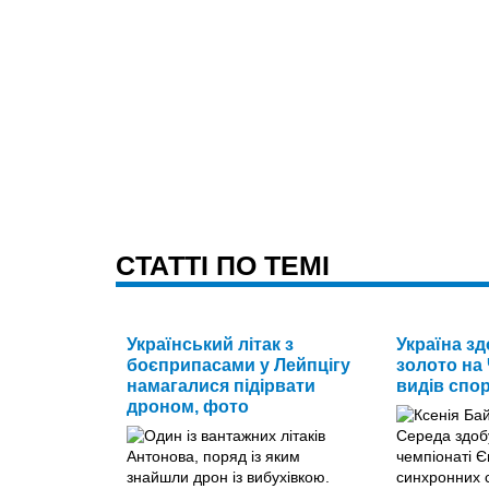
CТАТТІ ПО ТЕМІ
Український літак з
Україна з
боєприпасами у Лейпцігу
золото на 
намагалися підірвати
видів спо
дроном, фото