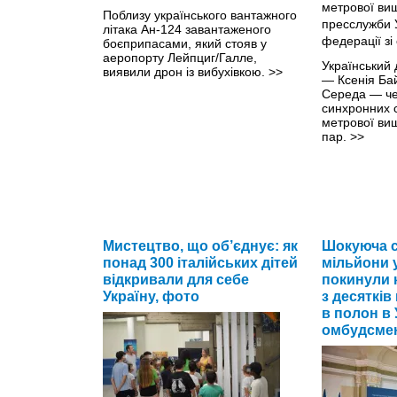
Поблизу українського вантажного
літака Ан-124 завантаженого
боєприпасами, який стояв у
аеропорту Лейпциг/Галле,
Український 
виявили дрон із вибухівкою.
>>
— Ксенія Ба
Середа — че
синхронних с
метрової ви
пар.
>>
Мистецтво, що об’єднує: як
Шокуюча с
понад 300 італійських дітей
мільйони 
відкривали для себе
покинули к
Україну, фото
з десятків
в полон в У
омбудсме