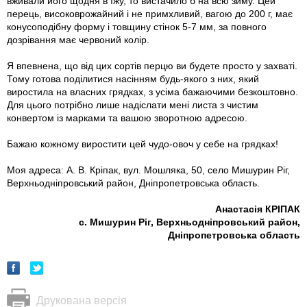
вживали його щодня в їжу, то вистачило б на всю зиму. Цей
перець, високоврожайний і не примхливий, вагою до 200 г, має
конусоподібну форму і товщину стінок 5-7 мм, за повного
дозрівання має червоний колір.
Я впевнена, що від цих сортів перцю ви будете просто у захваті.
Тому готова поділитися насінням будь-якого з них, який
виростила на власних грядках, з усіма бажаючими безкоштовно.
Для цього потрібно лише надіслати мені листа з чистим
конвертом із марками та вашою зворотною адресою.
Бажаю кожному виростити цей чудо-овоч у себе на грядках!
Моя адреса: А. В. Кріпак, вул. Мошляка, 50, село Мишурин Ріг,
Верхньо­дніпровський район, Дніпропетровська область.
Анастасія КРІПАК
с. Мишурин Ріг, Верхньодніпровський район,
Дніпропетровська область
Друкована версія