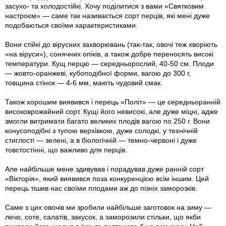
засухо- та холодостійкі. Хочу поділитися з вами «Святковим
настроєм» — саме так називається сорт перців, які мені дуже
подобаються своїми характеристиками.
Вони стійкі до вірусних захворювань (так-так, овочі теж хворіють
«на віруси»), сонячних опіків, а також добре переносять високі
температури. Кущ перцю — середньорослий, 40-50 см. Плоди
— жовто-оранжеві, кубоподібної форми, вагою до 300 г,
товщина стінок — 4-6 мм, мають чудовий смак.
Також хорошим виявився і перець «Політ» — це середньоранній
високо­врожайний сорт. Кущі його невисокі, але дуже міцні, адже
змогли витримати багато великих плодів вагою по 250 г. Вони
конусоподібні з тупою верхівкою, дуже солодкі, у технічній
стиглості — зелені, а в біологічній — темно-червоні і дуже
товстостінні, що важливо для перців.
Але найбільше мене здивував і порадував дуже ранній сорт
«Вікторія», який виявився поза конкуренцією всім іншим. Цей
перець тішив нас своїми плодами аж до пізніх заморозків.
Саме з цих овочів ми зробили найбільше заготовок на зиму —
лечо, соте, салатів, закусок, а заморозили стільки, що якби