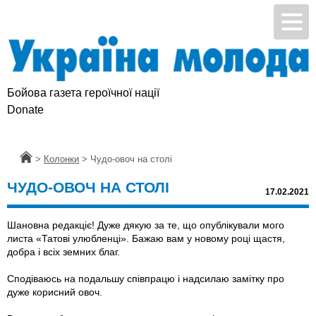
Бойова газета героїчної нації
Donate
Головна
>
Колонки
>
Чудо-овоч на столі
ЧУДО-ОВОЧ НА СТОЛІ
17.02.2021
Шановна редакціє! Дуже дякую за те, що опублікували мого
листа «Татові улюбленці». Бажаю вам у новому році щастя,
добра і всіх земних благ.
Сподіваюсь на подальшу співпрацю і надсилаю замітку про
дуже корисний овоч.