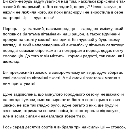
Ви коли-небудь задумувалися над тим, наскільки корисним є так
званий болгарський, тобто солодкий, перець? Чесно кажучи, я
ніколи не любила його, аж поки власноруч не виростила в себе
на грядці. Це — чудо-овоч!
Перець — унікальний, насамперед це — заряд оптимізму, який
поповнює багатьма вітамінами наш раціон, а також відмінний
продукт на столі у кожної господині. Він чудовий у будь-якому
вигляді. А який неперевершений ансамбль у літньому салатику:
поряд зі свіжими огірочками та помідорами перець додає нотку
солодощів. До того ж він містить... гормон радості, так само, як і
шоколад.
Він прекрасний і зимою в замороженому вигляді, адже зберігає
свої смакові та вітамінні якості. А які смачні заготовки можна з
ним приготувати!
Дуже задоволена, що минулого городнього сезону, незважаючи
на погодні умови, змогла виростити багато сортів цього овоча.
Звісно, не все так гладко було, адже багато з них, ще будучи
зеленими, отримали сонячні опіки, інші потерпали від засухи,
але я всіма силами намагалася зберегти їх.
І ось серед десятків сортів я вибрала три найсильніші — стресо-,