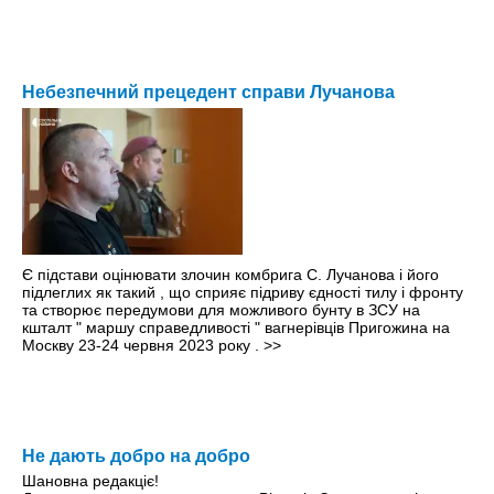
Небезпечний прецедент справи Лучанова
Є підстави оцінювати злочин комбрига С. Лучанова і його
підлеглих як такий , що сприяє підриву єдності тилу і фронту
та створює передумови для можливого бунту в ЗСУ на
кшталт " маршу справедливості " вагнерівців Пригожина на
Москву 23-24 червня 2023 року .
>>
Не дають добро на добро
Шановна редакціє!