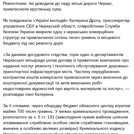
Ремонтники, які доводили до ладу міські дороги Черкас,
привласнили кругленьку суму.
Як повідомила «Україні молодій» Катерина Дрога, прессекретар
управління СБУ в Черкаській області, співробітники Служби
безпеки України викрили одну з черкаських комерційних
структур на привласненні сотень тисяч гривень із місцевого
бюджету під час ремонту доріг.
«За даними досудового слідства, торік один iз департаментів
Черкаської міськради уклав договір із приватною компанією про
надання послуг ремонту і технічного обслуговування дорожньо-
транспортної інфраструктури міста. Частину передбачених
контрактом коштів комерсанти привласнили через внесення до
кошторисної документації та актів виконаних робіт
недостовірних відомостей про вартість матеріалів та послуг», —
розповідає пані Катерина.
За її словами, через оборудку бюджет обласного центру втратив
майже 700 тисяч гривень. У межах кримінального провадження,
розпочатого за ч. 5 ст. 191 (заволодіння чужим майном шляхом
зловживання службовою особою своїм службовим становищем,
вчинене в особливо великих розмірах) Кримінального кодексу