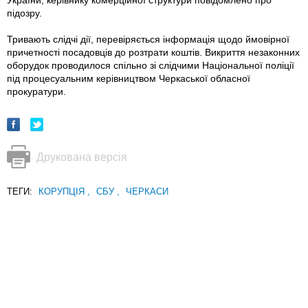
України, керівнику комерційної структури повідомлено про
підозру.
Тривають слідчі дії, перевіряється інформація щодо ймовірної
причетності посадовців до розтрати коштів. Викриття незаконних
оборудок проводилося спільно зі слідчими Національної поліції
під процесуальним керівництвом Черкаської обласної
прокуратури.
Друкована версія
ТЕГИ:
КОРУПЦІЯ
,
СБУ
,
ЧЕРКАСИ