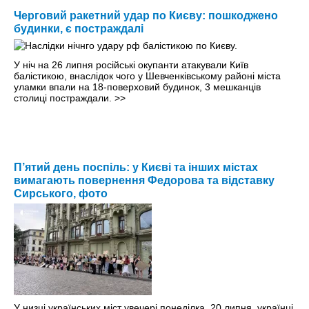
Черговий ракетний удар по Києву: пошкоджено
будинки, є постраждалі
У ніч на 26 липня російські окупанти атакували Київ
балістикою, внаслідок чого у Шевченківському районі міста
уламки впали на 18-поверховий будинок, 3 мешканців
столиці постраждали.
>>
П’ятий день поспіль: у Києві та інших містах
вимагають повернення Федорова та відставку
Сирського, фото
У низці українських міст увечері понеділка, 20 липня, українці