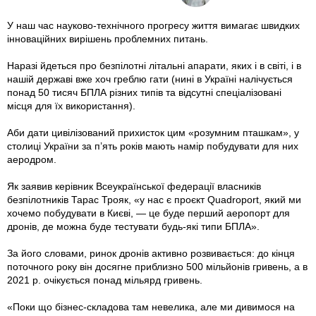
У наш час науково-технічного прогресу життя вимагає швидких
інноваційних вирішень проблемних питань.
Наразі йдеться про безпілотні літальні апарати, яких і в світі, і в
нашій державі вже хоч греблю гати (нині в Україні налічується
понад 50 тисяч БПЛА різних типів та відсутні спеціалізовані
місця для їх використання).
Аби дати цивілізований прихисток цим «розумним пташкам», у
столиці України за п’ять років мають намір побудувати для них
аеродром.
Як заявив керівник Всеукраїнської федерації власників
безпілотників Тарас Трояк, «у нас є проєкт Quadroport, який ми
хочемо побудувати в Києві, — це буде перший аеропорт для
дронів, де можна буде тестувати будь-які типи БПЛА».
За його словами, ринок дронів активно розвивається: до кінця
поточного року він досягне приблизно 500 мільйонів гривень, а в
2021 р. очікується понад мільярд гривень.
«Поки що бізнес-складова там невелика, але ми дивимося на