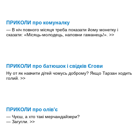
ПРИКОЛИ про комуналку
— В ніч повного місяця треба показати йому монетку і
сказати: «Місяць-молодець, наповни гаманець!».
>>
ПРИКОЛИ про батюшок і свідків Єгови
Ну от як навчити дітей чомусь доброму? Якщо Тарзан ходить
голий.
>>
ПРИКОЛИ про олів'є
— Чуєш, а хто такі мерчандайзери?
— Загугли.
>>