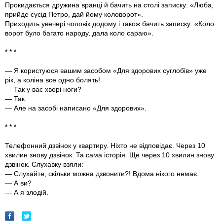
Прокидається дружина вранцi й бачить на столi записку: «Люба,
прийде сусiд Петро, дай йому коловорот».
Приходить увечерi чоловiк додому i також бачить записку: «Коло
ворот було багато народу, дала коло сараю».
* * *
— Я користуюся вашим засобом «Для здорових суглобів» уже
рік, а коліна все одно болять!
— Так у вас хворі ноги?
— Так.
— Але на засобі написано «Для здорових».
* * *
Телефонний дзвінок у квартиру. Ніхто не відповідає. Через 10
хвилин знову дзвінок. Та сама історія. Ще через 10 хвилин знову
дзвiнок. Слухавку взяли:
— Слухайте, скільки можна дзвонити?! Вдома нікого немає.
— А ви?
— А я злодій.