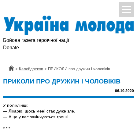
Бойова газета героїчної нації
Donate
Головна
>
Калейдоскоп
>
ПРИКОЛИ про дружин і чоловіків
ПРИКОЛИ ПРО ДРУЖИН І ЧОЛОВІКІВ
06.10.2020
У полiклiнiцi:
— Лiкарю, щось менi стає дуже зле.
— А це у вас закiнчуються грошi.
* * *