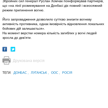
Збройних сил генерал Руслан Хомчак поінформував партнерів,
що «на лінії розмежування на Донбасі діє повний і всеосяжний
режим припинення вогню.
Його запровадження дозволило суттєво знизити вогневу
активність противника, однак iмовірність відновлення локальних
бойових дій залишається».
На момент верстки номера кількість загиблих у вогні людей
зросла до дев’яти.
Друкована версія
ТЕГИ:
ДОНБАС
,
ЛУГАНСЬК
,
ООС
,
РОСІЯ