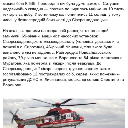
масиві біля КПВВ. Попередня ніч була дуже важкою. Ситуація
надзвичайно складна — пожежа поширилась майже на 10 тисяч
гектарів за добу. У вогняному колі опинились 11 селищ, у тому
числі у безпосередній близькості до Сіверськодонецька.
На жаль, за даними на вчорашній ранок, четверо людей
загинули: 69-річний машиніст насосних установок
Сіверськодонецького міськводоканалу (чоловіка доставили з
пожежі в с. Сиротине), 46-річний лісничий, тіло якого було
виявлено в лісі неподалік с. Райгородка Новоайдарського
району, 79-річна мешканка с. Воронове та 84-річна мешканка с.
Муратове, яка померла в лікарні після евакуації. До
Сіверськодонецької лікарні через отруєння чадним газом
госпіталізовано 12 постраждалих осіб, серед яких: пожежник-
рятувальник ДСНС м. Лисичанськ, мешканці селищ Сиротине та
Воронове.