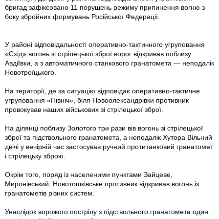
бригад зафіксовано 11 порушень режиму припинення вогню з
боку збройних формувань Російської Федерації.
У районі відповідальності оперативно-тактичного угруповання
«Схід» вогонь зі стрілецької зброї ворог відкривав поблизу
Авдіївки, а з автоматичного станкового гранатомета — неподалік
Новотроїцького.
На території, де за ситуацію відповідає оперативно-тактичне
угруповання «Північ», біля Новоолександрівки противник
провокував наших військових зі стрілецької зброї.
На ділянці поблизу Золотого три рази вів вогонь зі стрілецької
зброї та підствольного гранатомета, а неподалік Хутора Вільний
двічі у вечірній час застосував ручний протитанковий гранатомет
i стрілецьку зброю.
Окрім того, поряд із населеними пунктами Зайцеве,
Миронівський, Новотошківське противник відкривав вогонь із
гранатометів різних систем.
Унаслідок ворожого пострілу з підствольного гранатомета один