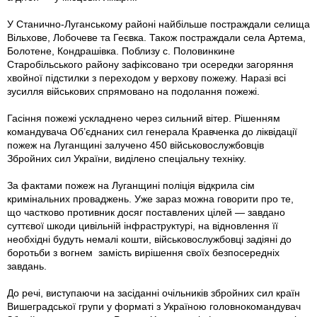
У Станично-Луганському районі найбільше постраждали селища
Вільхове, Лобочеве та Геєвка. Також постраждали села Артема,
Болотене, Кондрашівка. Поблизу с. Половинкине
Старобільського району зафіксовано три осередки загоряння
хвойної підстилки з переходом у верхову пожежу. Наразі всі
зусилля військових спрямовано на подолання пожежі.
Гасіння пожежі ускладнено через сильний вітер. Рішенням
командувача Об’єднаних сил генерала Кравченка до ліквідації
пожеж на Луганщині залучено 450 військовослужбовців
Збройних сил України, виділено спеціальну техніку.
За фактами пожеж на Луганщині поліція відкрила сім
кримінальних проваджень. Уже зараз можна говорити про те,
що частково противник досяг поставлених цілей — завдано
суттєвої шкоди цивільній інфраструктурі, на відновлення її
необхідні будуть немалі кошти, військовослужбовці задіяні до
боротьби з вогнем замість вирішення своїх безпосередніх
завдань.
До речі, виступаючи на засіданні очільників збройних сил країн
Вишеградської групи у форматі з Україною головнокомандувач