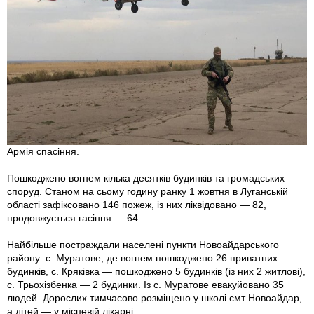
Армія спасіння.
Пошкоджено вогнем кілька десятків будинків та громадських
споруд. Станом на сьому годину ранку 1 жовтня в Луганській
області зафіксовано 146 пожеж, iз них ліквідовано — 82,
продовжується гасіння — 64.
Найбільше постраждали населені пункти Новоайдарського
району: с. Муратове, де вогнем пошкоджено 26 приватних
будинків, с. Кряківка — пошко­джено 5 будинків (iз них 2 житлові),
с. Трьохізбенка — 2 будинки. Із с. Муратове евакуйовано 35
людей. Дорослих тимчасово розміщено у школі смт Новоайдар,
а дітей — у місцевій лікарні.