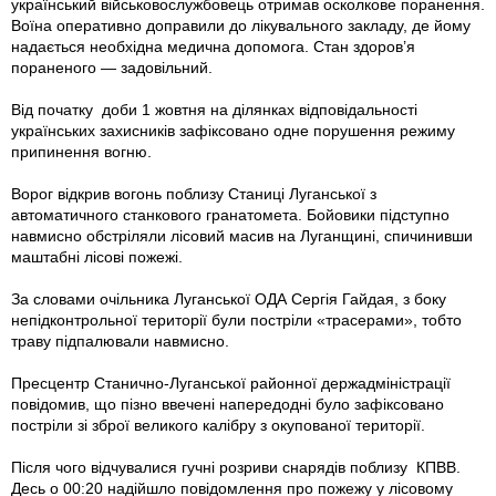
український військовослужбовець отримав осколкове поранення.
Воїна оперативно доправили до лікувального закладу, де йому
надається необхідна медична допомога. Стан здоров’я
пораненого — задовільний.
Від початку доби 1 жовтня на ділянках відповідальності
українських захисників зафіксовано одне порушення режиму
припинення вогню.
Ворог відкрив вогонь поблизу Станиці Луганської з
автоматичного станкового гранатомета. Бойовики підступно
навмисно обстріляли лісовий масив на Луганщині, спичинивши
маштабні лісові пожежі.
За словами очільника Луганської ОДА Сергія Гайдая, з боку
непідконтрольної території були постріли «трасерами», тобто
траву підпалювали навмисно.
Пресцентр Станично-Луганської районної держ­адміністрації
повідомив, що пізно ввечені напередодні було зафіксовано
постріли зі зброї великого калібру з окупованої території.
Після чого відчувалися гучні розриви снарядів поблизу КПВВ.
Десь о 00:20 наді­йшло повідомлення про пожежу у лісовому