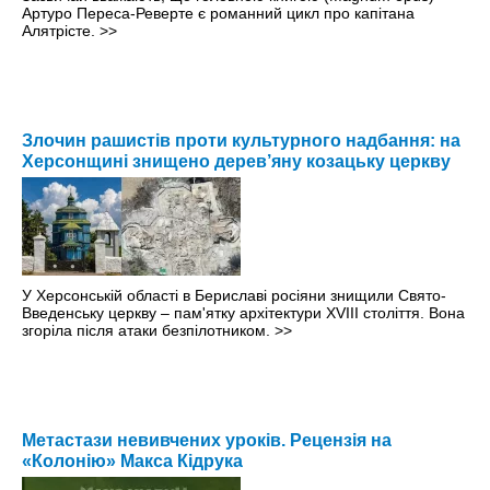
Артуро Переса-Реверте є романний цикл про капітана
Алятрісте.
>>
Злочин рашистів проти культурного надбання: на
Херсонщині знищено дерев’яну козацьку церкву
У Херсонській області в Бериславі росіяни знищили Свято-
Введенську церкву – пам'ятку архітектури XVIII століття. Вона
згоріла після атаки безпілотником.
>>
Метастази невивчених уроків. Рецензія на
«Колонію» Макса Кідрука