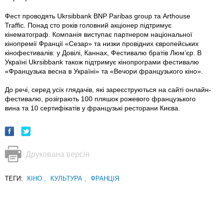
Фест проводять Ukrsibbank BNP Paribas group та Arthouse
Traffic. Понад сто років головний акціонер підтримує
кінематограф. Компанія виступає партнером національної
кінопремії Франції «Сезар» та низки провідних європейських
кінофестивалів: у Довілі, Каннах, Фестивалю братів Люм’єр. В
Україні Ukrsibbank також підтримує кінопрограми фестивалю
«Французька весна в Україні» та «Вечори французького кіно».
До речі, серед усіх глядачів, які зареєструються на сайті онлайн-
фестивалю, розіграють 100 пляшок рожевого французького
вина та 10 сертифікатів у французькі ресторани Києва.
Друкована версія
ТЕГИ:
КІНО
,
КУЛЬТУРА
,
ФРАНЦІЯ