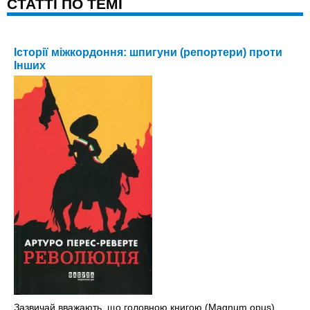
CТАТТІ ПО ТЕМІ
Історії міжкордоння: шпигуни (репортери) проти
Інших
Зазвичай вважають, що головною книгою (Magnum opus)