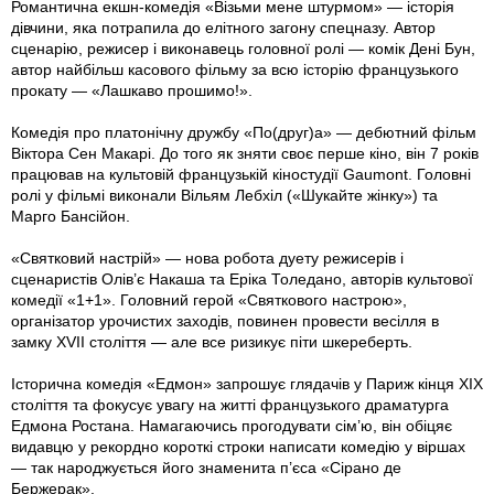
Романтична екшн-комедія «Візьми мене штурмом» — історія
дівчини, яка потрапила до елітного загону спецназу. Автор
сценарію, режисер і виконавець головної ролі — комік Дені Бун,
автор найбільш касового фільму за всю історію французького
прокату — «Лашкаво прошимо!».
Комедія про платонічну дружбу «По(друг)а» — дебютний фільм
Віктора Сен Макарі. До того як зняти своє перше кіно, він 7 років
працював на культовій французькій кіностудії Gaumont. Головні
ролі у фільмі виконали Вільям Лебхіл («Шукайте жінку») та
Марго Бансійон.
«Святковий настрій» — нова робота дуету режисерів і
сценаристів Олів’є Накаша та Еріка Толедано, авторів культової
комедії «1+1». Головний герой «Святкового настрою»,
організатор урочистих заходів, повинен провести весілля в
замку XVII століття — але все ризикує піти шкереберть.
Історична комедія «Едмон» запрошує глядачів у Париж кінця XIX
століття та фокусує увагу на житті французького драматурга
Едмона Ростана. Намагаючись прогодувати сім’ю, він обіцяє
видавцю у рекордно короткі строки написати комедію у віршах
— так народжується його знаменита п’єса «Сірано де
Бержерак».