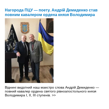
Нагорода ПЦУ — поету. Андрій Демиденко став
повним кавалером ордена князя Володимира
Віднині видатний наш маестро слова Андрій Демиденко —
повний кавалер ордена святого рівноапостольного князя
Володимира І, ІІ, ІІІ ступенів.
>>