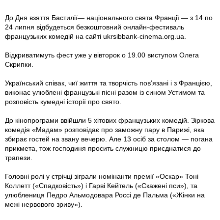
До Дня взяття Бастилії— національного свята Франції — з 14 по
24 липня відбудеться безкоштовний онлайн-фестиваль
французьких комедій на сайті ukrsibbank-cinema.org.ua.
Відкриватимуть фест уже у вівторок о 19.00 виступом Олега
Скрипки.
Український співак, чиї життя та творчість пов’язані і з Францією,
виконає улюблені французькі пісні разом із сином Устимом та
розповість кумедні історії про свято.
До кінопрограми ввійшли 5 хітових французьких комедій. Зіркова
комедія «Мадам» розповідає про заможну пару в Парижі, яка
збирає гостей на звану вечерю. Але 13 осіб за столом — погана
прикмета, тож господиня просить служницю приєднатися до
трапези.
Головні ролі у стрічці зіграли номінанти премії «Оскар» Тоні
Коллетт («Спадковість») і Гарві Кейтель («Скажені пси»), та
улюблениця Педро Альмодовара Россі де Пальма («Жінки на
межі нервового зриву»).