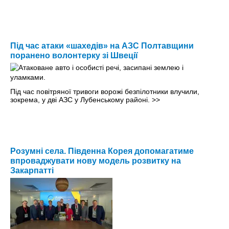
Під час атаки «шахедів» на АЗС Полтавщини
поранено волонтерку зі Швеції
Під час повітряної тривоги ворожі безпілотники влучили,
зокрема, у дві АЗС у Лубенському районі.
>>
Розумні села. Південна Корея допомагатиме
впроваджувати нову модель розвитку на
Закарпатті