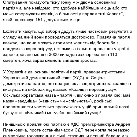
Опитування показують тісну гонку між двома основними
партіями, але невідомо, хто здобуде найбільше місць або хто
може сформувати коаліцію більшості у парламенті Хорватії,
який нараховує 151 депутатське місце.
Експерти кажуть, що вибори дадуть лише частковий результат, з
огляду на який вони проводяться достроково. Правляча партія
вважає, що вони можуть отримати користь від боротьби з
пандемією коронавірусу, оскільки за їхнього правління у країні
зареєстровано менше 3000 випадків захворювання і 110
смертей, хоча зараз кількість випадків зростає.
У Хорватії є дві основні політичні партії: правоцентристський
Хорватський демократичний союз (ХДС) та Соціал-
демократична партія, що працює як лівоцентристська коаліція і
виступає на ви­борах під назвою «Коаліція перезапуску».
Оскільки хорватська назва «партія», включно з правлячою, має
назву «заєдніца» («єдність» чи «спільнота»), російські
пропагандисти частенько пропускають у цій оригінальній назві
букву «є». «Великий і могучій» російський гумор!
Нинішньою правлячою партією є ХДС прем’єр-міністра Андрея
Пленковича, проте останнім часом СДП перемогла переважно
символічне головування в січні, створивши певний баланс між