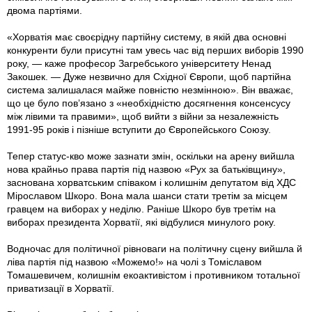
двома партіями.
«Хорватія має своєрідну партійну систему, в якій два основні
конкуренти були присутні там увесь час від перших виборів 1990
року, — каже професор Загребського університету Ненад
Закошек. — Дуже незвично для Східної Європи, щоб партійна
система залишалася майже повністю не­змінною». Він вважає,
що це було пов’язано з «необхідністю досягнення консенсусу
між лівими та правими», щоб вийти з війни за незалежність
1991-95 років і пізніше вступити до Європейського Союзу.
Тепер статус-кво може зазнати змін, оскільки на арену вийшла
нова крайньо права партія під назвою «Рух за батьківщину»,
заснована хорватським співаком i колишнім депутатом від ХДС
Мірославом Шкоро. Вона мала шанси стати третім за місцем
гравцем на виборах у неділю. Раніше Шкоро був третім на
виборах президента Хорватії, які відбулися минулого року.
Водночас для політичної рівноваги на політичну сцену вийшла й
ліва партія під назвою «Можемо!» на чолі з Томіславом
Томашевичем, колишнім екоактивістом i противником тотальної
приватизації в Хорватії.