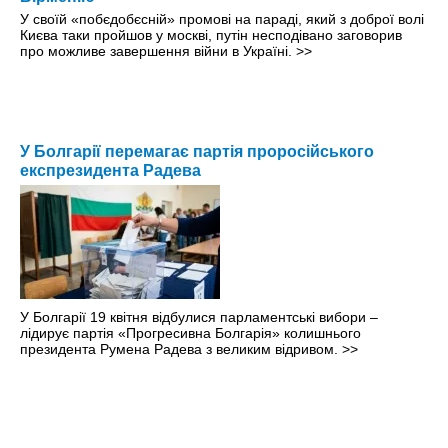
У своїй «побєдобєсній» промові на параді, який з доброї волі
Києва таки пройшов у москві, путін несподівано заговорив
про можливе завершення війни в Україні.
>>
У Болгарії перемагає партія проросійського
експрезидента Радева
У Болгарії 19 квітня відбулися парламентські вибори –
лідирує партія «Прогресивна Болгарія» колишнього
президента Румена Радева з великим відривом.
>>