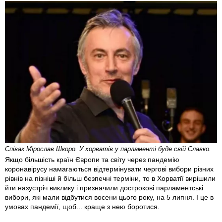
Співак Мірослав Шкоро. У хорватів у парламенті буде свій Славко.
Якщо більшість країн Європи та світу через пандемію
коронавірусу намагаються відтермінувати чергові ви­бори різних
рівнів на пізніші й більш безпечні терміни, то в Хорватії вирішили
йти назустріч виклику і призначили дострокові парламентські
вибори, які мали відбутися восени цього року, на 5 липня. І це в
умовах пандемії, щоб... краще з нею боротися.