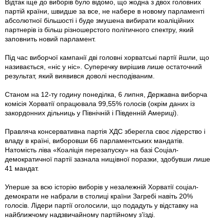
Відтак iще до виборів було відомо, що жодна з двох головних
партій країни, швидше за все, не набере в новому парламенті
абсолютної більшості і буде змушена вибирати коаліційних
партнерів iз більш різношерстого політичного спектру, який
заповнить новий парламент.
Під час виборчої кампанії дві головні хорватські партії йшли, що
називається, «ніс у ніс». Суперечку вирішив лише остаточний
результат, який виявився доволі несподіваним.
Станом на 12-ту годину понеділка, 6 липня, Дер­жавна виборча
комісія Хорватії опрацювала 99,55% голосів (окрім даних iз
закордонних дільниць у Північній і Південній Америцi).
Правляча консервативна партія ХДС зберегла своє лідерство і
владу в країні, виборовши 66 парламентських мандатів.
Натомість ліва «Коаліція перезапуску» на базі Соціал-
демократичної партії зазнала нищівної поразки, здобувши лише
41 мандат.
Уперше за всю історію виборів у незалежній Хорватії соціал-
демократи не набрали в столиці країни Загребі навіть 20%
голосів. Лідери партії оголосили, що подадуть у відставку на
найближчому надзвичайному партійному з’їзді.