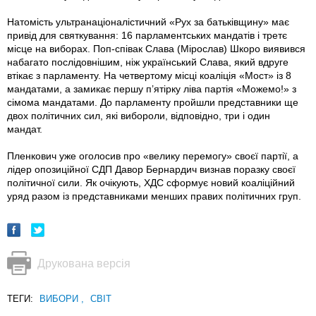
Натомість ультранаціоналістичний «Рух за батьківщину» має
привід для святкування: 16 парламентських мандатів і третє
місце на виборах. Поп-співак Слава (Мірослав) Шкоро виявився
набагато послідовнiшим, ніж український Слава, який вдруге
втікає з парламенту. На четвертому місці коаліція «Мост» iз 8
мандатами, а замикає першу п’ятірку ліва партія «Можемо!» з
сiмома мандатами. До парламенту пройшли представники ще
двох політичних сил, які ви­бороли, відповідно, три і один
мандат.
Пленкович уже оголосив про «велику перемогу» своєї партії, а
лідер опозиційної СДП Давор Бернардич визнав поразку своєї
політичної сили. Як очікують, ХДС сформує новий коаліційний
уряд разом iз представниками менших правих політичних груп.
Друкована версія
ТЕГИ:
ВИБОРИ
,
СВІТ