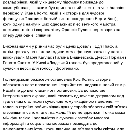
розлад жінки, який у кінцевому підсумку призведе до
самогубства», — таким був оригінальний сюжет La voix humaine
первісно у Жана Кокто, який він створив для чудової
французької актриси бельгійського походження Берти Бові),
коли одну з найгучніших одноактних п’єс великого майстра
поетичного кіно і сюрреалізму Франсіс Пуленк перетворив на
оперу для однієї співачки.
Виконавицями у різний час були Деніз Дюваль і Едіт Піаф, а
потім тривалу на півтори години «телефонну» вокальну партію
виконували Марія Каллас і Галина Вишневська, Джессі Норман і
Рената Скотто. У Києві «Людський голос» був представлений у
сучасній версії для голосу і фортепіано.
Голландський режисер-постановник Кріс Колміс створив
абсолютно нове прочитання і сприйняття, додавши новий вимір
Facetime до цієї класичної постановки. За допомогою
інтерактивного екрана, який служить одночасно дзеркалом над
туалетним столиком і сучасною комунікаційною панеллю, —
головна героїня робить відчайдушну спробу зберегти свій зв’язок
із зовнішнім світом, але, на жаль, їй це не вдається. Тонка межа
між фантазією і реальністю в сучасних засобах масової
інформації та соціальних мережах призводить до
альтернативних істин: коли людина на зв’язку з усім світом, але