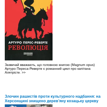
Зазвичай вважають, що головною книгою (Magnum opus)
Артуро Переса-Реверте є романний цикл про капітана
Алятрісте.
>>
Злочин рашистів проти культурного надбання: на
Херсонщині знищено дерев’яну козацьку церкву