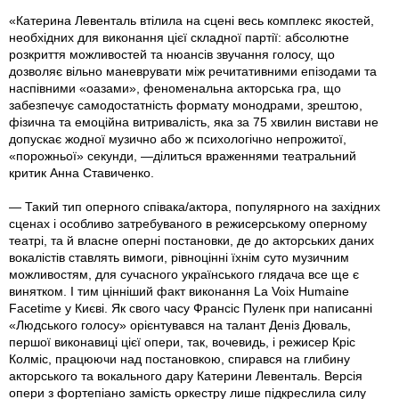
«Катерина Левенталь втілила на сцені весь комплекс якостей,
необхідних для виконання цієї складної партії: абсолютне
розкриття можливостей та нюансів звучання голосу, що
дозволяє вільно маневрувати між речитативними епізодами та
наспівними «оазами», феноменальна акторська гра, що
забезпечує самодостатність формату монодрами, зрештою,
фізична та емоційна витривалість, яка за 75 хвилин вистави не
допускає жодної музично або ж психологічно непрожитої,
«порожньої» секунди, —ділиться враженнями театральний
критик Анна Ставиченко.
— Такий тип оперного співака/актора, популярного на західних
сценах і особливо затребуваного в режисерському оперному
театрі, та й власне оперні постановки, де до акторських даних
вокалістів ставлять вимоги, рівноцінні їхнім суто музичним
можливостям, для сучасного українського глядача все ще є
винятком. І тим цінніший факт виконання La Voix Humaine
Facetime у Києві. Як свого часу Франсіс Пуленк при написанні
«Людського голосу» орієнтувався на талант Деніз Дюваль,
першої виконавиці цієї опери, так, вочевидь, і режисер Кріс
Колміс, працюючи над постановкою, спирався на глибину
акторського та вокального дару Катерини Левенталь. Версія
опери з фортепіано замість оркестру лише підкреслила силу