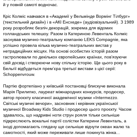
й у повній самоті водночас.
Кріс Колміс навчався в «Академії у Вельмінде Вормінг Тілбург»
(текстильний дизайн) і в «АКІ Енсхеде» (аудіовізуальний). З 1989
року розробляє безліч декорацій, зокрема для відомих
голландських телешоу. Разом iз Катериною Левенталь Колміс
заснував музично-театральну компанію LEKS Compagnie, яка
успішно провела кілька музично-театральних вистав у
нетрадиційних місцях. На основі особистих історій разом
гастролювали по декількох європейських країнах, пов’язуючи
свій досвід і створюючи нову спільну історію. Ще цього року в
Бельгії відбудеться прем’єра третьої вистави з цієї серії:
Schoppenvrouw.
Партію фортепіано у київській постановці блискуче виконала
Марія Прилипко, лауреат міжнародних конкурсів, продюсер,
автор проєкту класичної академічної музики «Intermezzo.
Світські музичні вечори», засновник і керівник української
музичної Broadway Kids Studio і продюсер цього проєкту. Часом
здавалось, що надривні ноти струн рояля тільки сильніше
підкреслюють вокальні партії солістки Катерини Левенталь, а
іноді допомагають глядачу ще сильніше відчути океан жалю та
самотності, який може переживати лише покинута жінка...