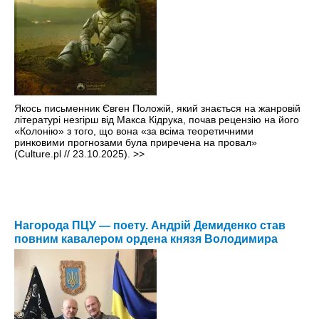
Якось письменник Євген Положій, який знається на жанровій
літературі незгірш від Макса Кідрука, почав рецензію на його
«Колонію» з того, що вона «за всіма теоретичними
ринковими прогнозами була приречена на провал»
(Culture.pl // 23.10.2025).
>>
Нагорода ПЦУ — поету. Андрій Демиденко став
повним кавалером ордена князя Володимира