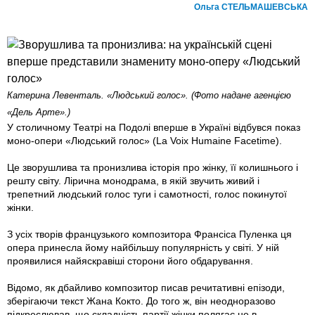
Ольга СТЕЛЬМАШЕВСЬКА
Катерина Левенталь. «Людський голос». (Фото надане агенцією
«Дель Арте».)
У столичному Театрі на Подолі вперше в Україні відбувся показ
моно-опери «Людський голос» (La Voix Humaine Facetime).
Це зворушлива та пронизлива історія про жінку, її колишнього і
решту світу. Лірична монодрама, в якій звучить живий і
трепетний людський голос туги і самотності, голос покинутої
жінки.
З усіх творів французького композитора Франсіса Пуленка ця
опера принесла йому найбільшу популярність у світі. У ній
проявилися найяскравіші сторони його обдарування.
Відомо, як дбайливо композитор писав речитативні епізоди,
зберігаючи текст Жана Кокто. До того ж, він неодноразово
підкреслював, що складність партії жінки полягає не в