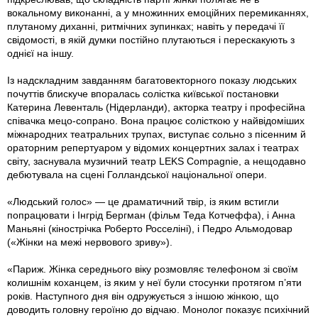
вокальному виконанні, а у множинних емоційних перемиканнях,
плутаному диханні, ритмічних зупинках; навіть у передачі її
свідомості, в якій думки постійно плутаються і перескакують з
однієї на іншу.
Із надскладним завданням багатовекторного показу людських
почуттів блискуче впоралась солістка київської постановки
Катерина Левенталь (Нідерланди), акторка театру і професійна
співачка мецо-сопрано. Вона працює солісткою у найвідоміших
міжнародних театральних трупах, виступає сольно з пісенним й
ораторним репертуаром у відомих концертних залах і театрах
світу, заснувала музичний театр LEKS Compagnie, а нещодавно
дебютувала на сцені Голландської національної опери.
«Людський голос» — це драматичний твір, iз яким встигли
попрацювати і Інгрід Бергман (фільм Теда Котчеффа), і Анна
Маньяні (кінострічка Роберто Росселіні), і Педро Альмодовар
(«Жінки на межі нервового зриву»).
«Париж. Жінка середнього віку розмовляє телефоном зі своїм
колишнім коханцем, iз яким у неї були стосунки протягом п’яти
років. Наступного дня він одружується з іншою жінкою, що
доводить головну героїню до відчаю. Монолог показує психічний