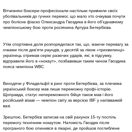
Вітчизняні боксери-професіонали настільки привчили своїх
уболівальників до гучних перемог, що мало хто очікував почути
про болісне фіаско Олександра Гвоздика в його об’єднавчому
чемпіонському бою проти росіянина Артура Бетербієва.
Утім спортивна доля розпорядилася так, що, маючи перевагу за
очками після дев’яти раундів, у десятій за ліком «трихвилинці»
українець отримав серію разючих ударів, які, в підсумку,
відправили його в «нокаут», позбавивши таким чином Гвоздика
пояса чемпіона WBC.
Виходячи у Філадельфії в ринг проти Бетербієва, за плечима
український боксер мав лише переможну профі-історію.
Щоправда, статус непереможного бійця також мав і його
російський візаві — чемпіон світу за версією IBF у напівважкій
вазі.
Зрештою, Бетербієв записав на свій рахунок 15-ту поспіль
перемогу технічним нокаутом. Натомість Гвоздик після
програного бою опинився в лікарні, де пройшов поглиблене