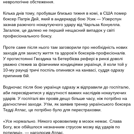
неврологічне обстеження.
Кілька днів тому, пробувши близько тижня в комі, в США помер
боксер Патрік Дей, який в андеркарді бою Усик — Уїзерспун
зазнав разючого нокаутуючого удару від Чарльза Конуелла.
Загалом, це далеко не перший нещасний випадок у світі
професіонального боксу.
Проте саме після нього там заговорили про необхідність нових
заходів для захисту життя та здоров’я боксерів-професіоналів.
У протистоянні Гвоздика та Бетербієва рефері в ринзі доволі
уважно стежив за фізичними кондиціями українця, й коли той у
10-му раунді тричі поспіль опинився на канвасі, суддя одразу
припинив бій.
Водночас після бою українця одразу ж відправили до госпіталю,
аби пересвідчитися у відсутності важких наслідків нокаутуючих
ударів. У госпіталі він провів дещо більше часу, ніж потрібно на
діагностичні заходи. Утім, як заявив тренер українського боксера
Тедді Атлас, це потрібно було для перестраховки.
«Усе нормально. Ніякого крововиливу в мозок немає. Слава
Богу, все обійшлося незначним струсом мозку від ударів по
потилиці», — наголосив Атлас.