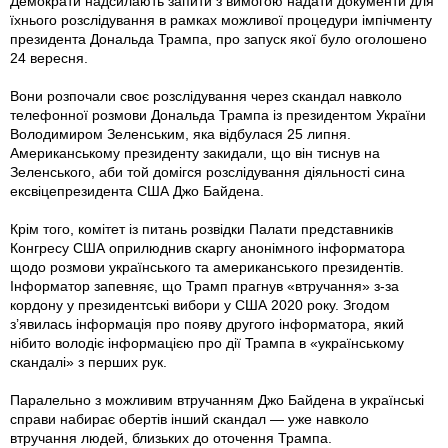
Демократи надсилають запити з вимогою надати документи для
їхнього розслідування в рамках можливої процедури імпічменту
президента Дональда Трампа, про запуск якої було оголошено
24 вересня.
Вони розпочали своє розслідування через скандал навколо
телефонної розмови Дональда Трампа із президентом України
Володимиром Зеленським, яка відбулася 25 липня.
Американському президенту закидали, що він тиснув на
Зеленського, аби той домігся розслідування діяльності сина
ексвіцепрезидента США Джо Байдена.
Крім того, комітет iз питань розвідки Палати представників
Конгресу США оприлюднив скаргу анонімного інформатора
щодо розмови українського та американського президентів.
Інформатор запевняє, що Трамп прагнув «втручання» з-за
кордону у президентські вибори у США 2020 року. Згодом
з’явилась інформація про появу другого інформатора, який
нібито володіє інформацією про дії Трампа в «українському
скандалі» з перших рук.
Паралельно з можливим втручанням Джо Байдена в українські
справи набирає обертів інший скандал — уже навколо
втручання людей, близьких до оточення Трампа.