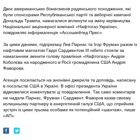
Двоє американських бізнесменів радянського походження, які
були спонсорами Республіканської партії та виборчої кампанії
Дональда Трампа, намагалися вплинути на зміну керівництва
Національної акціонерної компанії «Нафтогаз України»,
повідомляє інформагенція «Ассошiейтед Прес».
За цими даними, підприємці Лев Парнас та Ігор Фруман разом із
нафтовим магнатом Гаррі Сарджентом III нібито стояли за
намаганням змінити голову правління «Нафтогазу» Андрія
Коболєва на народженого в Росії громадянина США Андрія
Фаворова.
Aгенція посилається на анонімні джерела та доповідь, написану
в посольстві США в Україні. В офісі президента України
відмовилися коментувати ці повідомлення. Так само коментарів
не надали Парнас, Фруман i Сарджент. Фаворов казав своєму
колишньому партнеру в енергетичній галузі США, що сприйняв
зустріч із цими трьома особами як потенційний «шантаж», пише
«АП».