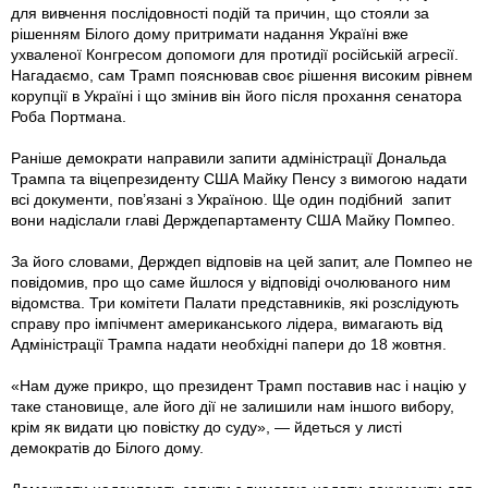
для вивчення послідовності подій та причин, що стояли за
рішенням Білого дому притримати надання Україні вже
ухваленої Конгресом допомоги для протидії російській агресії.
Нагадаємо, сам Трамп пояснював своє рішення високим рівнем
корупції в Україні і що змінив він його після прохання сенатора
Роба Портмана.
Раніше демократи направили запити адміністрації Дональда
Трампа та віцепрезиденту США Майку Пенсу з вимогою надати
всі документи, пов’язані з Україною. Ще один подібний запит
вони надіслали главі Держдепартаменту США Майку Помпео.
За його словами, Держдеп відповів на цей запит, але Помпео не
повідомив, про що саме йшлося у відповіді очолюваного ним
відомства. Три комітети Палати представників, які розслідують
справу про імпічмент американського лідера, вимагають від
Адміністрації Трампа надати необхідні папери до 18 жовтня.
«Нам дуже прикро, що президент Трамп поставив нас і націю у
таке становище, але його дії не залишили нам іншого вибору,
крім як видати цю повістку до суду», — йдеться у листі
демократів до Білого дому.