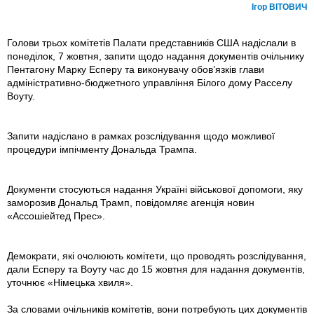
Ігор ВІТОВИЧ
Голови трьох комітетів Палати представників США надіслали в
понеділок, 7 жовтня, запити щодо надання документів очільнику
Пентагону Марку Есперу та виконувачу обов’язків глави
адміністративно-бюджетного управління Білого дому Расселу
Воуту.
Запити надіслано в рамках розслідування щодо можливої
процедури імпічменту Дональда Трампа.
Документи стосуються надання Україні військової допомоги, яку
заморозив Дональд Трамп, повідомляє агенція новин
«Ассошiейтед Прес».
Демократи, які очолюють комітети, що проводять розслідування,
дали Есперу та Воуту час до 15 жовтня для надання документів,
уточнює «Німецька хвиля».
За словами очільників комітетів, вони потребують цих документів