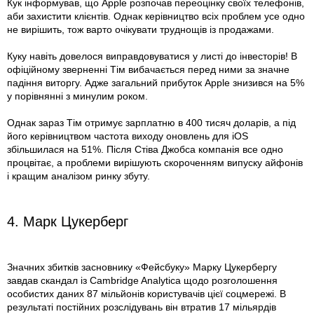
Кук інформував, що Apple розпочав переоцінку своїх телефонів,
аби захистити клієнтів. Однак керівництво всіх проблем усе одно
не вирішить, тож варто очікувати труднощів із продажами.
Куку навіть довелося ви­правдовуватися у листі до інвесторів! В
офіційному зверненні Тім вибачається перед ними за значне
падіння виторгу. Адже загальний прибуток Apple знизився на 5%
у порівнянні з минулим роком.
Однак зараз Тім отримує зар­платню в 400 тисяч доларів, а під
його керівництвом частота виходу оновлень для iOS
збільшилася на 51%. Після Стіва Джобса компанія все одно
процвітає, а проблеми вирішують скороченням випуску айфонів
і кращим аналізом ринку збуту.
4. Марк Цукерберг
Значних збитків засновнику «Фейсбуку» Марку Цукербергу
завдав скандал із Cambridge Analytica щодо розголошення
особистих даних 87 мільйонів користувачів цієї соцмережі. В
результаті постійних розслідувань він втратив 17 мільярдів