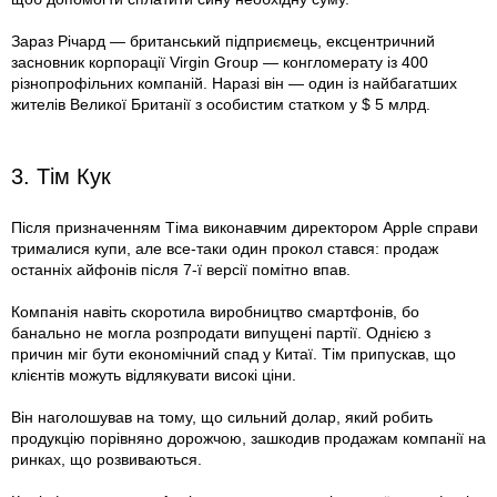
Зараз Річард — британський підприємець, ексцентричний
засновник корпорації Virgin Group — конгломерату із 400
різнопрофільних компаній. Наразі він — один із найбагатших
жителів Великої Британії з особистим статком у $ 5 млрд.
3. Тім Кук
Після призначенням Тіма виконавчим директором Apple справи
трималися купи, але все-таки один прокол стався: продаж
останніх айфонів після 7-ї версії помітно впав.
Компанія навіть скоротила виробництво смартфонів, бо
банально не могла розпродати випущені партії. Однією з
причин міг бути економічний спад у Китаї. Тім припускав, що
клієнтів можуть відлякувати високі ціни.
Він наголошував на тому, що сильний долар, який робить
продукцію порівняно дорожчою, зашкодив продажам компанії на
ринках, що розвиваються.