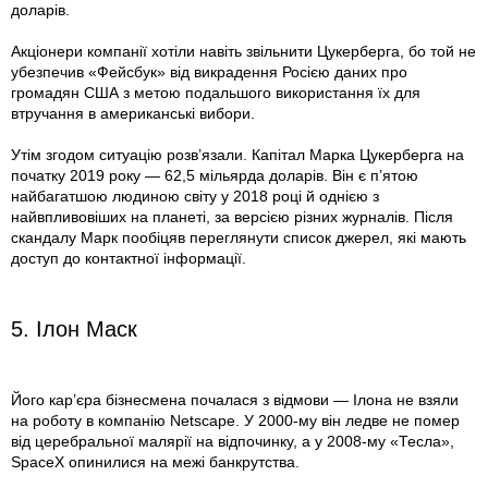
доларів.
Акціонери компанії хотіли навіть звільнити Цукерберга, бо той не
убезпечив «Фейсбук» від викрадення Росією даних про
громадян США з метою подальшого використання їх для
втручання в американські ви­бори.
Утім згодом ситуацію розв’язали. Капітал Марка Цукерберга на
початку 2019 року — 62,5 мільярда доларів. Він є п’ятою
найбагатшою людиною світу у 2018 році й однією з
найвпливовіших на планеті, за версією різних журналів. Після
скандалу Марк пообіцяв переглянути список джерел, які мають
доступ до контактної інформації.
5. Ілон Маск
Його кар’єра бізнесмена почалася з відмови — Ілона не взяли
на роботу в компанію Netscape. У 2000-му він ледве не помер
від церебральної малярії на відпочинку, а у 2008-му «Тесла»,
SpaceX опинилися на межі банкрутства.