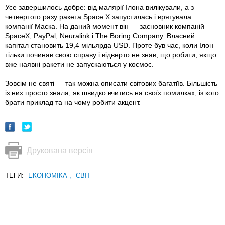
Усе завершилось добре: від малярії Ілона вилікували, а з
четвертого разу ракета Space X запустилась і врятувала
компанії Маска. На даний момент він — засновник компаній
SpaceX, PayPal, Neuralink і The Boring Company. Власний
капітал становить 19,4 мільярда USD. Проте був час, коли Ілон
тільки починав свою справу і відверто не знав, що робити, якщо
вже наявні ракети не запускаються у космос.
Зовсім не святі — так можна описати світових багатіїв. Більшість
із них просто знала, як швидко вчитись на своїх помилках, із кого
брати приклад та на чому робити акцент.
Друкована версія
ТЕГИ:
ЕКОНОМІКА
,
СВІТ