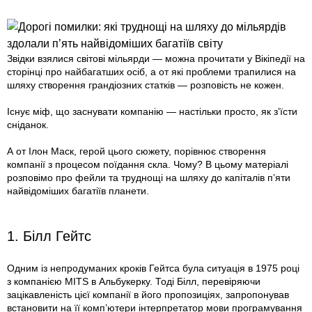
Звідки взялися світові мільярди — можна прочитати у Вікіпедії на
сторінці про найбагатших осіб, а от які проблеми трапилися на
шляху створення грандіозних статків — розповість не кожен.
Існує міф, що заснувати компанію — настільки просто, як з’їсти
сніданок.
А от Ілон Маск, герой цього сюжету, порівнює створення
компанії з процесом поїдання скла. Чому? В цьому матеріалі
розповімо про фейли та труднощі на шляху до капіталів п’яти
найвідоміших багатіїв планети.
1. Білл Гейтс
Одним із непродуманих кроків Гейтса була ситуація в 1975 році
з компанією MITS в Альбукерку. Тоді Білл, перевіряючи
зацікавленість цієї компанії в його пропозиціях, запропонував
встановити на її комп’ютери інтерпретатор мови програмування