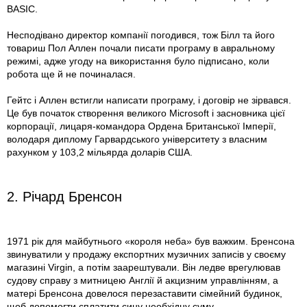
BASIC.
Несподівано директор компанії погодився, тож Білл та його
товариш Пол Аллен почали писати програму в авральному
режимі, адже угоду на використання було підписано, коли
робота ще й не починалася.
Гейтс і Аллен встигли написати програму, і договір не зірвався.
Це був початок створення великого Microsoft і засновника цієї
корпорації, лицаря-командора Ордена Британської Імперії,
володаря диплому Гарвардського університету з власним
рахунком у 103,2 мільярда доларів США.
2. Річард Бренсон
1971 рік для майбутнього «короля неба» був важким. Бренсона
звинуватили у продажу експортних музичних записів у своєму
магазині Virgin, а потім заарештували. Він ледве врегулював
судову справу з митницею Англії й акцизним управлінням, а
матері Бренсона довелося перезаставити сімейний будинок,
щоб допомогти сплатити сину необхідну суму.