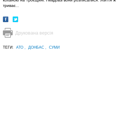
коханою на Троєщині. Невдовзі вони розписалися. Життя ж
триває...
Друкована версія
ТЕГИ:
АТО
,
ДОНБАС
,
СУМИ