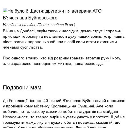
На війні як на війні. (Фото з сайта lb.ua.)
Війна на Донбасі, окрім тяжких наслідків, демонструє і справжні
приклади героїзму та незламності духу наших воїнів, котрі навіть
після важких поранень знайшли в собі сили стати активними
членами суспільства.
Про одного з таких, хто від розриву гранати втратив руку і ногу,
але зараз живе повноцінним життям, наша розповідь.
Подзвони мамі
До Революції гідності 40-річний В’ячеслав Буйновський проживав
у провінційному містечку Кролевець на Сумщині. Але коли
побачив по телевізору жахливе побиття студентів на майдані
Незалежності, то твердо вирішив узяти участь у протесті. Щоб не
травмувати маму, яку він дуже любить і поважає, сказав їй, що
поїде у Київ на прибуткову «халтуру». Деякий час вони