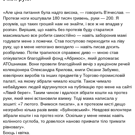
«Але ціна питання була надто висока, — говорить В’ячеслав. —
Протези ноги коштували 180 тисяч гривень, руки — 200. Я
розумів, що таких грошей нам не знайти, і все ж не впадав у
розпач. Вирішив, що навіть без протезів буду старатися
максимально все робити самостійно — навіть заборонив мамі
годувати мене з ложечки. Став поступово переходити на ліву
руку, що в мене непогано виходило — навіть писав досить
розбірливо. Потім трапилося справжнє диво — мною став
опікуватися благодійний фонд «Абрикос», який допомагає
АТОшникам. Вони провели благодійний вечір з аукціоном речей
колекціонера Олександра Крилова, книги Оксани Забужко,
ювелірних виробів та інших предметів у Торгово-промисловій
палаті, на якому зібрали чимало коштів. Також чимало
небайдужих людей відгукнулося на публікацію про мене на сайті
«Лівий берег». Таким чином і вдалося зібрати кошти на протез
руки, який мені встановили взимку. Тоді мама написала у
зошиті: «7 лютого. Вчимося писати», а я протезом кисті дещо
незграбно кілька разів вивів: «Буйновський». Невдовзі волонтери
зібрали кошти і на протез ноги. Оскільки у мене немає навіть
колінного суглоба, то довелося наново привчати тіло тримати
рівновагу».
Боєць i квiтка.