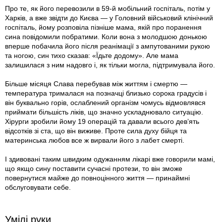
Про те, як його перевозили в 59-й мобільний госпіталь, потім у
Харків, а вже звідти до Києва — у Головний військовий клінічний
госпіталь, йому розповіла пізніше мама, якій про поранення
сина повідомили побратими. Коли вона з молодшою донькою
вперше побачила його після реанімації з ампутованими рукою
та ногою, син тихо сказав: «Їдьте додому». Але мама
залишилася з ним надовго і, як тільки могла, підтримувала його.
Більше місяця Слава перебував між життям і смертю —
температура трималася на позначці близько сорока градусів і
він буквально горів, ослаблений організм чомусь відмовлявся
приймати більшість ліків, що значно ускладнювало ситуацію.
Хірурги зробили йому 19 операцій та давали всього дев’ять
відсотків зі ста, що він виживе. Проте сила духу бійця та
материнська любов все ж вирвали його з лабет смерті.
І здивовані таким швидким одужанням лікарі вже говорили мамі,
що якщо сину поставити сучасні протези, то він зможе
повернутися майже до повноцінного життя — принаймні
обслуговувати себе.
Умілі руки