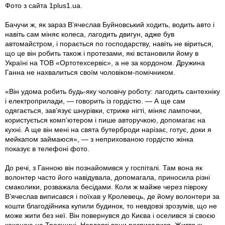
Фото з сайта 1plus1.ua.
Бачучи ж, як зараз В’ячеслав Буйновський ходить, водить авто і
навіть сам міняє колеса, лагодить двигун, адже був
автомайстром, i порається по господарству, навіть не віриться,
що це він робить також і протезами, які встановили йому в
Україні на ТОВ «Ортотехсервіс», а не за кордоном. Дружина
Ганна не нахвалиться своїм чоловіком-помічником.
«Він удома робить будь-яку чоловічу роботу: лагодить сантехніку
і електроприлади, — говорить iз гордістю. — А ще сам
одягається, зав’язує шнурівки, стриже нігті, міняє лампочки,
користується комп’ютером і пише авторучкою, допомагає на
кухні. А ще він мені на свята бутерброди нарізає, готує, доки я
мейкапом займаюся», — з неприхованою гордістю жінка
показує в телефоні фото.
До речі, з Ганною він познайомився у госпіталі. Там вона як
волонтер часто його навідувала, допомагала, приносила різні
смаколики, розважала бесідами. Коли ж майже через півроку
В’ячеслав виписався і поїхав у Кролевець, де йому волонтери за
кошти благодійника купили будинок, то невдовзі зрозумів, що не
може жити без неї. Він повернувся до Києва і оселився зі своєю