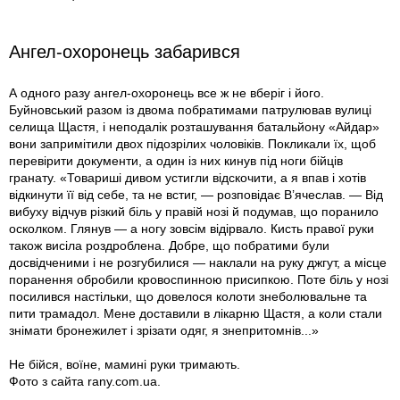
Ангел-охоронець забарився
А одного разу ангел-охоронець все ж не вберіг і його.
Буйновський разом із двома побратимами патрулював вулиці
селища Щастя, і неподалік розташування батальйону «Айдар»
вони запримітили двох підо­зрілих чоловіків. Покликали їх, щоб
перевірити документи, а один із них кинув під ноги бійців
гранату. «Товариші дивом устигли відскочити, а я впав і хотів
відкинути її від себе, та не встиг, — розповідає В’ячеслав. — Від
вибуху відчув різкий біль у правій нозі й подумав, що поранило
осколком. Глянув — а ногу зовсім відірвало. Кисть правої руки
також висіла роздроблена. Добре, що побратими були
досвідченими і не розгубилися — наклали на руку джгут, а місце
поранення обробили кровоспинною присипкою. Поте біль у нозі
посилився настільки, що довелося колоти знеболювальне та
пити трамадол. Мене доставили в лікарню Щастя, а коли стали
знімати бронежилет і зрізати одяг, я знепритомнiв...»
Не бійся, воїне, мамині руки тримають.
Фото з сайта rany.com.ua.