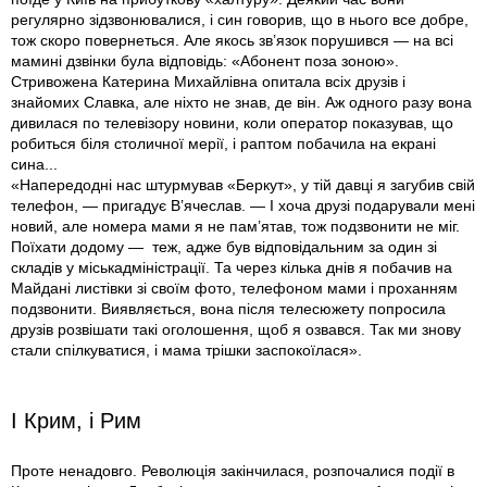
регулярно зідзвонювалися, і син говорив, що в нього все добре,
тож скоро повернеться. Але якось зв’язок порушився — на всі
мамині дзвінки була відповідь: «Абонент поза зоною».
Стривожена Катерина Михайлівна опитала всіх друзів і
знайомих Славка, але ніхто не знав, де він. Аж одного разу вона
дивилася по телевізору новини, коли оператор показував, що
робиться біля столичної мерії, і раптом побачила на екрані
сина...
«Напередодні нас штурмував «Беркут», у тій давці я загубив свій
телефон, — пригадує В’ячеслав. — І хоча друзі подарували мені
новий, але номера мами я не пам’ятав, тож подзвонити не міг.
Поїхати додому — теж, адже був відповідальним за один зi
складів у міськадміністрації. Та через кілька днів я побачив на
Майдані листівки зі своїм фото, телефоном мами і проханням
подзвонити. Виявляється, вона після телесюжету попросила
друзів розвішати такі оголошення, щоб я озвався. Так ми знову
стали спілкуватися, і мама трішки заспокоїлася».
І Крим, і Рим
Проте ненадовго. Революція закінчилася, розпочалися події в