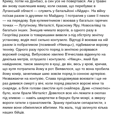
Криму, потім на Донбасі, а син усе не повертався. Аж у травні
він знову ошелешив маму, коли сказав, що перебуває в
Луганській області — служить у батальйоні «Айдар». На війну
поїхав разом із друзями по Майдану. І потрапив у саме її пекло
— на передову. Був кулеметником і воював у багатьох гарячих
точках — Лутугіному, Металісті, Красному Яру, Новоселівці та
багатьох інших. Знищив чимало ворогів, а одного разу в
Георгіївці разом із товаришами вивели з-під обстрілу зенітну
установку, водія якої сильно контузило. Відтоді й воював на ній
разом із побратимом (позивний «Німець»), підбиваючи ворожу
техніку. Одного разу просто поряд із зеніткою розірвався
ворожий снаряд. Вибуховою хвилею В’ячеслава відкинуло на
декілька метрів, оглушило і контузило. «Німця», який був
навідником, також закинуло в кущі, де він, весь у крові, кричав,
що куля потрапила йому в рот. Виявилося, що то вона пробила
йому комір, зачепивши шию зовсім поряд із сонною артерією.
Незважаючи на контузію, Слава продовжував воювати і ще не
раз дивився смерті у вічі, коли поряд рвалися ворожі міни та
снаряди, а біля голови свистіли кулі снайпера. Дуже «спекотно»
було, коли брали Металіст. Довелося всю ніч лежати в окопах
під зливою — навіть шкарпетки в берцях були мокрі, а зверху
вороги гатили з гранатометів. Зранку приїхали сепаратисти, з
якими вони обмінялися вбитими. На жаль, тоді загинуло кілька
наших бійців.