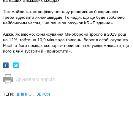
на наших військових складах.
Тож майже катастрофічну нестачу реактивних боєприпасів
треба відновити якнайшвидше. І є надія, що це буде зроблено
найближчим часом, i не лише за рахунок КБ «Південне».
Адже, як відомо, фінансування Міноборони зросло в 2019 році
на 12%, тобто на 10,9 мільярда гривень. Ворог в особі окупанта
Росії та його посіпак «сепарів» повинен чітко усвідомлювати, що
його є чим зустріти й «пригостити».
Друкована версія
ТЕГИ:
ДНІПРО
,
ЗБРОЯ