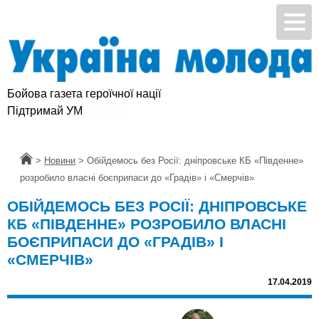
Бойова газета героїчної нації
Підтримай УМ
Головна
>
Новини
>
Обійдемось без Росії: дніпровське КБ «Південне»
розробило власні боєприпаси до «Градів» i «Смерчів»
ОБІЙДЕМОСЬ БЕЗ РОСІЇ: ДНІПРОВСЬКЕ
КБ «ПІВДЕННЕ» РОЗРОБИЛО ВЛАСНІ
БОЄПРИПАСИ ДО «ГРАДІВ» I
«СМЕРЧІВ»
17.04.2019