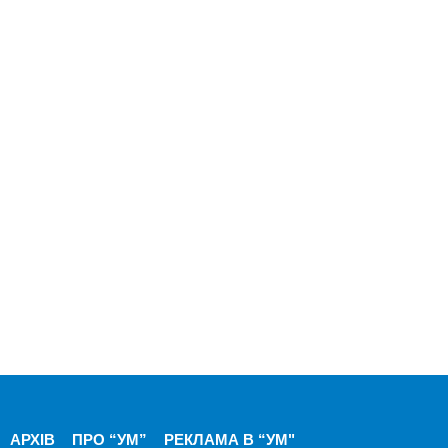
АРХІВ
ПРО “УМ”
РЕКЛАМА В “УМ"