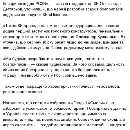
боєприпасів для РСЗВ», — сказав гендиректор КБ Олександр
Дегтярьов, уточнивши, що наразі розробка зразків боєприпасів
ведеться за рахунок КБ «Південне».
«Також КБ проведе наземне і льотне відпрацювання зразка», —
додав перший заступник головного конструктора, генеральний
директор iз системного проектування Олександр Кушнарьов. Він
уточнив, що серійну збірку ракет, якщо до неї дійде, швидше за
все, здійснюватимуть на Павлоградському механічному заводі.
«Ми будемо розробляти корпуси двигунів, елементів
боєприпасів», — сказав Кушнарьов. За його словами, дальність
вітчизняних боєприпасiв у порівнянні з боєприпасами для
«Граду», які виробляють у Росії, збільшено вдвічі.
Також буде покращено характеристики точності, керованості,
розсіювання осколків.
Нагадаємо, що системи озброєння «Град» i «Смерч» є на
озброєнні в української та російської армій. І боєприпасів до них
в Україні недостатньо не лише через те, що чимало їх
використали під час повномасштабних бойових дій на сході, а й
через халатність — згадаймо неодноразові масштабні інциденти