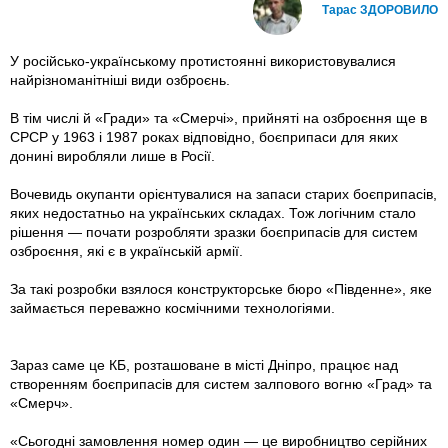
Тарас ЗДОРОВИЛО
У російсько-українському протистоянні використовувалися
найрізноманітніші види озброєнь.
В тім числі й «Гради» та «Смерчі», прийняті на озброєння ще в
СРСР у 1963 і 1987 роках відповідно, боєприпаси для яких
донині виробляли лише в Росії.
Вочевидь окупанти орієнтувалися на запаси старих боєприпасів,
яких недостатньо на українських складах. Тож логічним стало
рішення — почати розробляти зразки боєприпасів для систем
озброєння, які є в українській армії.
За такі розробки взялося конструкторське бюро «Південне», яке
займається переважно космічними технологіями.
Зараз саме це КБ, розташоване в місті Дніпро, працює над
створенням боєприпасів для систем залпового вогню «Град» та
«Смерч».
«Сьогодні замовлення номер один — це виробництво серійних