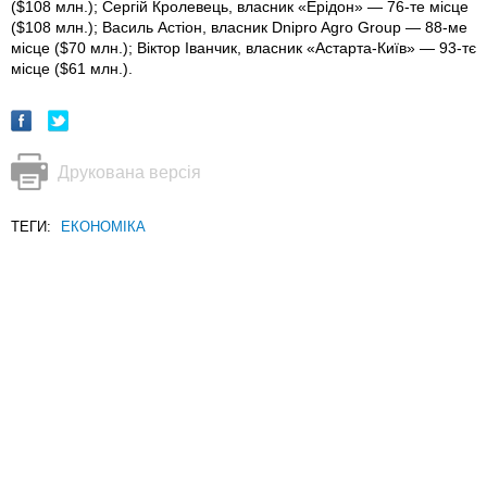
($108 млн.); Сергій Кролевець, власник «Ерідон» — 76-те місце
($108 млн.); Василь Астіон, власник Dnipro Agro Group — 88-ме
місце ($70 млн.); Віктор Іванчик, власник «Астарта-Київ» — 93-тє
місце ($61 млн.).
Друкована версія
ТЕГИ:
ЕКОНОМІКА