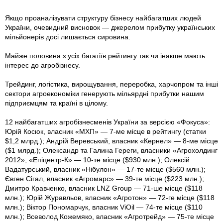
Якщо проаналізувати структуру бізнесу найбагатших людей
України, очевидний висновок — джерелом прибутку українських
мільйонерів досі лишається сировина.
Майже половина з усіх багатіїв рейтингу так чи інакше мають
інтерес до агробізнесу.
Трейдинг, логістика, вирощування, переробка, харчопром та інші
сектори агроекономіки генерують мільярдні прибутки нашим
підприємцям та країні в цілому.
12 найбагатших агробізнесменів України за версією «Фокуса»:
Юрій Косюк, власник «МХП» — 7-ме місце в рейтингу (статки
$1,2 млрд.); Андрій Веревський, власник «Кернел» — 8-ме місце
($1 млрд.); Олександр та Галина Гереги, власники «Агрохолдинг
2012», «Епіцентр-К» — 10-те місце ($930 млн.); Олексій
Вадатурський, власник «Нібулон» — 17-те місце ($560 млн.);
Євген Сігал, власник «Агромарс» — 39-те місце ($223 млн.);
Дмитро Кравченко, власник LNZ Group — 71-ше місце ($118
млн.); Юрій Журавльов, власник «Агротон» — 72-ге місце ($118
млн.); Віктор Пономарчук, власник ViOil — 74-те місце ($110
млн.); Всеволод Кожемяко, власник «Агротрейд» — 75-те місце