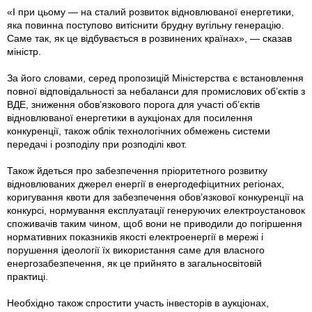
«І при цьому — на сталий розвиток відновлюваної енергетики,
яка повинна поступово витіснити брудну вугільну генерацію.
Саме так, як це відбувається в розвинених країнах», — сказав
міністр.
За його словами, серед пропозицій Міністерства є встановлення
повної відповідальності за небаланси для промислових об’єктів з
ВДЕ, зниження обов’язкового порога для участі об’єктів
відновлюваної енергетики в аукціонах для посилення
конкуренції, також облік технологічних обмежень системи
передачі і розподілу при розподілі квот.
Також йдеться про забезпечення пріоритетного розвитку
відновлюваних джерел енергії в енергодефіцитних регіонах,
коригування квоти для забезпечення обов’язкової конкуренції на
конкурсі, нормування експлуатації генеруючих електроустановок
споживачів таким чином, щоб вони не приводили до погіршення
нормативних показників якості електроенергії в мережі і
порушення ідеології їх використання саме для власного
енергозабезпечення, як це прийнято в загальносвітовій
практиці.
Необхідно також спростити участь інвесторів в аукціонах,