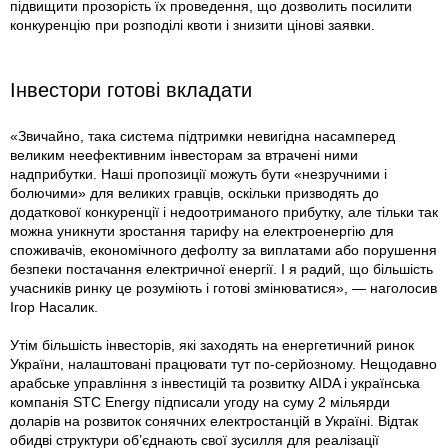
підвищити прозорість їх проведення, що дозволить посилити
конкуренцію при розподілі квоти і знизити цінові заявки.
Інвестори готові вкладати
«Звичайно, така система підтримки невигідна насамперед
великим неефективним інвесторам за втрачені ними
надприбутки. Наші пропозиції можуть бути «незручними і
болючими» для великих гравців, оскільки призводять до
додаткової конкуренції і недоотриманого прибутку, але тільки так
можна уникнути зростання тарифу на електроенергію для
споживачів, економічного дефолту за виплатами або порушення
безпеки постачання електричної енергії. І я радий, що більшість
учасників ринку це розуміють і готові змінюватися», — наголосив
Ігор Насалик.
Утім більшість інвесторів, які заходять на енергетичний ринок
України, налаштовані працювати тут по-серйозному. Нещодавно
арабське управління з інвестицій та розвитку AIDA і українська
компанія STC Energy підписали угоду на суму 2 мільярди
доларів на розвиток сонячних електростанцій в Україні. Відтак
обидві структури об’єднають свої зусилля для реалізації