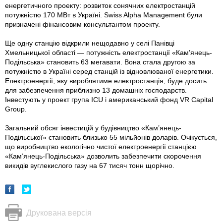
енергетичного проекту: розвиток сонячних електростанцій
потужністю 170 МВт в Україні. Swiss Alpha Management були
призначені фінансовим консультантом проекту.
Ще одну станцію відкрили нещодавно у селі Панівці
Хмельницької області — потужність електростанції «Кам’янець-
Подільська» становить 63 мегавати. Вона стала другою за
потужністю в Україні серед станцій із відновлюваної енергетики.
Електроенергії, яку вироблятиме електростанція, буде досить
для забезпечення приблизно 13 домашніх господарств.
Інвестують у проект група ICU і американський фонд VR Capital
Group.
Загальний обсяг інвестицій у будівництво «Кам’янець-
Подільської» становить близько 55 мільйонів доларів. Очікується,
що виробництво екологічно чистої електроенергії станцією
«Кам’янець-Подільська» дозволить забезпечити скорочення
викидів вуглекислого газу на 67 тисяч тонн щорічно.
Друкована версія