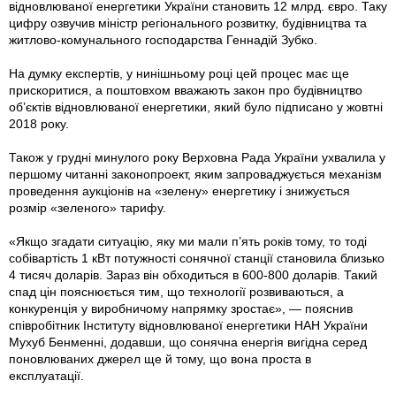
відновлюваної енергетики України становить 12 млрд. євро. Таку
цифру озвучив міністр регіонального розвитку, будівництва та
житлово-комунального господарства Геннадій Зубко.
На думку експертів, у нинішньому році цей процес має ще
прискоритися, а поштовхом вважають закон про будівництво
об’єктів відновлюваної енергетики, який було підписано у жовтні
2018 року.
Також у грудні минулого року Верховна Рада України ухвалила у
першому читанні законопроект, яким запроваджується механізм
проведення аукціонів на «зелену» енергетику і знижується
розмір «зеленого» тарифу.
«Якщо згадати ситуацію, яку ми мали п’ять років тому, то тоді
собівартість 1 кВт потужності сонячної станції становила близько
4 тисяч доларів. Зараз він обходиться в 600-800 доларів. Такий
спад цін пояснюється тим, що технології розвиваються, а
конкуренція у виробничому напрямку зростає», — пояснив
співробітник Інституту відновлюваної енергетики НАН України
Мухуб Бенменні, додавши, що сонячна енергія вигідна серед
поновлюваних джерел ще й тому, що вона проста в
експлуатації.