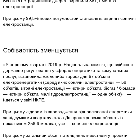
Всього з нетрадиційних джерел виробили 861,1 мегават
електроенергії.
При цьому 99,5% нових потужностей становлять вітряні і сонячні
електростанції.
Собівартість зменшується
«У першому кварталі 2019 р. Національна комісія, що здійснює
державне регулювання у сферах енергетики та комунальних
послуг, встановила «зелений» тариф для 67 об’єктів
електроенергетики (серед яких сонячні електростанції — 58
об’єктів, вітряні електростанції — чотири об’єкти, біогаз / біомаса
— чотири об’єкти, малі гідроелектростанції — один об’єкт)», —
йдеться у звіті НКРЕ.
При цьо­му лідером із впровадження відновлюваної енергетики
за підсумками кварталу стала Дніпропетровська область із
показником 258,6 мегават, усе — сонячні електростанції.
При цьому загальний обсяг потенційних інвестицій у проекти