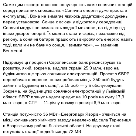
Саме цим експерт пояснює популярність саме сонячних станцій
серед приватних споживачів. «Сонячна енергія дуже проста в
експлуатації. Вона не вимагає якихось додаткових досліджень
перед установкою. Сонце є всюди у відкритому середовищі.
Сонячні модулі не вимагають жодної механіки, на відміну від
інших джерел енергії. Їх можна ставити скрізь, незалежно від
регіону, а сонячні батареї працюють і виробляють енергію навіть
тоді, коли ми не бачимо сонця, і взимку теж», — зазначив
Бенменні.
Підтримує ці процеси і Європейський банк реконструкції та
розвитку, який, зокрема, виділив Україні 25,9 млн. євро на
будівництво ще трьох сонячних електростанцій. Проект з ЄБРР
передбачає створення нових робочих місць: 350 осіб будуть
зайняті в будівництві станції, а 15 осіб — у її обслуговуванні.
Зокрема, на будівництво сонячної електростанції у Львівській
області ЄБРР планує надати кредит на 10 років на суму 17,3
млн. євро, а CTF — 11-річну позику в розмірі 6,9 млн. євро.
Станція потужністю 36 МВт «Енергопарк Яворів» з’явиться на
місці колишнього хімічного заводу недалеко від села Терновиця
в Яворівському районі Львівської області. На другому етапі
потужність станції подвоїться до 72 МВт.