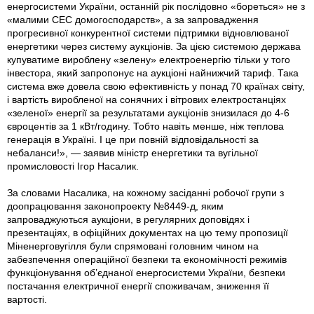
енергосистеми України, останній рік послідовно «бореться» не з
«малими СЕС домогосподарств», а за запровадження
прогресивної конкурентної системи підтримки відновлюваної
енергетики через систему аукціонів. За цією системою держава
купуватиме вироблену «зелену» електроенергію тільки у того
інвестора, який запропонує на аукціоні найнижчий тариф. Така
система вже довела свою ефективність у понад 70 країнах світу,
і вартість виробленої на сонячних і вітрових електростанціях
«зеленої» енергії за результатами аукціонів знизилася до 4-6
євроцентів за 1 кВт/годину. Тобто навіть менше, ніж теплова
генерація в Україні. І це при повній відповідальності за
небаланси!», — заявив міністр енергетики та вугільної
промисловості Ігор Насалик.
За словами Насалика, на кожному засіданні робочої групи з
доопрацювання законопроекту №8449-д, яким
запроваджуються аукціони, в регулярних доповідях і
презентаціях, в офіційних документах на цю тему пропозиції
Міненерговугілля були спрямовані головним чином на
забезпечення операційної безпеки та економічності режимів
функціонування об’єднаної енергосистеми України, безпеки
постачання електричної енергії споживачам, зниження її
вартості.