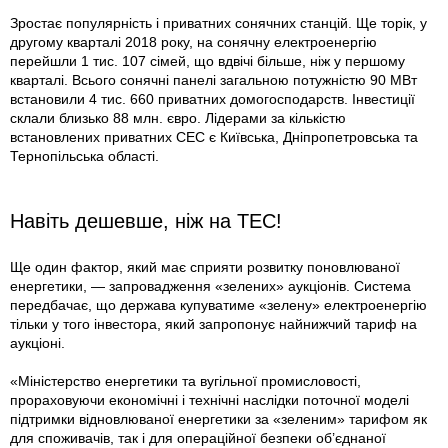
Зростає популярність і приватних сонячних станцій. Ще торік, у
другому кварталі 2018 року, на сонячну електроенергію
перейшли 1 тис. 107 сімей, що вдвічі більше, ніж у першому
кварталі. Всього сонячні панелі загальною потужністю 90 МВт
встановили 4 тис. 660 приватних домогосподарств. Інвестиції
склали близько 88 млн. євро. Лідерами за кількістю
встановлених приватних СЕС є Київська, Дніпропетровська та
Тернопільська області.
Навіть дешевше, ніж на ТЕС!
Ще один фактор, який має сприяти розвитку поновлюваної
енергетики, — запровадження «зелених» аукціонів. Система
передбачає, що держава купуватиме «зелену» електроенергію
тільки у того інвестора, який запропонує найниж­чий тариф на
аукціоні.
«Міністерство енергетики та вугільної промисловості,
прораховуючи економічні і технічні наслідки поточної моделі
підтримки відновлюваної енергетики за «зеленим» тарифом як
для споживачів, так і для операційної безпеки об’єднаної