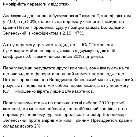
ймовірність перемоги у відсотках.
Аналізуючи дані першої букмекерської компанії, з коефіцієнтом
у 2,00, а це 50%, ставлять на перемогу чинного Президента
країни Петра Порошенка. Другу позицію займає Володимир
Зеленський із коефіцієнтом в 2,10 і 47%.
А от у перемогу третього кандидата — Юлії Тимошенко —
букмекери майже не вірять, адже в підсумку надають їй
коефіцієнт 5,0 і таким чином лише 20% підтримки.
Переглянувши результати другої компанії, вони вказують на те,
що очевидного фаворита на даний момент немає, адже що
Петро Порошенко, що Володимир Зеленський мають однаковий
результат і поділяють між собою перше місце, а от у перемогу
Юлії Тимошенко вірять лише 21% азартників.
Переглядаючи ставки на президентські вибори-2019 третьої
компанії, ми можемо побачити, що найбільший коефіцієнт на
перемогу в першому турі має продюсер та актор Володимир
Зеленський, проте відрив між ним і чинним Президентом країни
складає всього 2%.