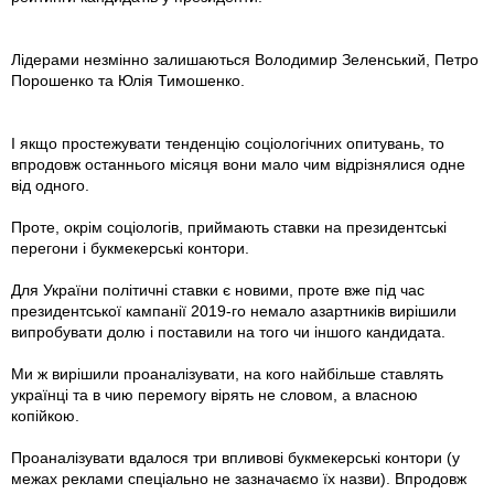
Лідерами незмінно залишаються Володимир Зеленський, Петро
Порошенко та Юлія Тимошенко.
І якщо простежувати тенденцію соціологічних опитувань, то
впродовж останнього місяця вони мало чим відрізнялися одне
від одного.
Проте, окрім соціологів, приймають ставки на президентські
перегони і букмекерські контори.
Для України політичні ставки є новими, проте вже під час
президентської кампанії 2019-го немало азартників вирішили
випробувати долю і поставили на того чи іншого кандидата.
Ми ж вирішили проаналізувати, на кого найбільше ставлять
українці та в чию перемогу вірять не словом, а власною
копійкою.
Проаналізувати вдалося три впливові букмекерські контори (у
межах реклами спеціально не зазначаємо їх назви). Впродовж