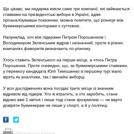
Що цікаво, ми недарма взяли саме три компанії, які займаються
ставками на президентські вибори в Україні, адже
проаналізувавши показники, можна помітити, що різниця між
букмекерськими конторами є суттєвою.
Наприклад, хоч між лідерами Петром Порошенком і
Володимиром Зеленським вiдрив і незначний, проте в різних
компаніях фаворитів визначають по-різному.
Хтось ставить Зеленського на перше місце, а хтось Петра
Порошенка. Проте очевидно, що, за букмекерськими ставками,
у перемогу кандидата Юлiї Тимошенко в першому турi мало
вiрять як аналітики, так і звичайнi виборцi.
У всіх дослідженнях вона посiдає третє місце із значним
відривом від лідерів. Хто ж втратить, а хто заробить, стане
відомо вже 1 квітня і лише тоді стане зрозумілим — чи варто
довіряти букмекерам не лише у спорті, а й у політиці.
Друкована версія