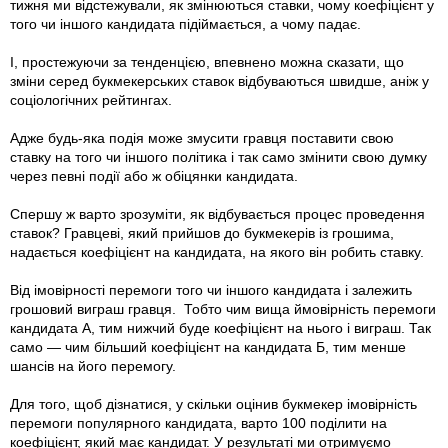
тижня ми відстежували, як змінюються ставки, чому коефіцієнт у
того чи іншого кандидата підіймається, а чому падає.
І, простежуючи за тенденцією, впевнено можна сказати, що
зміни серед букмекерських ставок відбуваються швидше, аніж у
соціологічних рейтингах.
Адже будь-яка подія може змусити гравця поставити свою
ставку на того чи іншого політика і так само змінити свою думку
через певні події або ж обіцянки кандидата.
Спершу ж варто зрозуміти, як відбувається процес проведення
ставок? Гравцеві, який прийшов до букмекерів із грошима,
надається коефіцієнт на кандидата, на якого він робить ставку.
Від імовірності перемоги того чи іншого кандидата і залежить
грошовий виграш гравця. Тобто чим вища ймовірність перемоги
кандидата А, тим нижчий буде коефіцієнт на нього і виграш. Так
само — чим більший коефіцієнт на кандидата Б, тим менше
шансів на його перемогу.
Для того, щоб дізнатися, у скільки оцінив букмекер iмовірність
перемоги популярного кандидата, варто 100 поділити на
коефіцієнт, який має кандидат. У результаті ми отримуємо