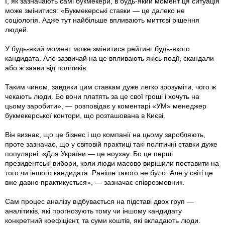
І, як зазначають самі букмекери, в будь-який момент ця ситуація
може змінитися: «Букмекерські ставки — це далеко не
соціологія. Адже тут найбільше впливають миттєві рішення
людей.
У будь-який момент може змінитися рейтинг будь-якого
кандидата. Але зазвичай на це впливають якісь події, скандали
або ж заяви від політиків.
Таким чином, завдяки цим ставкам дуже легко зрозуміти, чого ж
чекають люди. Бо вони платять за це свої гроші і хочуть на
цьому заробити», — розповідає у коментарі «УМ» менеджер
букмекерської контори, що розташована в Києві.
Він визнає, що це бізнес і що компанії на цьому заробляють,
проте зазначає, що у світовій практиці такі політичні ставки дуже
популярні: «Для України — це ноухау. Бо це перші
президентські вибори, коли люди масово вирішили поставити на
того чи іншого кандидата. Раніше такого не було. Але у світі це
вже давно практикується», — зазначає співрозмовник.
Сам процес аналізу відбувається на підставі двох груп —
аналітиків, які прогнозують тому чи іншому кандидату
конкретний коефіцієнт, та суми коштів, які вкладають люди.