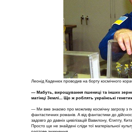
Леонід Каденюк проводив на борту космічного кор
— Мабуть, вирощування пшениці та інших зерно
матінці Землі... Що ж роблять українські генети
— Ми вже знаємо про можливу космічну загрозу з п
фантастичних романів. А від фантастики до дійсност
задовго до давніх цивілізацій Вавилону, Єгипту, Китаю
Просто ще не знайдені сліди тої матеріальної куль
раптове зникнення...