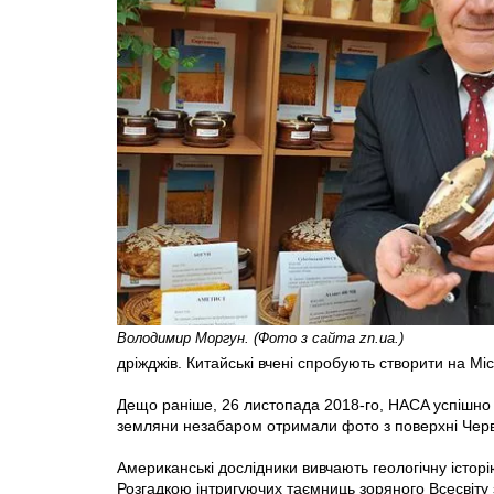
Володимир Моргун. (Фото з сайта zn.ua.)
дріжджів. Китайські вчені спробують створити на Мі
Дещо раніше, 26 листопада 2018-го, HAСA успішно зд
земляни незабаром отримали фото з поверхні Черв
Американські дослідники вивчають геологічну істор
Розгадкою інтригуючих таємниць зоряного Всесвіту з