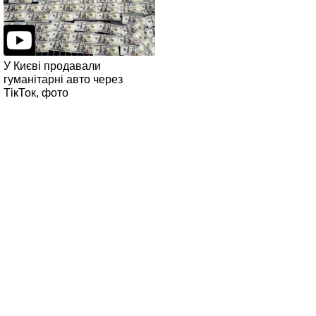
У Києві продавали
гуманітарні авто через
ТікТок, фото