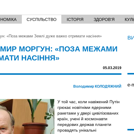
ОНОМІКА
СУСПІЛЬСТВО
ІСТОРІЯ
ЗДОРОВ'Я
КУЛ
ун: «Поза межами Землі дуже важко отримати насіння»
В
ИМИР МОРГУН: «ПОЗА МЕЖАМИ
МАТИ НАСІННЯ»
05.03.2019
e-m
Володимир КОЛОДЯЖНИЙ
У той час, коли навіжений Путін
грюкає новітніми ядерними
ракетами у двері цивілізованих
країн, учені й космонавти
передових держав планети
провадять унікальні