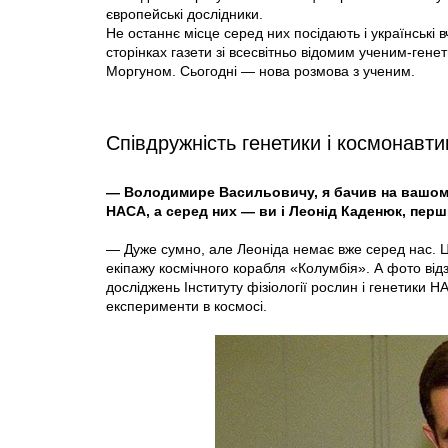
європейські дослідники.
Не останнє місце серед них посідають і українські 
сторінках газети зі всесвітньо відомим ученим-ге
Моргуном. Сьогодні — нова розмова з ученим.
Співдружність генетики і космонавти
— Володимире Васильовичу, я бачив на вашому
HAСА, а серед них — ви і Леонід Каденюк, перш
— Дуже сумно, але Леоніда немає вже серед нас. Ц
екіпажу космічного корабля «Колумбія». А фото ві
досліджень Інституту фізіології рослин і генетики
експерименти в космосі.