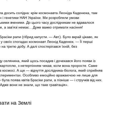
ла досить солідна: крім космонавта Леоніда Каденюка, там
н і генетики НАН України. Ми розробляли умови
ькими вченими. До цього часу дослідникам не вдавалося
, а зав’язі немає... Дуже важко отримати насіння!
асіки рапи (гібрид капусти. — Авт.). Було вкрай цікаво, як
у своїх спогадах космонавт Леонід Каденюк. — Її перші
 на третю добу. А далі спостерігався їхній, без
 селянина, який щось посадив і дочекався його появи із
ом картоплю, з нетерпінням чекав, коли вона проросте. Саме
в космосі. А ще — відчуття дослідника-біолога, який сприйняв
експериментах. Особливо емоційно вражаючою не лише для
була поява квітів Брасіки рапи, а пізніше — і стручків від них.
дже вони не знали, що таке гравітація».
вати на Землі