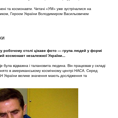
вчені та космонавти. Читачі «УМ» уже зустрічалися на
нетиком, Героєм України Володимиром Васильовичем
ки
 робочому столі цікаве фото — група людей у формі
ий космонавт незалежної України...
е була відважна і талановита людина. Він працював у складі
дзнято в американському космічному центрі НАСА. Серед
 НАН України велике значення мають дослідження та