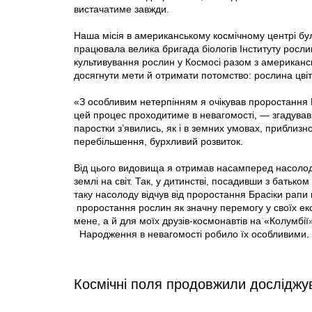
вистачатиме завжди.
Наша місія в американському космічному центрі бу
працювала велика бригада біологів Інституту росли
культивування рослин у Космосі разом з американс
досягнути мети й отримати потомство: рослина цвіте
«З особливим нетерпінням я очікував проростання Бр
цей процес проходитиме в невагомості, — згадував 
паростки з’явились, як і в земних умовах, приблизно
перебільшення, бурхливий розвиток.
Від цього видовища я отримав насамперед насолоду
землі на світ. Так, у дитинстві, посадивши з батьк
таку насолоду відчув від проростання Брасіки рапи 
проростання рослин як значну перемогу у своїх 
мене, а й для моїх друзів-космонавтів на «Колумбії» 
Народження в невагомості робило їх особливими. А
Космічні поля продовжили досліджу