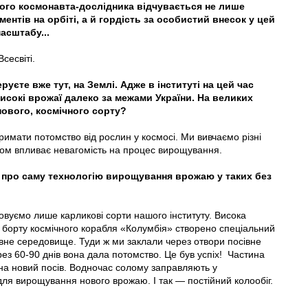
го космонавта-дослідника відчувається не лише
ентів на орбіті, а й гордість за особистий внесок у цей
асштабу...
Всесвіті.
єте вже тут, на Землі. Адже в iнституті на цей час
високі врожаї далеко за межами України. На великих
нового, космічного сорту?
имати потомство від рослин у космосі. Ми вивчаємо різні
ином впливає невагомість на процес вирощування.
про саму технологію вирощування врожаю у таких без
товуємо лише карликові сорти нашого iнституту. Висока
 борту космічного корабля «Колумбія» створено спеціальний
ивне середовище. Туди ж ми заклали через отвори посівне
ерез 60-90 днів вона дала потомство. Це був успіх!
Частина
 на новий посів. Водночас солому заправляють у
ля вирощування нового врожаю. І так — постійний колообіг.