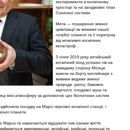
експерименти в космічному
просторі та на загадкових тілах
Сонячної системи.
Мета — поширення земної
цивілізації за межами нашої
голубої планети та її порятунку
від можливих космічних
катастроф...
3 січня 2019 року китайський
космічний зонд успішно сів на
невидиму сторону Місяця,
маючи на борту контейнери з
живими видами земної
природи: рапсу, бавовни,
картоплі, плодової мухи та
сяці міні-атмосферу за допомогою цих біологічних систем.
ійснила посадку на Марсі чергової космічної станції, і
оної планети.
ію Марса та намагаються відшукати там ознаки життя.
аймаються американські, китайські, індійські, японські та