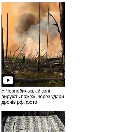
У Чорнобильській зоні
вирують пожежі через удари
дронів рф, фото