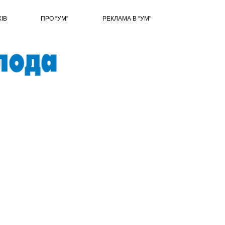
ХІВ
ПРО “УМ”
РЕКЛАМА В “УМ"