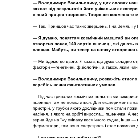
— Володимире Васильовичу, у цих словах нашо
захват від результатів його унікальних експерим
вічний процес творення. Творення космічного м
— Так. Прийшов час таких звершень. І на Землі, і у 
— Я думаю, поняттям космічний масштаб ви оперу
створено понад 140 сортів пшениці, які дають 
площах. Мабуть, ви тепер на шляху створення 
— Ми йдемо до цього. Я казав, що дуже складно отр
фактори —генетичні, фізіологічні, а також, яким ч
— Володимире Васильовичу, розкажіть стисло 
перебільшення фантастичних умовах.
— Під час тривалих космічних польо­тів ми викорис
пшениця там не поміститься. Для експериментів на
пристрій, у трубки якого дослідники помістили пож
насіння, з якого на орбіті виросла... пшеничка. А ч
зерна йде на їжу екіпажу космічного судна, інша —
ферментери, там вона «переграє» і стає поживою д
— І це вже реально робиться?!