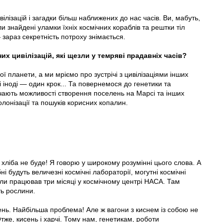
ілізацій і загадки більш наближених до нас часів. Ви, мабуть,
 знайдені уламки їхніх космічних кораблів та рештки тіл
 зараз секретність потроху знімається.
 цивілізацій, які щезли у темряві прадавніх часів?
ї планети, а ми мріємо про зустрічі з цивілізаціями інших
і іноді — один крок... Та повернемося до генетики та
вчають можливості створення поселень на Марсі та інших
лонізації та пошуків корисних копалин.
з хліба не буде! Я говорю у широкому розумінні цього слова. А
ні будуть величезні космічні лабораторії, могутні космічні
коли працював три місяці у космічному центрі HАСА. Там
ь рослини.
нь. Найбільша проблема! Але ж вагони з киснем iз собою не
тже, кисень і харчі. Тому нам, генетикам, роботи