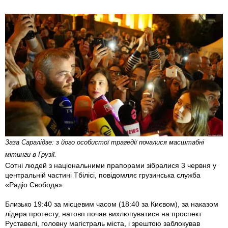
Заза Саралідзе: з його особистої трагедії почалися масштабні
мітинги в Грузії.
Сотні людей з національними прапорами зібралися 3 червня у
центральній частині Тбілісі, повідомляє грузинська служба
«Радіо Свобода».
Близько 19:40 за місцевим часом (18:40 за Києвом), за наказом
лідера протесту, натовп почав вихлюпуватися на проспект
Руставелі, головну магістраль міста, і зрештою заблокував