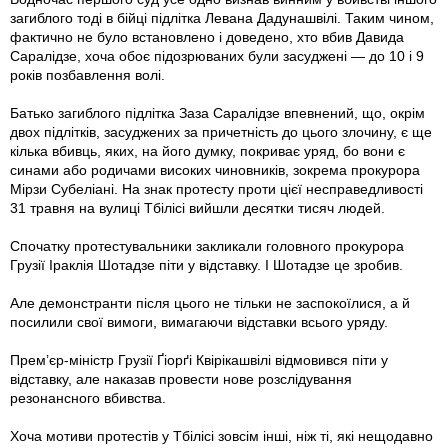
загиблого тоді в бійці підлітка Левана Дадунашвілі. Таким чином,
фактично не було встановлено і доведено, хто вбив Давида
Саралідзе, хоча обоє підозрюваних були засуджені — до 10 і 9
років позбавлення волі.
Батько загиблого підлітка Заза Саралідзе впевнений, що, окрім
двох підлітків, засуджених за причетність до цього злочину, є ще
кілька вбивць, яких, на його думку, покриває уряд, бо вони є
синами або родичами високих чиновників, зокрема прокурора
Мірзи Субеліані. На знак протесту проти цієї несправедливості
31 травня на вулиці Тбілісі вийшли десятки тисяч людей.
Спочатку протестувальники закликали головного прокурора
Грузії Іраклія Шота­дзе піти у відставку. І Шотадзе це зробив.
Але демонстранти після цього не тільки не заспокоїлися, а й
посилили свої вимоги, вимагаючи відставки всього уряду.
Прем’єр-міністр Грузії Ґіорґі Квірікашвілі відмовився піти у
відставку, але наказав провести нове розслідування
резонансного вбивства.
Хоча мотиви протестів у Тбілісі зов­сім інші, ніж ті, які нещодавно