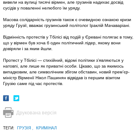
вивели на вулиці тисячі вірмен, але грузинів надихає досвід
сусідів у поваленні нелюбого їм уряду.
Масова солідарність грузинів також є очевидною ознакою кризи
уряду Грузії, вважає грузинський політолог Іраклій Мачаваріані.
Відмінність протестів у Тбілісі від подій у Єревані полягає в тому,
що у вірмен був хоча б один політичний лідер, якому вони
довіряли і за яким йшли.
Протест у Тбілісі — стихійний, відомі політики з’являються у
натовпі, але лише як приватні особи. Цікаво, що за якимось
випадковим, але символічним збігом обставин, новий прем’єр-
міністр Вірменії Нікол Пашинян відвідав iз першим візитом
Грузію саме під час протестів.
Друкована версія
ТЕГИ:
ГРУЗІЯ
,
КРИМІНАЛ