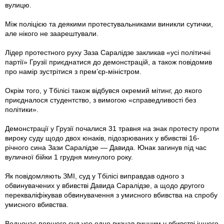
вулицю.
Між поліцією та деякими протестувальниками виникли сутички,
але нікого не заарештували.
Лідер протестного руху Заза Саралідзе закликав «усі політичні
партії» Грузії приєднатися до демонстрацій, а також повідомив
про намір зустрітися з прем’єр-міністром.
Окрім того, у Тбілісі також відбувся окремий мітинг, до якого
приєдналося студентство, з вимогою «справедливості без
політики».
Демонстрації у Грузії почалися 31 травня на знак протесту проти
вироку суду щодо двох юнаків, підозрюваних у вбивстві 16-
річного сина Зази Саралідзе — Давида. Юнак загинув під час
вуличної бійки 1 грудня минулого року.
Як повідомляють ЗМІ, суд у Тбілісі виправдав одного з
обвинувачених у вбивстві Давида Саралідзе, а щодо другого
перекваліфікував обвинувачення з умисного вбивства на спробу
умисного вбивства.
Водночас першого суд усе одно визнав винним у вбивстві іншого