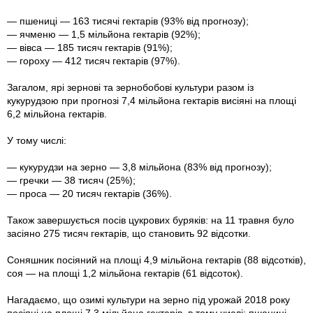
— пшениці — 163 тисячі гектарів (93% від прогнозу);
— ячменю — 1,5 мільйона гектарів (92%);
— вівса — 185 тисяч гектарів (91%);
— гороху — 412 тисяч гектарів (97%).
Загалом, ярі зернові та зернобобові культури разом із
кукурудзою при прогнозі 7,4 мільйона гектарів висіяні на площі
6,2 мільйона гектарів.
У тому числі:
— кукурудзи на зерно — 3,8 мільйона (83% від прогнозу);
— гречки — 38 тисяч (25%);
— проса — 20 тисяч гектарів (36%).
Також завершується посів цукрових буряків: на 11 травня було
засіяно 275 тисяч гектарів, що становить 92 відсотки.
Соняшник посіяний на площі 4,9 мільйона гектарів (88 відсотків),
соя — на площі 1,2 мільйона гектарів (61 відсоток).
Нагадаємо, що озимі культури на зерно під урожай 2018 року