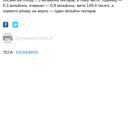
посіяні на площі 7,3 мільйона гектарів, в тому числі: пшениці —
6,3 мільйона, ячменю — 0,8 мільйона, жита 149,4 тисячі, а
озимого ріпаку на зерно — один мільйон гектарів.
Друкована версія
ТЕГИ:
ЕКОНОМІКА