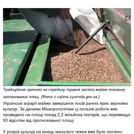
Традиційною гречкою на середину травня засіяли майже половину
запланованих площ. (Фото з сайта zyumrda.gov.ua.)
Українські аграрії майже завершили посів ранніх ярих зернових
культур. За даними Мін­агрополітики ці польові роботи вже
проведено на площі понад 2,2 мільйона гектарів, що перевищує
93 відсотки від прогнозованої площі.
У розрізі культур на кінець минулого тижня вже було посіяно: